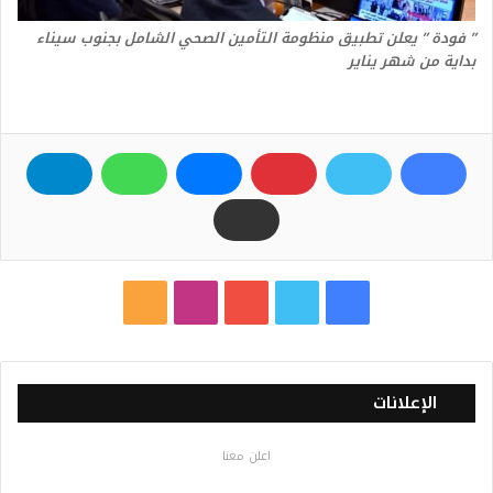
” فودة ” يعلن تطبيق منظومة التأمين الصحي الشامل بجنوب سيناء
بداية من شهر يناير
ف
ت
ي
ا
م
ي
و
و
ن
ل
س
ي
ت
س
خ
الإعلانات
ب
ت
ي
ت
ص
اعلن معنا
و
ر
و
ق
ا