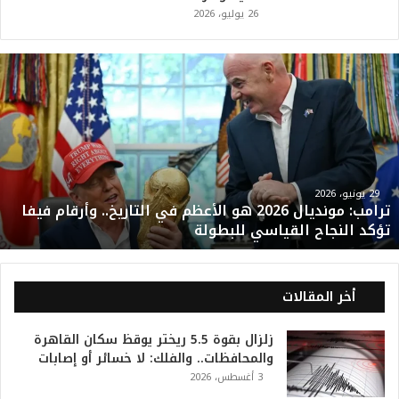
26 يوليو، 2026
ت
ر
ا
م
ب
:
م
و
29 يونيو، 2026
ترامب: مونديال 2026 هو الأعظم في التاريخ.. وأرقام فيفا
ن
تؤكد النجاح القياسي للبطولة
د
ي
ا
ل
أخر المقالات
2
0
زلزال بقوة 5.5 ريختر يوقظ سكان القاهرة
2
والمحافظات.. والفلك: لا خسائر أو إصابات
6
3 أغسطس، 2026
ه