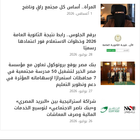
و
ا
المرأة.. أساس كل مجتمع راقٍ وناضج
ل
1 أغسطس، 2026
أ
ع
ظ
برقم الجلوس.. رابط نتيجة الثانوية العامة
م
2026 وخطوات الاستعلام فور اعتمادها
ف
رسميًا
ي
28 يوليو، 2026
ا
بنك مصر يوقع بروتوكول تعاون مع مؤسسة
ل
مصر الخير لتشغيل 50 مدرسة مجتمعية في
ت
7 محافظات استمرارًا لإسهاماته المؤثرة في
ا
دعم وتطوير التعليم
ر
27 يوليو، 2026
ي
خ
شراكة استراتيجية بين «البريد المصري»
.
و«بنك ناصر الاجتماعي» لتوسيع الخدمات
.
المالية وصرف المعاشات
و
26 يوليو، 2026
أ
ر
ق