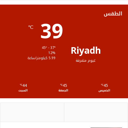
ك
ب
ر
ل
الطقس
39
ا
م
℃
م
و
ق
Riyadh
45º - 37º
ع
12%
5.99 كيلومتر/ساعة
غيوم متفرقة
R
S
44
45
45
℃
S
℃
℃
الخميس
الجمعة
السبت