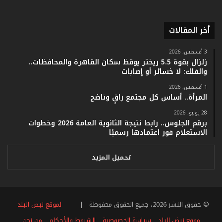
ا
م
ف
أخر المقالات
ي
ف
3 أغسطس، 2026
ا
زلزال بقوة 5.5 ريختر يوقظ سكان القاهرة والمحافظات..
ت
والفلك: لا خسائر أو إصابات
ؤ
1 أغسطس، 2026
ك
المرأة.. أساس كل مجتمع راقٍ وناضج
د
ا
28 يوليو، 2026
ل
برقم الجلوس.. رابط نتيجة الثانوية العامة 2026 وخطوات
ن
الاستعلام فور اعتمادها رسميًا
ج
ا
تحميل المزيد
ح
ا
ل
ق
© حقوق النشر 2026، جميع الحقوق محفوظة |
لموقع نبض البلد
ي
ا
موقع نبض البلد
سياسة الخصوصية
الشروط والأحكام
من نحن