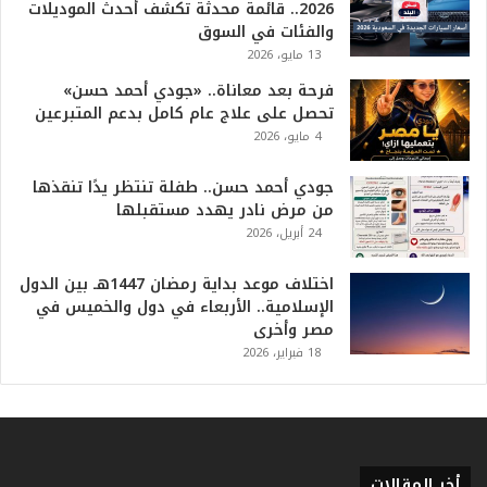
ل
2026.. قائمة محدثة تكشف أحدث الموديلات
أ
والفئات في السوق
ع
13 مايو، 2026
ظ
فرحة بعد معاناة.. «جودي أحمد حسن»
م
تحصل على علاج عام كامل بدعم المتبرعين
ف
4 مايو، 2026
ي
ا
جودي أحمد حسن.. طفلة تنتظر يدًا تنقذها
ل
من مرض نادر يهدد مستقبلها
ت
24 أبريل، 2026
ا
ر
ي
اختلاف موعد بداية رمضان 1447هـ بين الدول
خ
الإسلامية.. الأربعاء في دول والخميس في
.
مصر وأخرى
.
18 فبراير، 2026
و
أ
ر
ق
ا
أخر المقالات