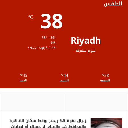
الطقس
38
ا
م
℃
م
و
ق
Riyadh
38º - 36º
ع
9%
3.35 كيلومتر/ساعة
غيوم متفرقة
R
S
45
44
38
℃
S
℃
℃
الجمعة
السبت
الأحد
زلزال بقوة 5.5 ريختر يوقظ سكان القاهرة
والمحافظات.. والفلك: لا خسائر أو إصابات