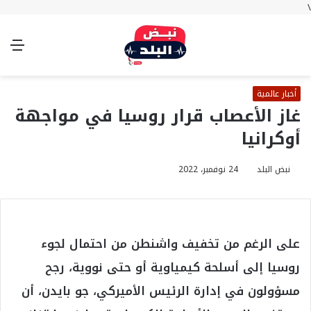
\
بحث
تسجيل
الوضع
الق
عن
الدخول
المظلم
أخبار عالمية
غاز الأعصاب قرار روسيا في مواجهة
أوكرانيا
نبض البلد
24 نوفمبر، 2022
على الرغم من تخفيف واشنطن من احتمال لجوء
روسيا إلى أسلحة كيمياوية أو حتى نووية، رجح
مسؤولون في إدارة الرئيس الأميركي، جو بايدن، أن