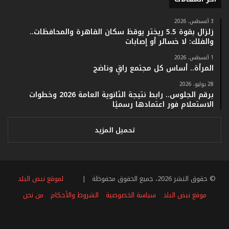
م
ف
ي
3 أغسطس، 2026
زلزال بقوة 5.5 ريختر يوقظ سكان القاهرة والمحافظات..
ف
والفلك: لا خسائر أو إصابات
ا
ت
1 أغسطس، 2026
ؤ
المرأة.. أساس كل مجتمع راقٍ وناضج
ك
28 يوليو، 2026
د
برقم الجلوس.. رابط نتيجة الثانوية العامة 2026 وخطوات
ا
الاستعلام فور اعتمادها رسميًا
ل
ن
ج
تحميل المزيد
ا
ح
ا
ل
© حقوق النشر 2026، جميع الحقوق محفوظة |
لموقع نبض البلد
ق
ي
موقع نبض البلد
سياسة الخصوصية
الشروط والأحكام
من نحن
ا
س
فيسبوك
تويتر
يوتيوب
انستقرام
ملخص
ي