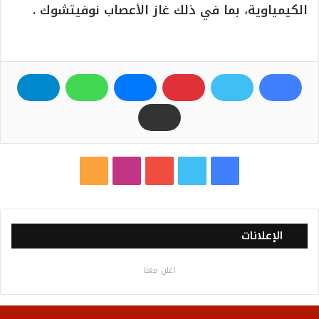
الكيمياوية، بما في ذلك غاز الأعصاب نوفيتشوك .
ف
ت
ي
ا
م
ي
و
و
ن
ل
س
ي
ت
س
خ
الإعلانات
ب
ت
ي
ت
ص
اعلن معنا
و
ر
و
ق
ا
ك
ب
ر
ل