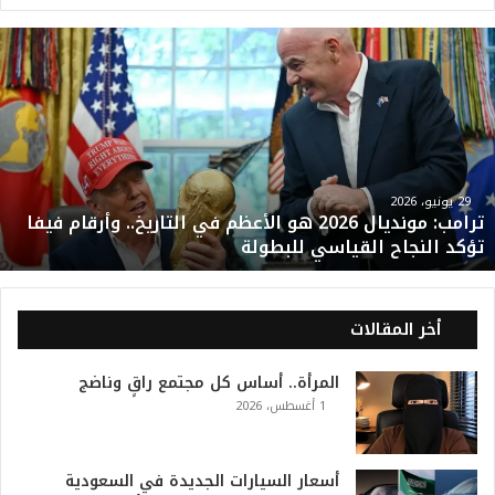
ت
ر
ا
م
ب
:
م
و
29 يونيو، 2026
ترامب: مونديال 2026 هو الأعظم في التاريخ.. وأرقام فيفا
ن
تؤكد النجاح القياسي للبطولة
د
ي
ا
ل
أخر المقالات
2
0
المرأة.. أساس كل مجتمع راقٍ وناضج
2
1 أغسطس، 2026
6
ه
و
ا
أسعار السيارات الجديدة في السعودية