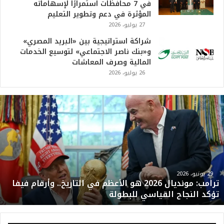
في 7 محافظات استمرارًا لإسهاماته
المؤثرة في دعم وتطوير التعليم
27 يوليو، 2026
شراكة استراتيجية بين «البريد المصري»
و«بنك ناصر الاجتماعي» لتوسيع الخدمات
المالية وصرف المعاشات
26 يوليو، 2026
ت
ر
ا
م
ب
:
م
و
29 يونيو، 2026
ترامب: مونديال 2026 هو الأعظم في التاريخ.. وأرقام فيفا
ن
تؤكد النجاح القياسي للبطولة
د
ي
ا