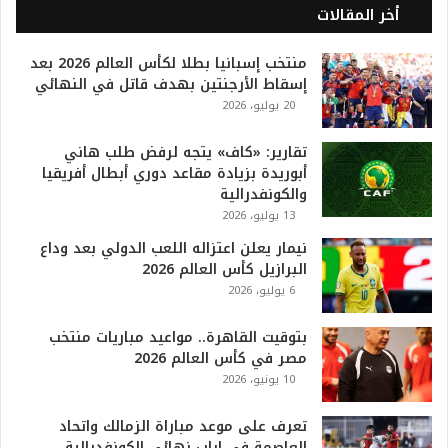
ل
أخر المقالات
2
0
منتخب إسبانيا بطلا لكأس العالم 2026 بعد
2
إسقاط الأرجنتين بهدف قاتل في النهائي
6
20 يوليو، 2026
ه
و
ا
تقارير: «كاف» يتجه لرفض طلب هاني
ل
أبوريدة بزيادة مقاعد دوري أبطال أفريقيا
أ
والكونفدرالية
ع
13 يوليو، 2026
ظ
نيمار يعلن اعتزاله اللعب الدولي بعد وداع
م
البرازيل كأس العالم 2026
ف
6 يوليو، 2026
ي
ا
بتوقيت القاهرة.. مواعيد مباريات منتخب
ل
مصر في كأس العالم 2026
ت
10 يونيو، 2026
ا
ر
ي
تعرف على موعد مباراة الزمالك واتحاد
خ
العاصمة في إياب نهائي الكونفدرالية