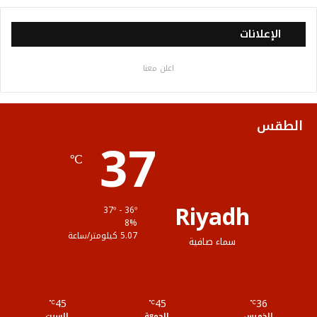
س
ي
ت
س
خ
الإعلانات
ب
ت
ي
ت
ص
اعلن معنا
و
ر
و
ق
ا
ك
ب
ر
ل
الطقس
37
ا
م
℃
م
و
ق
Riyadh
37º - 36º
ع
8%
5.07 كيلومتر/ساعة
سماء صافية
R
S
45
45
36
℃
S
℃
℃
الخميس
الجمعة
السبت