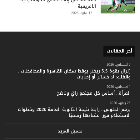
.
الأفريقية
.
13 مايو، 2026
و
أ
ر
ق
ا
أخر المقالات
م
ف
ي
3 أغسطس، 2026
زلزال بقوة 5.5 ريختر يوقظ سكان القاهرة والمحافظات..
ف
والفلك: لا خسائر أو إصابات
ا
ت
1 أغسطس، 2026
ؤ
المرأة.. أساس كل مجتمع راقٍ وناضج
ك
28 يوليو، 2026
د
برقم الجلوس.. رابط نتيجة الثانوية العامة 2026 وخطوات
ا
الاستعلام فور اعتمادها رسميًا
ل
ن
ج
تحميل المزيد
ا