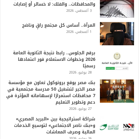
والمحافظات.. والفلك: لا خسائر أو إصابات
6
3 أغسطس، 2026
ه
و
ا
المرأة.. أساس كل مجتمع راقٍ وناضج
ل
1 أغسطس، 2026
أ
ع
ظ
برقم الجلوس.. رابط نتيجة الثانوية العامة
م
2026 وخطوات الاستعلام فور اعتمادها
ف
رسميًا
ي
28 يوليو، 2026
ا
بنك مصر يوقع بروتوكول تعاون مع مؤسسة
ل
مصر الخير لتشغيل 50 مدرسة مجتمعية في
ت
7 محافظات استمرارًا لإسهاماته المؤثرة في
ا
دعم وتطوير التعليم
ر
27 يوليو، 2026
ي
خ
شراكة استراتيجية بين «البريد المصري»
.
و«بنك ناصر الاجتماعي» لتوسيع الخدمات
.
المالية وصرف المعاشات
و
26 يوليو، 2026