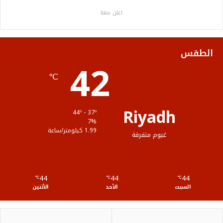
ب
ت
ي
ت
ص
اعلن معنا
و
ر
و
ق
ا
ك
ب
ر
ل
الطقس
42
ا
م
℃
م
و
ق
Riyadh
44º - 37º
ع
7%
1.99 كيلومتر/ساعة
غيوم متفرقة
R
S
44
44
44
℃
S
℃
℃
السبت
الأحد
الأثنين