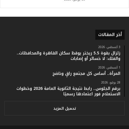
أ
ر
ق
ا
م
ف
أخر المقالات
ي
ف
3 أغسطس، 2026
ا
زلزال بقوة 5.5 ريختر يوقظ سكان القاهرة والمحافظات..
ت
والفلك: لا خسائر أو إصابات
ؤ
1 أغسطس، 2026
ك
المرأة.. أساس كل مجتمع راقٍ وناضج
د
ا
28 يوليو، 2026
ل
برقم الجلوس.. رابط نتيجة الثانوية العامة 2026 وخطوات
ن
الاستعلام فور اعتمادها رسميًا
ج
ا
تحميل المزيد
ح
ا
ل