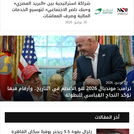
شراكة استراتيجية بين «البريد المصري»
و«بنك ناصر الاجتماعي» لتوسيع الخدمات
المالية وصرف المعاشات
26 يوليو، 2026
ت
ر
ا
م
ب
:
م
و
29 يونيو، 2026
ترامب: مونديال 2026 هو الأعظم في التاريخ.. وأرقام فيفا
ن
تؤكد النجاح القياسي للبطولة
د
ي
ا
ل
أخر المقالات
2
0
زلزال بقوة 5.5 ريختر يوقظ سكان القاهرة
2