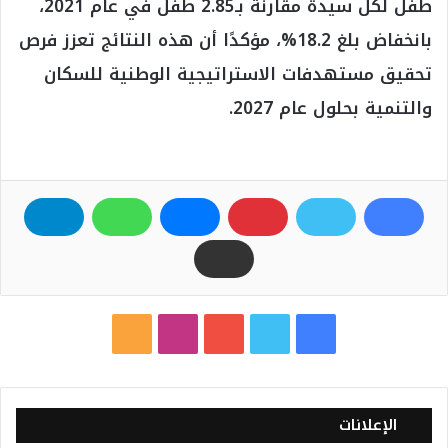
طفل لكل سيدة مقارنة بـ2.85 طفل في عام 2021،
بانخفاض بلغ 18.2%، مؤكدًا أن هذه النتائج تعزز فرص
تحقيق مستهدفات الاستراتيجية الوطنية للسكان
والتنمية بحلول عام 2027.
ف
ت
ي
ا
م
ي
و
و
ن
ل
س
ي
ت
س
خ
الإعلانات