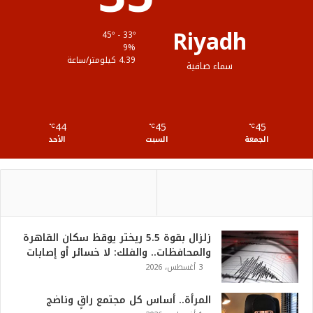
ق
Riyadh
45º - 33º
ع
9%
4.39 كيلومتر/ساعة
سماء صافية
R
S
44
45
45
℃
S
℃
℃
الجمعة
السبت
الأحد
زلزال بقوة 5.5 ريختر يوقظ سكان القاهرة
والمحافظات.. والفلك: لا خسائر أو إصابات
3 أغسطس، 2026
المرأة.. أساس كل مجتمع راقٍ وناضج