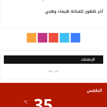
أخر ظهور للفنانة هيفاء وهبي
ف
ت
ي
ا
م
ي
و
و
ن
ل
س
ي
ت
س
خ
الإعلانات
ب
ت
ي
ت
ص
اعلن معنا
و
ر
و
ق
ا
ك
ب
ر
ل
الطقس
35
ا
م
℃
م
و