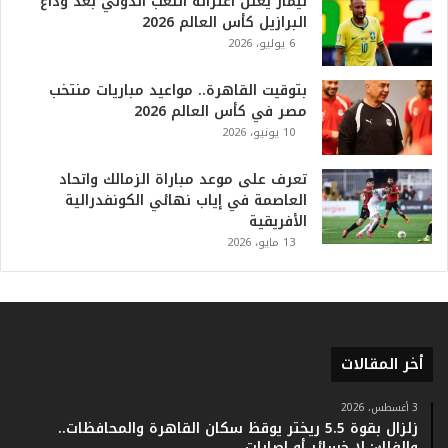
نيمار يعلن اعتزاله اللعب الدولي بعد وداع
م
البرازيل كأس العالم 2026
ف
6 يوليو، 2026
ي
ا
بتوقيت القاهرة.. مواعيد مباريات منتخب
ل
مصر في كأس العالم 2026
ت
10 يونيو، 2026
ا
ر
ي
تعرف على موعد مباراة الزمالك واتحاد
خ
العاصمة في إياب نهائي الكونفدرالية
.
الأفريقية
.
13 مايو، 2026
و
أ
ر
ق
ا
أخر المقالات
م
ف
ي
3 أغسطس، 2026
زلزال بقوة 5.5 ريختر يوقظ سكان القاهرة والمحافظات..
ف
والفلك: لا خسائر أو إصابات