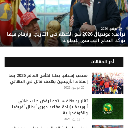
م
ب
:
م
و
29 يونيو، 2026
ترامب: مونديال 2026 هو الأعظم في التاريخ.. وأرقام فيفا
ن
تؤكد النجاح القياسي للبطولة
د
ي
ا
ل
أخر المقالات
2
0
منتخب إسبانيا بطلا لكأس العالم 2026 بعد
2
إسقاط الأرجنتين بهدف قاتل في النهائي
6
20 يوليو، 2026
ه
و
ا
تقارير: «كاف» يتجه لرفض طلب هاني
ل
أبوريدة بزيادة مقاعد دوري أبطال أفريقيا
أ
والكونفدرالية
ع
13 يوليو، 2026
ظ