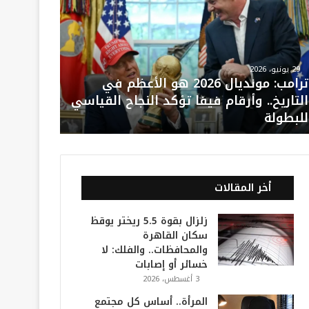
29 يونيو، 2026
ترامب: مونديال 2026 هو الأعظم في
التاريخ.. وأرقام فيفا تؤكد النجاح القياسي
للبطولة
أخر المقالات
زلزال بقوة 5.5 ريختر يوقظ
سكان القاهرة
والمحافظات.. والفلك: لا
خسائر أو إصابات
3 أغسطس، 2026
المرأة.. أساس كل مجتمع