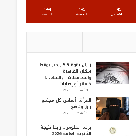
S
44
45
45
℃
℃
℃
الخميس
الجمعة
السبت
زلزال بقوة 5.5 ريختر يوقظ
سكان القاهرة
والمحافظات.. والفلك: لا
خسائر أو إصابات
3 أغسطس، 2026
المرأة.. أساس كل مجتمع
راقٍ وناضج
1 أغسطس، 2026
برقم الجلوس.. رابط نتيجة
الثانوية العامة 2026