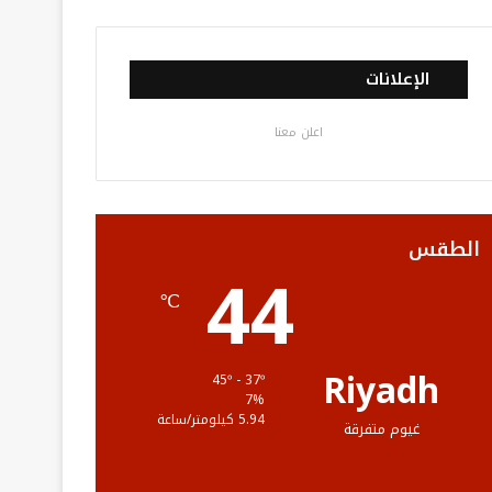
ي
و
و
ن
ل
س
ي
ت
س
خ
الإعلانات
ب
ت
ي
ت
ص
اعلن معنا
و
ر
و
ق
ا
ك
ب
ر
ل
ا
م
الطقس
44
م
و
℃
ق
ع
Riyadh
45º - 37º
7%
R
5.94 كيلومتر/ساعة
غيوم متفرقة
S