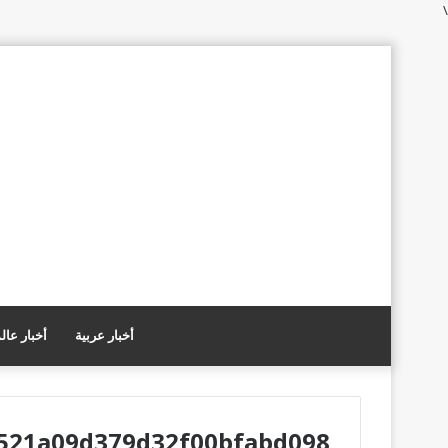
\
أخبار عربية
أخبار عال
521a09d379d32f00bfabd098