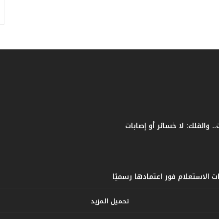
ف
ا
ت
ؤ
ك
د
ا
ل
ن
ج
ا
ح
ا
ل
ق
ي
ا
س
ي
تحميل المزيد
ل
ل