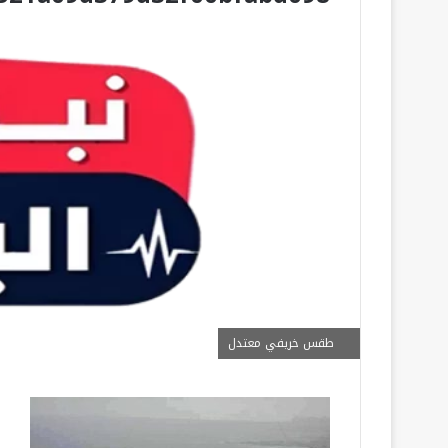
طقس خريفي معتدل