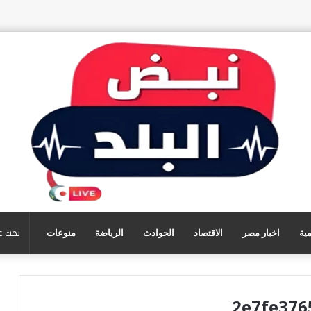
مية
اخبار مصر
الاقتصاد
الحوادث
الرياضة
منوعات
2e7fe376