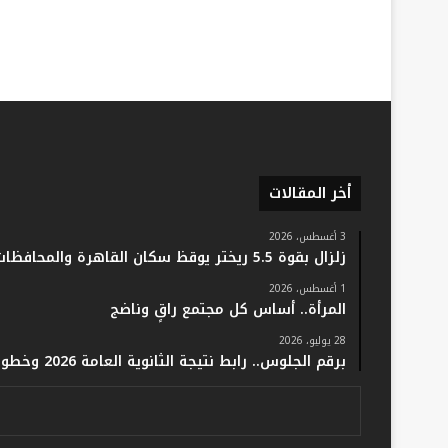
أخر المقالات
3 أغسطس، 2026
زلزال بقوة 5.5 ريختر يوقظ سكان القاهرة والمحافظات.. والفلك: لا خسائر أو إصابات
1 أغسطس، 2026
المرأة.. أساس كل مجتمع راقٍ وناضج
28 يوليو، 2026
برقم الجلوس.. رابط نتيجة الثانوية العامة 2026 وخطوات الاستعلام فور اعتمادها رسميًا