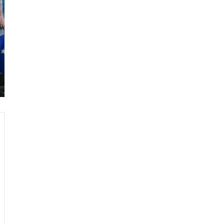
ر
ا
م
ب
:
م
و
ن
د
ي
ا
ل
2
0
2
6
ه
و
ا
ل
أ
ع