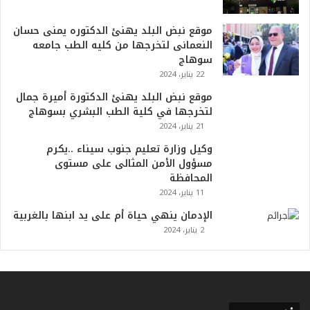
ه
و
ا
موقع نبض البلد يهنئ الدكتوره يمنى حسان
ل
النعمانى لتخرجها من كليه الطب جامعه
أ
سوهاج
ع
22 يناير، 2024
ظ
موقع نبض البلد يهنئ الدكتورة أميرة جمال
م
لتخرجها في كلية الطب البشري بسوهاج
ف
21 يناير، 2024
ي
ا
وكيل وزارة تعليم جنوب سيناء ..يكرم
ل
مسؤول الأمن المثالى على مستوى
ت
المحافظة
ا
11 يناير، 2024
ر
الإدمان ينهي حياة أم على يد ابنها بالغربية
ي
2 يناير، 2024
خ
.
.
و
أ
ر