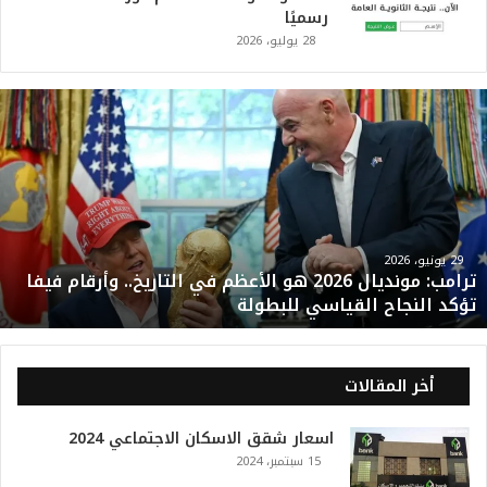
رسميًا
28 يوليو، 2026
ت
ر
ا
م
ب
:
م
و
29 يونيو، 2026
ترامب: مونديال 2026 هو الأعظم في التاريخ.. وأرقام فيفا
ن
تؤكد النجاح القياسي للبطولة
د
ي
ا
ل
أخر المقالات
2
0
اسعار شقق الاسكان الاجتماعي 2024
2
15 سبتمبر، 2024
6