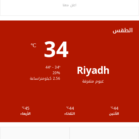
اعلن معنا
و
ر
و
ق
ا
ك
ب
ر
ل
الطقس
34
ا
م
℃
م
و
ق
Riyadh
44º - 34º
ع
20%
2.56 كيلومتر/ساعة
غيوم متفرقة
R
S
45
44
44
℃
S
℃
℃
الأثنين
الثلاثاء
الأربعاء