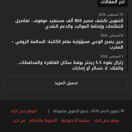
أخر المقالات
ق
ا
10 أغسطس، 2026
م
التموين تكشف مصير 850 ألف مستفيد موقوف.. تفاصيل
ف
التظلمات وإضافة المواليد والدعم النقدي
ي
ف
8 أغسطس، 2026
حين يصبح الوعي مسؤولية بقلم الكاتبة: السالمة الروفي –
ا
المغرب
ت
ؤ
3 أغسطس، 2026
ك
زلزال بقوة 5.5 ريختر يوقظ سكان القاهرة والمحافظات..
د
والفلك: لا خسائر أو إصابات
ا
ل
تحميل المزيد
ن
ج
ا
ح
ا
© حقوق النشر 2026، جميع الحقوق محفوظة |
لموقع نبض البلد
ل
موقع نبض البلد
سياسة الخصوصية
الشروط والأحكام
من نحن
ق
ي