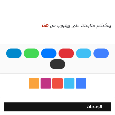
يمكنكم متابعتنا على يوتيوب من
هنا
ف
ت
ي
ا
م
ي
و
و
ن
ل
س
ي
ت
س
خ
الإعلانات
ب
ت
ي
ت
ص