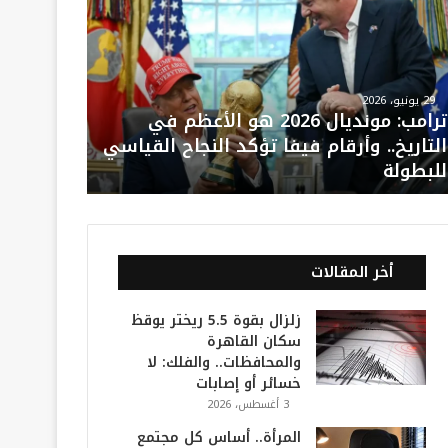
29 يونيو، 2026
ترامب: مونديال 2026 هو الأعظم في
التاريخ.. وأرقام فيفا تؤكد النجاح القياسي
للبطولة
أخر المقالات
زلزال بقوة 5.5 ريختر يوقظ
سكان القاهرة
والمحافظات.. والفلك: لا
خسائر أو إصابات
3 أغسطس، 2026
المرأة.. أساس كل مجتمع