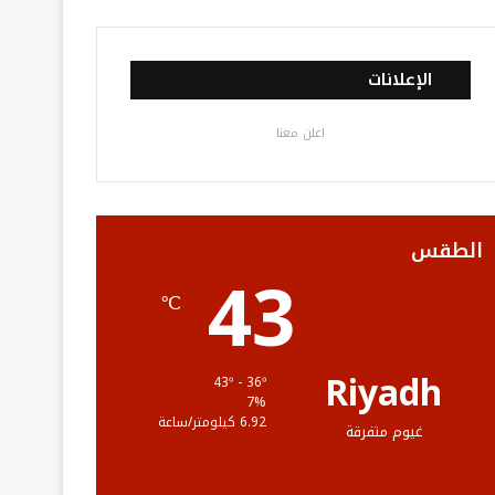
ي
و
و
ن
ل
س
ي
ت
س
خ
الإعلانات
ب
ت
ي
ت
ص
اعلن معنا
و
ر
و
ق
ا
ك
ب
ر
ل
ا
م
الطقس
43
م
و
℃
ق
ع
Riyadh
43º - 36º
7%
R
6.92 كيلومتر/ساعة
غيوم متفرقة
S