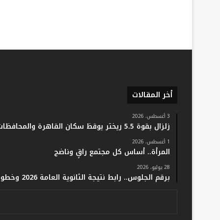
أخر المقالات
3 أغسطس، 2026
زلزال بقوة 5.5 ريختر يوقظ سكان القاهرة والمحافظات.. والفلك: لا خسائر أو إصابات
1 أغسطس، 2026
المرأة.. أساس كل مجتمع راقٍ وناضج
28 يوليو، 2026
برقم الجلوس.. رابط نتيجة الثانوية العامة 2026 وخطوات الاستعلام فور اعتمادها رسميًا