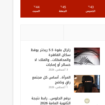
S
44
45
43
℃
℃
℃
الخميس
الجمعة
السبت
زلزال بقوة 5.5 ريختر يوقظ
سكان القاهرة
والمحافظات.. والفلك: لا
خسائر أو إصابات
3 أغسطس، 2026
المرأة.. أساس كل مجتمع
راقٍ وناضج
1 أغسطس، 2026
برقم الجلوس.. رابط نتيجة
الثانوية العامة 2026