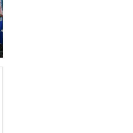
ر
ا
م
ب
:
م
و
ن
د
ي
ا
ل
2
0
2
6
ه
و
ا
ل
أ
ع