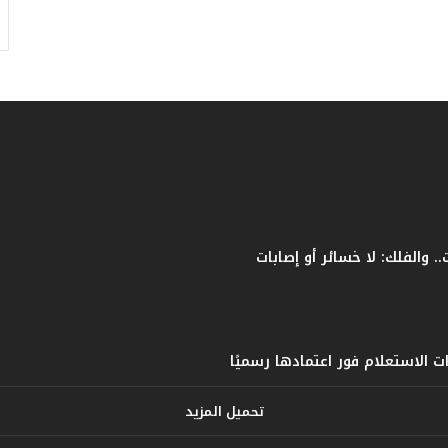
ف
ا
ت
ؤ
ك
د
ا
ل
ن
ج
ا
ح
ا
ل
ق
ي
ا
س
ي
تحميل المزيد
ل
ل