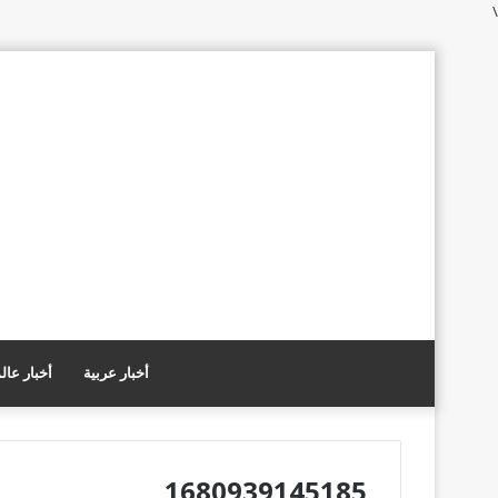
\
أخبار عربية
أخبار عال
1680939145185