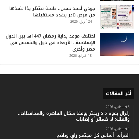
ا
جودي أحمد حسن.. طفلة تنتظر يدًا تنقذها
ل
من مرض نادر يهدد مستقبلها
ت
24 أبريل، 2026
ا
ر
ي
اختلاف موعد بداية رمضان 1447هـ بين الدول
خ
الإسلامية.. الأربعاء في دول والخميس في
.
مصر وأخرى
.
18 فبراير، 2026
و
أ
ر
ق
ا
أخر المقالات
م
ف
ي
3 أغسطس، 2026
زلزال بقوة 5.5 ريختر يوقظ سكان القاهرة والمحافظات..
ف
والفلك: لا خسائر أو إصابات
ا
ت
1 أغسطس، 2026
ؤ
المرأة.. أساس كل مجتمع راقٍ وناضج