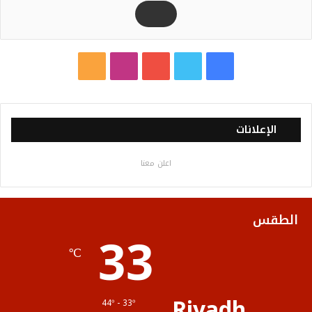
ف
ت
ي
ا
م
ي
و
و
ن
ل
س
ي
ت
س
خ
الإعلانات
ب
ت
ي
ت
ص
اعلن معنا
و
ر
و
ق
ا
ك
ب
ر
ل
الطقس
33
ا
م
℃
م
و
ق
Riyadh
44º - 33º