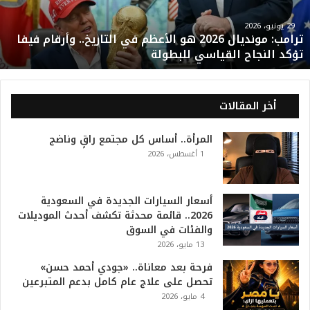
م
و
29 يونيو، 2026
ترامب: مونديال 2026 هو الأعظم في التاريخ.. وأرقام فيفا
ن
تؤكد النجاح القياسي للبطولة
د
ي
ا
ل
أخر المقالات
2
0
المرأة.. أساس كل مجتمع راقٍ وناضج
2
1 أغسطس، 2026
6
ه
و
ا
أسعار السيارات الجديدة في السعودية
ل
2026.. قائمة محدثة تكشف أحدث الموديلات
أ
والفئات في السوق
ع
13 مايو، 2026
ظ
فرحة بعد معاناة.. «جودي أحمد حسن»
م
تحصل على علاج عام كامل بدعم المتبرعين
ف
4 مايو، 2026
ي