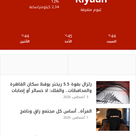
ع
12%
2.34 كيلومتر/ساعة
غيوم متفرقة
R
S
44
45
44
℃
S
℃
℃
السبت
الأحد
الأثنين
زلزال بقوة 5.5 ريختر يوقظ سكان القاهرة
والمحافظات.. والفلك: لا خسائر أو إصابات
3 أغسطس، 2026
المرأة.. أساس كل مجتمع راقٍ وناضج
1 أغسطس، 2026