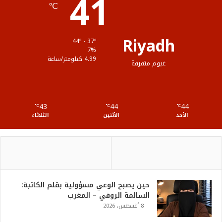
41
℃
م
و
ق
Riyadh
44º - 37º
ع
7%
4.99 كيلومتر/ساعة
غيوم متفرقة
R
S
43
44
44
℃
S
℃
℃
الأحد
الأثنين
الثلاثاء
حين يصبح الوعي مسؤولية بقلم الكاتبة:
السالمة الروفي – المغرب
8 أغسطس، 2026