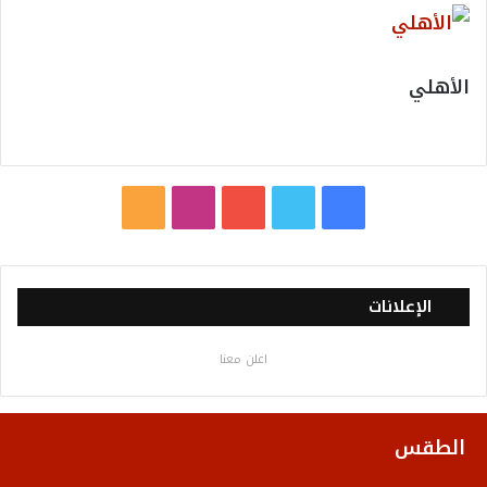
الأهلي
ف
ت
ي
ا
م
ي
و
و
ن
ل
س
ي
ت
س
خ
الإعلانات
ب
ت
ي
ت
ص
اعلن معنا
و
ر
و
ق
ا
ك
ب
ر
ل
الطقس
ا
م