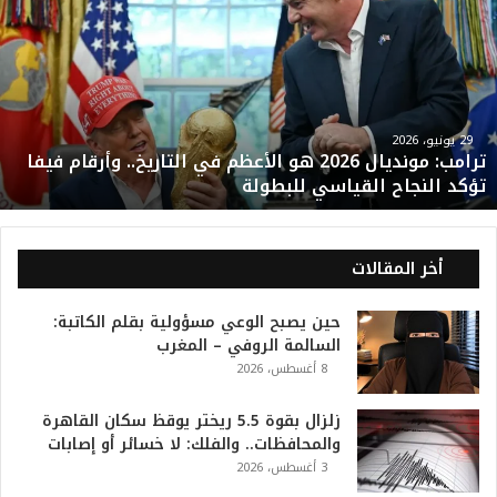
ر
ا
م
ب
:
م
و
29 يونيو، 2026
ترامب: مونديال 2026 هو الأعظم في التاريخ.. وأرقام فيفا
ن
تؤكد النجاح القياسي للبطولة
د
ي
ا
ل
أخر المقالات
2
0
حين يصبح الوعي مسؤولية بقلم الكاتبة:
2
السالمة الروفي – المغرب
6
8 أغسطس، 2026
ه
و
ا
زلزال بقوة 5.5 ريختر يوقظ سكان القاهرة
ل
والمحافظات.. والفلك: لا خسائر أو إصابات
أ
3 أغسطس، 2026
ع