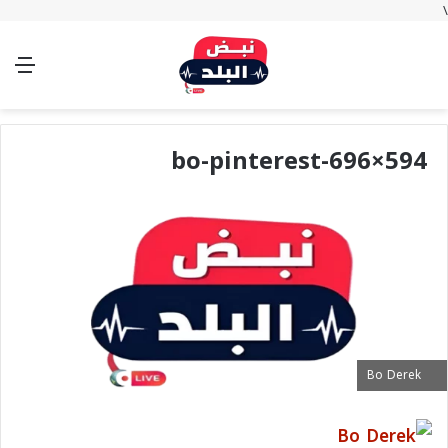
\
بحث
تسجيل
الوضع
الق
عن
الدخول
المظلم
bo-pinterest-696×594
Bo Derek