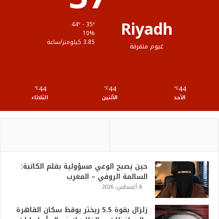
ق
Riyadh
44º - 35º
ع
10%
3.85 كيلومتر/ساعة
غيوم متفرقة
R
S
44
44
44
℃
S
℃
℃
الأحد
الأثنين
الثلاثاء
حين يصبح الوعي مسؤولية بقلم الكاتبة:
السالمة الروفي – المغرب
8 أغسطس، 2026
زلزال بقوة 5.5 ريختر يوقظ سكان القاهرة