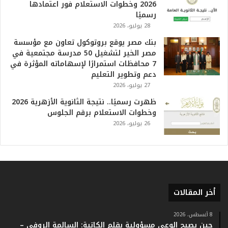
م
2026 وخطوات الاستعلام فور اعتمادها
ف
رسميًا
ي
28 يوليو، 2026
ا
بنك مصر يوقع بروتوكول تعاون مع مؤسسة
ل
مصر الخير لتشغيل 50 مدرسة مجتمعية في
ت
7 محافظات استمرارًا لإسهاماته المؤثرة في
ا
دعم وتطوير التعليم
ر
27 يوليو، 2026
ي
خ
ظهرت رسميًا.. نتيجة الثانوية الأزهرية 2026
.
وخطوات الاستعلام برقم الجلوس
.
26 يوليو، 2026
و
أ
ر
ق
ا
م
أخر المقالات
ف
ي
ف
8 أغسطس، 2026
حين يصبح الوعي مسؤولية بقلم الكاتبة: السالمة الروفي –
ا