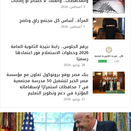
والمحافظات.. والفلك: لا خسائر أو إصابات
3 أغسطس، 2026
المرأة.. أساس كل مجتمع راقٍ وناضج
1 أغسطس، 2026
برقم الجلوس.. رابط نتيجة الثانوية العامة
2026 وخطوات الاستعلام فور اعتمادها
رسميًا
28 يوليو، 2026
بنك مصر يوقع بروتوكول تعاون مع مؤسسة
مصر الخير لتشغيل 50 مدرسة مجتمعية
في 7 محافظات استمرارًا لإسهاماته
المؤثرة في دعم وتطوير التعليم
27 يوليو، 2026
ت
ر
ا