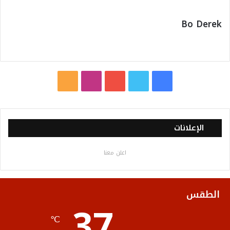
Bo Derek
ف
ت
ي
ا
م
ي
و
و
ن
ل
س
ي
ت
س
خ
الإعلانات
ب
ت
ي
ت
ص
اعلن معنا
و
ر
و
ق
ا
ك
ب
ر
ل
الطقس
37
ا
م
℃
م
و