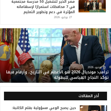
مصر الخير لتشغيل 50 مدرسة مجتمعية
في 7 محافظات استمرارًا لإسهاماته
المؤثرة في دعم وتطوير التعليم
27 يوليو، 2026
ت
ر
ا
م
ب
:
م
و
29 يونيو، 2026
ترامب: مونديال 2026 هو الأعظم في التاريخ.. وأرقام فيفا
ن
تؤكد النجاح القياسي للبطولة
د
ي
ا
ل
أخر المقالات
2
0
حين يصبح الوعي مسؤولية بقلم الكاتبة:
2