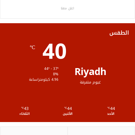
ب
ت
ي
ت
ص
اعلن معنا
و
ر
و
ق
ا
ك
ب
ر
ل
الطقس
40
ا
م
℃
م
و
ق
Riyadh
44º - 37º
ع
8%
4.96 كيلومتر/ساعة
غيوم متفرقة
R
S
43
44
44
℃
S
℃
℃
الأحد
الأثنين
الثلاثاء