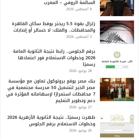
السالمة الروفي – المغرب
6
8 أغسطس، 2026
ه
و
ا
زلزال بقوة 5.5 ريختر يوقظ سكان القاهرة
ل
والمحافظات.. والفلك: لا خسائر أو إصابات
أ
3 أغسطس، 2026
ع
ظ
برقم الجلوس.. رابط نتيجة الثانوية العامة
م
2026 وخطوات الاستعلام فور اعتمادها
ف
رسميًا
ي
28 يوليو، 2026
ا
بنك مصر يوقع بروتوكول تعاون مع مؤسسة
ل
مصر الخير لتشغيل 50 مدرسة مجتمعية في
ت
7 محافظات استمرارًا لإسهاماته المؤثرة في
ا
دعم وتطوير التعليم
ر
27 يوليو، 2026
ي
خ
ظهرت رسميًا.. نتيجة الثانوية الأزهرية 2026
.
وخطوات الاستعلام برقم الجلوس
.
26 يوليو، 2026
و