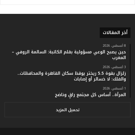
أ
ر
ق
ا
م
أخر المقالات
ف
ي
ف
8 أغسطس، 2026
حين يصبح الوعي مسؤولية بقلم الكاتبة: السالمة الروفي –
ا
المغرب
ت
ؤ
3 أغسطس، 2026
ك
زلزال بقوة 5.5 ريختر يوقظ سكان القاهرة والمحافظات..
د
والفلك: لا خسائر أو إصابات
ا
1 أغسطس، 2026
ل
المرأة.. أساس كل مجتمع راقٍ وناضج
ن
ج
ا
تحميل المزيد
ح
ا
ل
ق