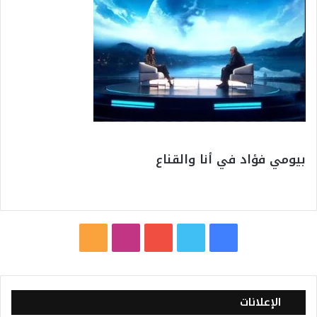
بيومي فؤاد في أنا والقناع
ف
ت
ي
ا
م
ي
و
و
ن
ل
س
ي
ت
س
خ
الإعلانات