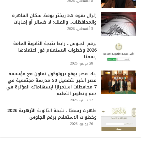
8 أغسطس، 2026
ه
و
ا
زلزال بقوة 5.5 ريختر يوقظ سكان القاهرة
ل
والمحافظات.. والفلك: لا خسائر أو إصابات
أ
3 أغسطس، 2026
ع
ظ
برقم الجلوس.. رابط نتيجة الثانوية العامة
م
2026 وخطوات الاستعلام فور اعتمادها
ف
رسميًا
ي
28 يوليو، 2026
ا
بنك مصر يوقع بروتوكول تعاون مع مؤسسة
ل
مصر الخير لتشغيل 50 مدرسة مجتمعية في
ت
7 محافظات استمرارًا لإسهاماته المؤثرة في
ا
دعم وتطوير التعليم
ر
27 يوليو، 2026
ي
خ
ظهرت رسميًا.. نتيجة الثانوية الأزهرية 2026
.
وخطوات الاستعلام برقم الجلوس
.
26 يوليو، 2026
و
أ
ر