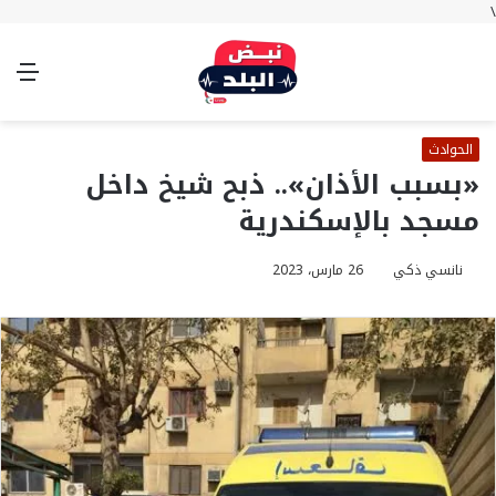
\
بحث
تسجيل
الوضع
الق
عن
الدخول
المظلم
الحوادث
«بسبب الأذان».. ذبح شيخ داخل
مسجد بالإسكندرية
نانسي ذكي
26 مارس، 2023