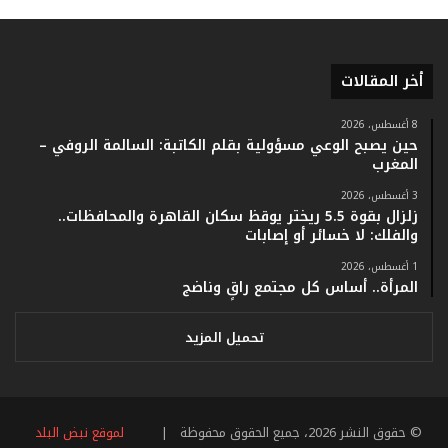
ق
ا
م
أخر المقالات
ف
ي
ف
8 أغسطس، 2026
حين يصبح الوعي مسؤولية بقلم الكاتبة: السالمة الروفي –
ا
المغرب
ت
ؤ
3 أغسطس، 2026
ك
زلزال بقوة 5.5 ريختر يوقظ سكان القاهرة والمحافظات..
د
والفلك: لا خسائر أو إصابات
ا
1 أغسطس، 2026
ل
المرأة.. أساس كل مجتمع راقٍ وناضج
ن
ج
ا
تحميل المزيد
ح
ا
ل
ق
© حقوق النشر 2026، جميع الحقوق محفوظة |
لموقع نبض البلد
ي