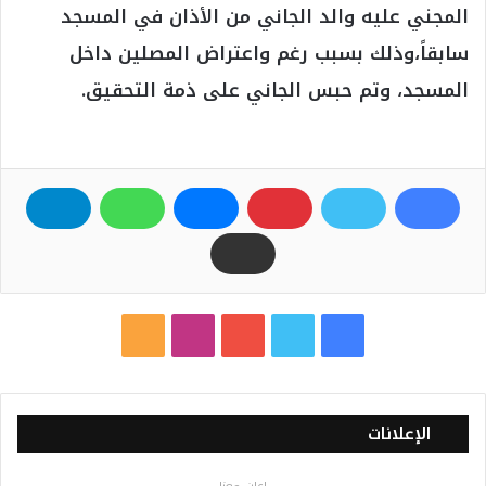
المجني عليه والد الجاني من الأذان في المسجد
سابقاً،وذلك بسبب رغم واعتراض المصلين داخل
المسجد، وتم حبس الجاني على ذمة التحقيق.
ف
ت
ي
ا
م
ي
و
و
ن
ل
س
ي
ت
س
خ
الإعلانات
ب
ت
ي
ت
ص