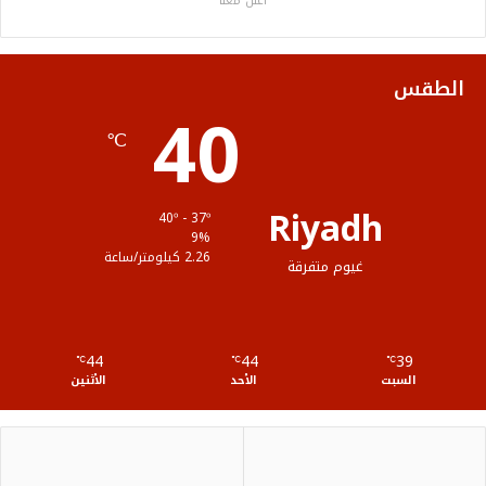
اعلن معنا
و
ر
و
ق
ا
ك
ب
ر
ل
الطقس
40
ا
م
℃
م
و
ق
Riyadh
40º - 37º
ع
9%
2.26 كيلومتر/ساعة
غيوم متفرقة
R
S
44
44
39
℃
S
℃
℃
السبت
الأحد
الأثنين