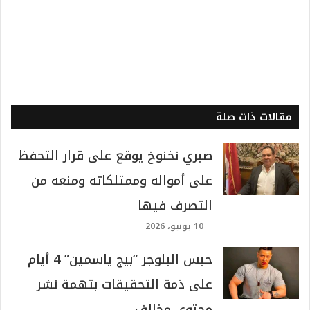
مقالات ذات صلة
صبري نخنوخ يوقع على قرار التحفظ
على أمواله وممتلكاته ومنعه من
التصرف فيها
10 يونيو، 2026
حبس البلوجر “بيج ياسمين” 4 أيام
على ذمة التحقيقات بتهمة نشر
محتوى مخالف