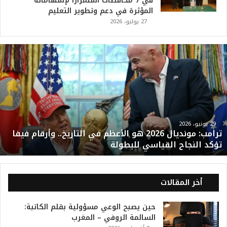
في 7 محافظات استمرارًا لإسهاماته
المؤثرة في دعم وتطوير التعليم
27 يوليو، 2026
ت
ر
ا
م
ب
:
م
و
29 يونيو، 2026
ترامب: مونديال 2026 هو الأعظم في التاريخ.. وأرقام فيفا
ن
تؤكد النجاح القياسي للبطولة
د
ي
ا
ل
أخر المقالات
2
0
حين يصبح الوعي مسؤولية بقلم الكاتبة:
2
السالمة الروفي – المغرب
6