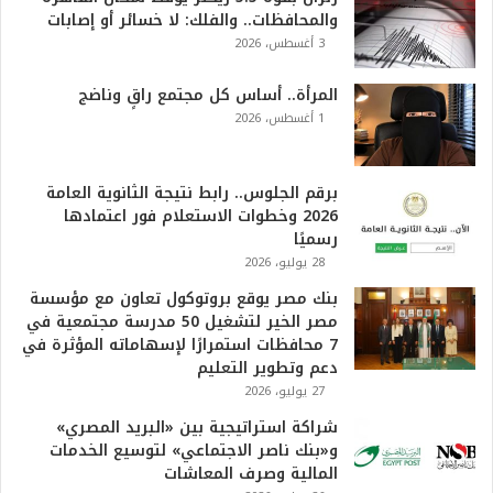
2
والمحافظات.. والفلك: لا خسائر أو إصابات
6
3 أغسطس، 2026
ه
و
ا
المرأة.. أساس كل مجتمع راقٍ وناضج
ل
1 أغسطس، 2026
أ
ع
ظ
برقم الجلوس.. رابط نتيجة الثانوية العامة
م
2026 وخطوات الاستعلام فور اعتمادها
ف
رسميًا
ي
28 يوليو، 2026
ا
بنك مصر يوقع بروتوكول تعاون مع مؤسسة
ل
مصر الخير لتشغيل 50 مدرسة مجتمعية في
ت
7 محافظات استمرارًا لإسهاماته المؤثرة في
ا
دعم وتطوير التعليم
ر
27 يوليو، 2026
ي
خ
شراكة استراتيجية بين «البريد المصري»
.
و«بنك ناصر الاجتماعي» لتوسيع الخدمات
.
المالية وصرف المعاشات
و