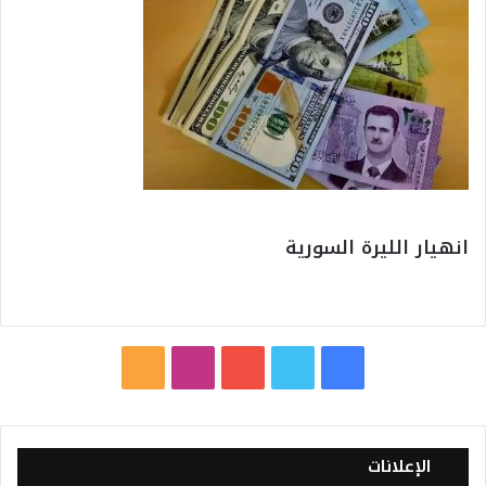
انهيار الليرة السورية
ف
ت
ي
ا
م
ي
و
و
ن
ل
س
ي
ت
س
خ
الإعلانات