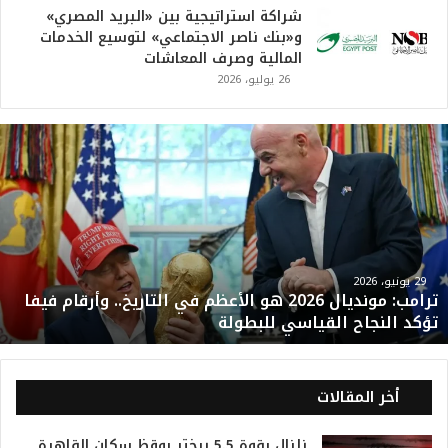
شراكة استراتيجية بين «البريد المصري»
و«بنك ناصر الاجتماعي» لتوسيع الخدمات
المالية وصرف المعاشات
26 يوليو، 2026
ت
ر
ا
م
ب
:
م
و
29 يونيو، 2026
ترامب: مونديال 2026 هو الأعظم في التاريخ.. وأرقام فيفا
ن
تؤكد النجاح القياسي للبطولة
د
ي
ا
ل
أخر المقالات
2
0
زلزال بقوة 5.5 ريختر يوقظ سكان القاهرة