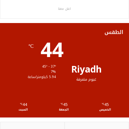
ب
ت
ي
ت
ص
اعلن معنا
و
ر
و
ق
ا
ك
ب
ر
ل
الطقس
44
ا
م
℃
م
و
ق
Riyadh
45º - 37º
ع
7%
5.94 كيلومتر/ساعة
غيوم متفرقة
R
S
44
45
45
℃
S
℃
℃
الخميس
الجمعة
السبت