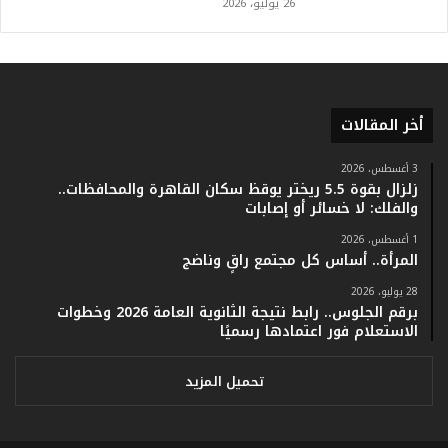
26 يوليو، 2026
أ
ر
ق
ا
م
ف
أخر المقالات
ي
ف
3 أغسطس، 2026
ا
زلزال بقوة 5.5 ريختر يوقظ سكان القاهرة والمحافظات..
ت
والفلك: لا خسائر أو إصابات
ؤ
1 أغسطس، 2026
ك
المرأة.. أساس كل مجتمع راقٍ وناضج
د
ا
28 يوليو، 2026
ل
برقم الجلوس.. رابط نتيجة الثانوية العامة 2026 وخطوات
ن
الاستعلام فور اعتمادها رسميًا
ج
ا
تحميل المزيد
ح
ا
ل