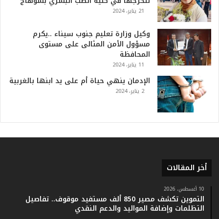
لتخرجها في كلية الطب البشري بسوهاج
ف
21 يناير، 2024
ي
ا
وكيل وزارة تعليم جنوب سيناء ..يكرم
ل
مسؤول الأمن المثالى على مستوى
ت
المحافظة
ا
11 يناير، 2024
ر
ي
الإدمان ينهي حياة أم على يد ابنها بالغربية
خ
2 يناير، 2024
.
.
و
أ
ر
ق
ا
أخر المقالات
م
ف
ي
10 أغسطس، 2026
التموين تكشف مصير 850 ألف مستفيد موقوف.. تفاصيل
ف
التظلمات وإضافة المواليد والدعم النقدي
ا