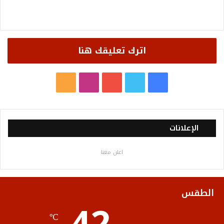
اترك تعليقك هنا
ف
ت
ي
ا
م
ي
و
و
ن
ل
س
ي
ت
س
خ
الإعلانات
ب
ت
ي
ت
ص
اعلن معنا
و
ر
و
ق
ا
ك
ب
ر
ل
الطقس
ا
م
℃
م
و