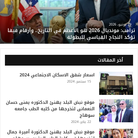
ب
:
م
و
29 يونيو، 2026
ترامب: مونديال 2026 هو الأعظم في التاريخ.. وأرقام فيفا
ن
تؤكد النجاح القياسي للبطولة
د
ي
ا
ل
أخر المقالات
2
0
اسعار شقق الاسكان الاجتماعي 2024
2
15 سبتمبر، 2024
6
ه
و
ا
موقع نبض البلد يهنئ الدكتوره يمنى حسان
ل
النعمانى لتخرجها من كليه الطب جامعه
أ
سوهاج
ع
22 يناير، 2024
ظ
موقع نبض البلد يهنئ الدكتورة أميرة جمال
م