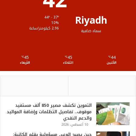
42
ق
Riyadh
44º - 37º
ع
10%
2.96 كيلومتر/ساعة
سماء صافية
R
S
45
45
44
℃
S
℃
℃
الأثنين
الثلاثاء
الأربعاء
التموين تكشف مصير 850 ألف مستفيد
موقوف.. تفاصيل التظلمات وإضافة المواليد
والدعم النقدي
10 أغسطس، 2026
حين يصبح الوعي مسؤولية بقلم الكاتبة: