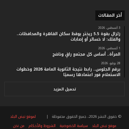
ق
ا
أخر المقالات
م
ف
ي
3 أغسطس، 2026
زلزال بقوة 5.5 ريختر يوقظ سكان القاهرة والمحافظات..
ف
والفلك: لا خسائر أو إصابات
ا
ت
1 أغسطس، 2026
ؤ
المرأة.. أساس كل مجتمع راقٍ وناضج
ك
28 يوليو، 2026
د
برقم الجلوس.. رابط نتيجة الثانوية العامة 2026 وخطوات
ا
الاستعلام فور اعتمادها رسميًا
ل
ن
ج
تحميل المزيد
ا
ح
ا
ل
© حقوق النشر 2026، جميع الحقوق محفوظة |
لموقع نبض البلد
ق
ي
موقع نبض البلد
سياسة الخصوصية
الشروط والأحكام
من نحن