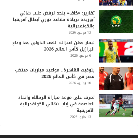
و
ا
تقارير: «كاف» يتجه لرفض طلب هاني
ل
أبوريدة بزيادة مقاعد دوري أبطال أفريقيا
أ
والكونفدرالية
ع
13 يوليو، 2026
ظ
نيمار يعلن اعتزاله اللعب الدولي بعد وداع
م
البرازيل كأس العالم 2026
ف
6 يوليو، 2026
ي
ا
بتوقيت القاهرة.. مواعيد مباريات منتخب
ل
مصر في كأس العالم 2026
ت
10 يونيو، 2026
ا
ر
ي
تعرف على موعد مباراة الزمالك واتحاد
خ
العاصمة في إياب نهائي الكونفدرالية
.
الأفريقية
.
13 مايو، 2026
و
أ
ر