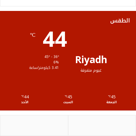
و
ر
و
ق
ا
ك
ب
ر
ل
الطقس
44
ا
م
℃
م
و
ق
Riyadh
45º - 36º
ع
6%
3.41 كيلومتر/ساعة
غيوم متفرقة
R
S
44
45
45
℃
S
℃
℃
الجمعة
السبت
الأحد