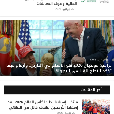
المالية وصرف المعاشات
26 يوليو، 2026
ت
ر
ا
م
ب
:
م
و
29 يونيو، 2026
ترامب: مونديال 2026 هو الأعظم في التاريخ.. وأرقام فيفا
ن
تؤكد النجاح القياسي للبطولة
د
ي
ا
ل
أخر المقالات
2
0
منتخب إسبانيا بطلا لكأس العالم 2026 بعد
2
إسقاط الأرجنتين بهدف قاتل في النهائي
6
20 يوليو، 2026
ه