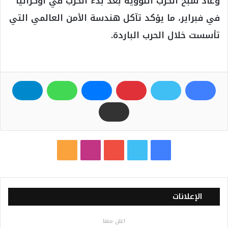
وعاد شبح الحرب النووية بعد بدء الحرب في أوكرانيا
في فبراير، ما يؤكد تآكل هندسة الأمن العالمي التي
تأسست خلال الحرب الباردة.
ف
ت
ي
ا
م
ي
و
و
ن
ل
س
ي
ت
س
خ
الإعلانات
ب
ت
ي
ت
ص
اعلن معنا