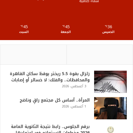
سماء صافية
R
S
45
45
36
℃
S
℃
℃
الخميس
الجمعة
السبت
زلزال بقوة 5.5 ريختر يوقظ سكان القاهرة
والمحافظات.. والفلك: لا خسائر أو إصابات
3 أغسطس، 2026
المرأة.. أساس كل مجتمع راقٍ وناضج
1 أغسطس، 2026
برقم الجلوس.. رابط نتيجة الثانوية العامة
2026 وخطوات الاستعلام فور اعتمادها