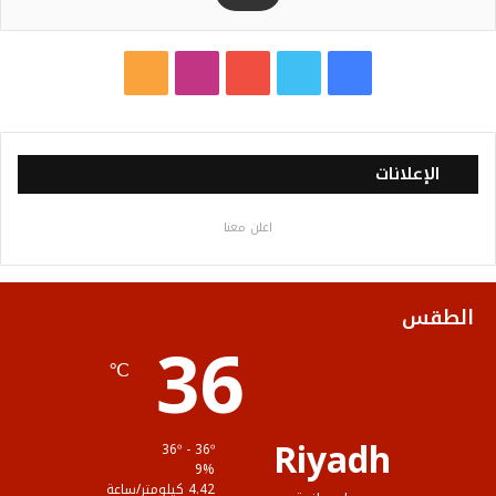
ف
ت
ي
ا
م
ي
و
و
ن
ل
س
ي
ت
س
خ
الإعلانات
ب
ت
ي
ت
ص
اعلن معنا
و
ر
و
ق
ا
ك
ب
ر
ل
الطقس
36
ا
م
℃
م
و
ق
Riyadh
36º - 36º
ع
9%
4.42 كيلومتر/ساعة