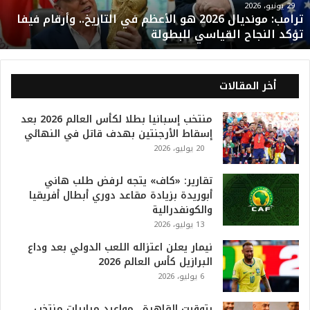
و
29 يونيو، 2026
ترامب: مونديال 2026 هو الأعظم في التاريخ.. وأرقام فيفا
ن
تؤكد النجاح القياسي للبطولة
د
ي
ا
ل
أخر المقالات
2
0
منتخب إسبانيا بطلا لكأس العالم 2026 بعد
2
إسقاط الأرجنتين بهدف قاتل في النهائي
6
20 يوليو، 2026
ه
و
ا
تقارير: «كاف» يتجه لرفض طلب هاني
ل
أبوريدة بزيادة مقاعد دوري أبطال أفريقيا
أ
والكونفدرالية
ع
13 يوليو، 2026
ظ
نيمار يعلن اعتزاله اللعب الدولي بعد وداع
م
البرازيل كأس العالم 2026
ف
6 يوليو، 2026
ي
ا
بتوقيت القاهرة.. مواعيد مباريات منتخب