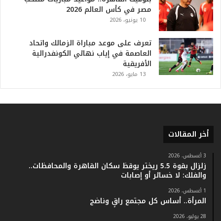
ل
مصر في كأس العالم 2026
ت
10 يونيو، 2026
ا
ر
ي
تعرف على موعد مباراة الزمالك واتحاد
خ
العاصمة في إياب نهائي الكونفدرالية
.
الأفريقية
.
13 مايو، 2026
و
أ
ر
ق
ا
أخر المقالات
م
ف
ي
3 أغسطس، 2026
زلزال بقوة 5.5 ريختر يوقظ سكان القاهرة والمحافظات..
ف
والفلك: لا خسائر أو إصابات
ا
ت
1 أغسطس، 2026
ؤ
المرأة.. أساس كل مجتمع راقٍ وناضج
ك
28 يوليو، 2026
د