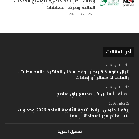
و«بنك ناصر الاجتماعي» لتوسيع الخدمات
.
المالية وصرف المعاشات
و
26 يوليو، 2026
أ
ر
ق
ا
م
ف
أخر المقالات
ي
ف
3 أغسطس، 2026
ا
زلزال بقوة 5.5 ريختر يوقظ سكان القاهرة والمحافظات..
ت
والفلك: لا خسائر أو إصابات
ؤ
1 أغسطس، 2026
ك
المرأة.. أساس كل مجتمع راقٍ وناضج
د
ا
28 يوليو، 2026
ل
برقم الجلوس.. رابط نتيجة الثانوية العامة 2026 وخطوات
ن
الاستعلام فور اعتمادها رسميًا
ج
ا
تحميل المزيد
ح