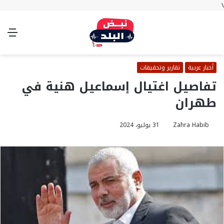
\
بحث
تسجيل
الوضع
الق
عن
الدخول
المظلم
أخبار عربية
تقارير وتحقيقات
تفاصيل اغتيال إسماعيل هنية في
طهران
Zahra Habib
31 يوليو، 2024