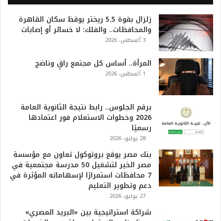
2
0
زلزال بقوة 5.5 ريختر يوقظ سكان القاهرة
2
والمحافظات.. والفلك: لا خسائر أو إصابات
6
3 أغسطس، 2026
ه
و
ا
المرأة.. أساس كل مجتمع راقٍ وناضج
ل
1 أغسطس، 2026
أ
ع
ظ
برقم الجلوس.. رابط نتيجة الثانوية العامة
م
2026 وخطوات الاستعلام فور اعتمادها
ف
رسميًا
ي
28 يوليو، 2026
ا
بنك مصر يوقع بروتوكول تعاون مع مؤسسة
ل
مصر الخير لتشغيل 50 مدرسة مجتمعية في
ت
7 محافظات استمرارًا لإسهاماته المؤثرة في
ا
دعم وتطوير التعليم
ر
27 يوليو، 2026
ي
خ
شراكة استراتيجية بين «البريد المصري»
.