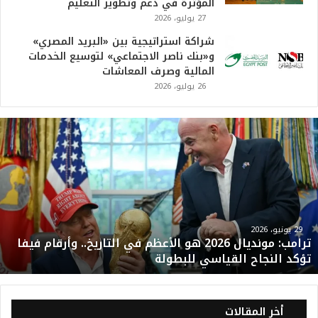
المؤثرة في دعم وتطوير التعليم
27 يوليو، 2026
شراكة استراتيجية بين «البريد المصري»
و«بنك ناصر الاجتماعي» لتوسيع الخدمات
المالية وصرف المعاشات
26 يوليو، 2026
ت
ر
ا
م
ب
:
م
و
29 يونيو، 2026
ترامب: مونديال 2026 هو الأعظم في التاريخ.. وأرقام فيفا
ن
تؤكد النجاح القياسي للبطولة
د
ي
ا
ل
أخر المقالات