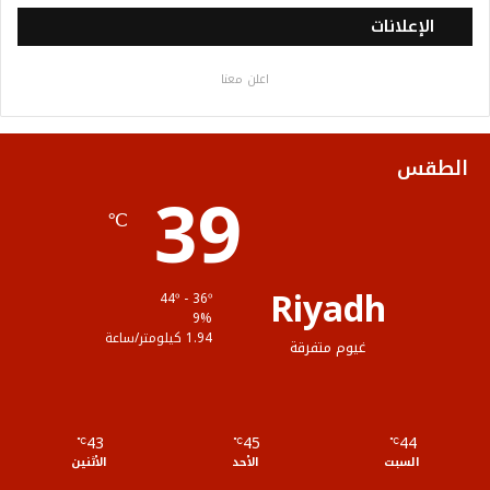
س
ي
ت
س
خ
الإعلانات
ب
ت
ي
ت
ص
اعلن معنا
و
ر
و
ق
ا
ك
ب
ر
ل
الطقس
39
ا
م
℃
م
و
ق
Riyadh
44º - 36º
ع
9%
1.94 كيلومتر/ساعة
غيوم متفرقة
R
S
43
45
44
℃
S
℃
℃
السبت
الأحد
الأثنين