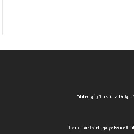
ر
ق
ا
م
ف
ي
ف
ا
ت
ؤ
ك
د
ا
ل
ن
ج
ا
ح
ا
ل
ق