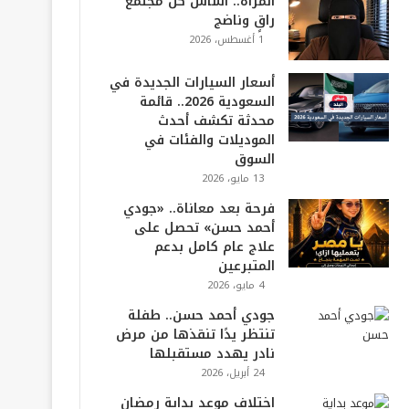
المرأة.. أساس كل مجتمع
راقٍ وناضج
1 أغسطس، 2026
أسعار السيارات الجديدة في
السعودية 2026.. قائمة
محدثة تكشف أحدث
الموديلات والفئات في
السوق
13 مايو، 2026
فرحة بعد معاناة.. «جودي
أحمد حسن» تحصل على
علاج عام كامل بدعم
المتبرعين
4 مايو، 2026
جودي أحمد حسن.. طفلة
تنتظر يدًا تنقذها من مرض
نادر يهدد مستقبلها
24 أبريل، 2026
اختلاف موعد بداية رمضان