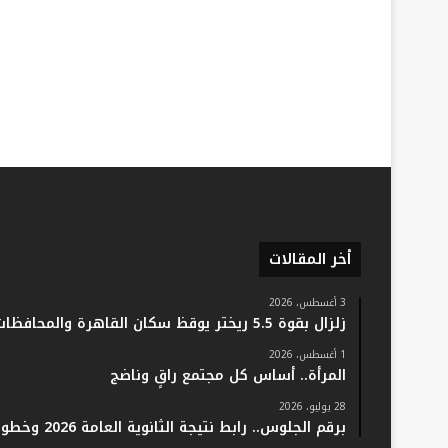
أخر المقالات
3 أغسطس، 2026
زلزال بقوة 5.5 ريختر يوقظ سكان القاهرة والمحافظات.. والفلك: لا خسائر أو إصابات
1 أغسطس، 2026
المرأة.. أساس كل مجتمع راقٍ وناضج
28 يوليو، 2026
برقم الجلوس.. رابط نتيجة الثانوية العامة 2026 وخطوات الاستعلام فور اعتمادها رسميًا