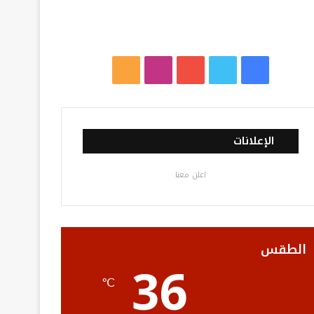
ف
ت
ي
ا
م
ي
و
و
ن
ل
س
ي
ت
س
خ
الإعلانات
ب
ت
ي
ت
ص
اعلن معنا
و
ر
و
ق
ا
ك
ب
ر
ل
ا
م
الطقس
36
م
و
℃
ق