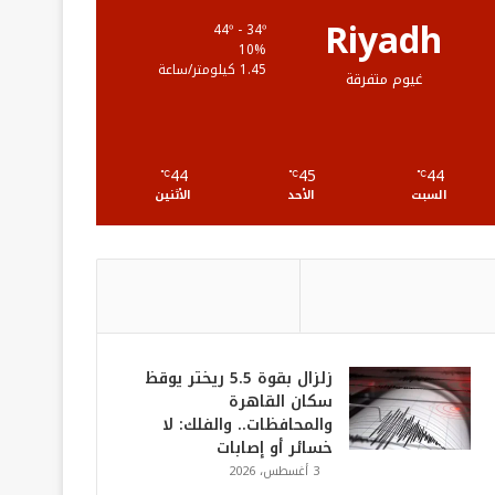
ع
Riyadh
44º - 34º
10%
R
1.45 كيلومتر/ساعة
غيوم متفرقة
S
S
44
45
44
℃
℃
℃
السبت
الأحد
الأثنين
زلزال بقوة 5.5 ريختر يوقظ
سكان القاهرة
والمحافظات.. والفلك: لا
خسائر أو إصابات
3 أغسطس، 2026