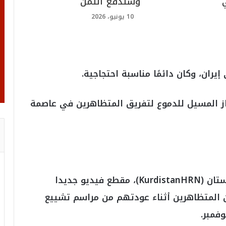
وستدفع الثمن
10 يونيو، 2026
از المسيل للدموع لتفريق المتظاهرين في عاصمة
هذا ونشرت شبكة حقوق الإنسان في كردستان (KurdistanHRN)، مقطع فيديو جديدا
 المتظاهرين أثناء عودتهم من مراسم تشييع