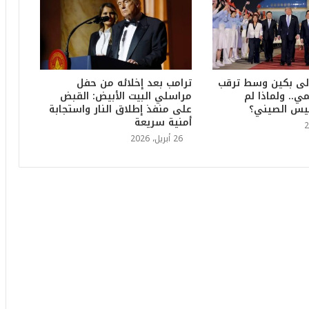
6
ه
و
ا
ل
أ
لى بكين وسط ترقب
ترامب بعد إخلائه من حفل
ع
ي.. ولماذا لم
مراسلي البيت الأبيض: القبض
ظ
ئيس الصيني؟
على منفذ إطلاق النار واستجابة
م
أمنية سريعة
ف
26 أبريل، 2026
ي
ا
ل
ت
ا
ر
ي
خ
.
.
و
أ