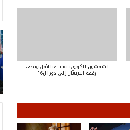
ت
ر
ا
م
ب
:
الشمشون الكوري يتمسك بالأمل ويصعد
م
رفقة البرتغال إلي دور ال16
و
ن
د
ي
ا
ل
2
0
2