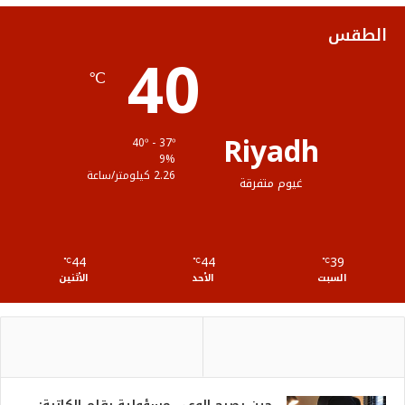
ك
ب
ر
ل
الطقس
40
ا
م
℃
م
و
ق
Riyadh
40º - 37º
ع
9%
2.26 كيلومتر/ساعة
غيوم متفرقة
R
S
44
44
39
℃
S
℃
℃
السبت
الأحد
الأثنين