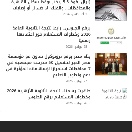
ا
زلزال بقوة 5.5 ريختر يوقظ سكان القاهرة
ل
والمحافظات.. والفلك: لا خسائر أو إصابات
أ
3 أغسطس، 2026
ع
ظ
برقم الجلوس.. رابط نتيجة الثانوية العامة
م
2026 وخطوات الاستعلام فور اعتمادها
ف
رسميًا
ي
28 يوليو، 2026
ا
بنك مصر يوقع بروتوكول تعاون مع مؤسسة
ل
مصر الخير لتشغيل 50 مدرسة مجتمعية في
ت
7 محافظات استمرارًا لإسهاماته المؤثرة في
ا
دعم وتطوير التعليم
ر
27 يوليو، 2026
ي
خ
ظهرت رسميًا.. نتيجة الثانوية الأزهرية 2026
.
وخطوات الاستعلام برقم الجلوس
.
26 يوليو، 2026
و
أ
ر
ق
ا