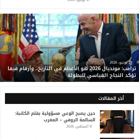
ت
ر
ا
م
ب
:
م
و
29 يونيو، 2026
ترامب: مونديال 2026 هو الأعظم في التاريخ.. وأرقام فيفا
ن
تؤكد النجاح القياسي للبطولة
د
ي
ا
ل
أخر المقالات
2
0
حين يصبح الوعي مسؤولية بقلم الكاتبة:
2
السالمة الروفي – المغرب
6
8 أغسطس، 2026
ه
و