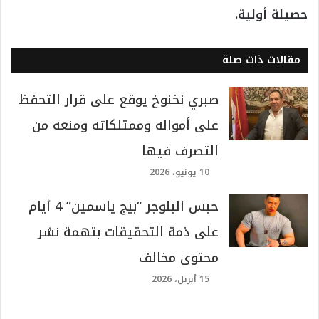
حصيلة أولية.
مقالات ذات صلة
صبري نخنوخ يوقع على قرار التحفظ
على أمواله وممتلكاته ومنعه من
التصرف فيها
10 يونيو، 2026
حبس البلوجر “بيج ياسمين” 4 أيام
على ذمة التحقيقات بتهمة نشر
محتوى مخالف
15 أبريل، 2026