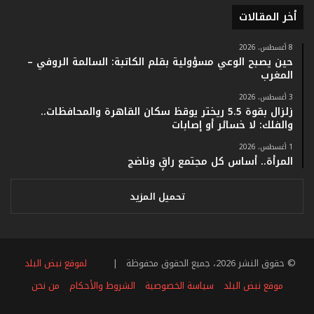
م
أخر المقالات
ف
ي
8 أغسطس، 2026
ف
حين يصبح الوعي مسؤولية بقلم الكاتبة: السالمة الروفي –
ا
المغرب
ت
3 أغسطس، 2026
ؤ
زلزال بقوة 5.5 ريختر يوقظ سكان القاهرة والمحافظات..
ك
والفلك: لا خسائر أو إصابات
د
ا
1 أغسطس، 2026
ل
المرأة.. أساس كل مجتمع راقٍ وناضج
ن
ج
تحميل المزيد
ا
ح
ا
ل
© حقوق النشر 2026، جميع الحقوق محفوظة |
لموقع نبض البلد
ق
ي
موقع نبض البلد
سياسة الخصوصية
الشروط والأحكام
من نحن
ا
س