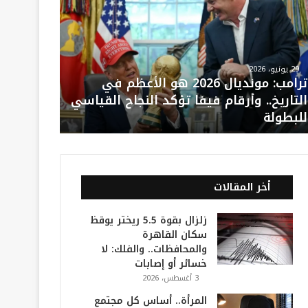
29 يونيو، 2026
ترامب: مونديال 2026 هو الأعظم في
التاريخ.. وأرقام فيفا تؤكد النجاح القياسي
للبطولة
أخر المقالات
زلزال بقوة 5.5 ريختر يوقظ
سكان القاهرة
والمحافظات.. والفلك: لا
خسائر أو إصابات
3 أغسطس، 2026
المرأة.. أساس كل مجتمع