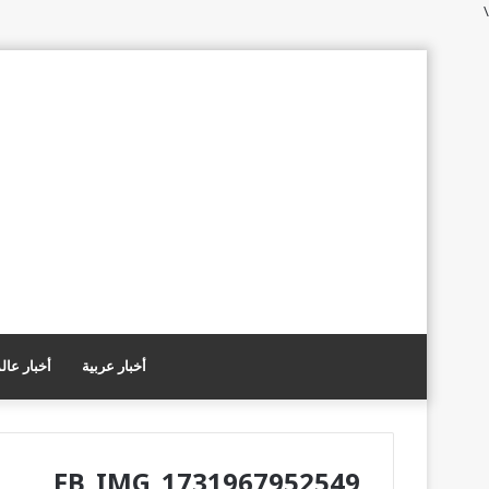
\
أخبار عربية
أخبار عال
FB_IMG_1731967952549