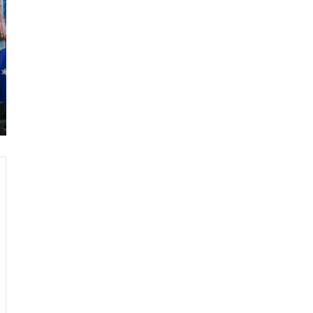
ر
ا
م
ب
:
م
و
ن
د
ي
ا
ل
2
0
2
6
ه
و
ا
ل
أ
ع