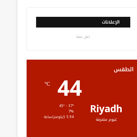
ي
و
و
ن
ل
س
ي
ت
س
خ
الإعلانات
ب
ت
ي
ت
ص
اعلن معنا
و
ر
و
ق
ا
ك
ب
ر
ل
ا
م
الطقس
44
م
و
℃
ق
ع
Riyadh
45º - 37º
7%
R
5.94 كيلومتر/ساعة
غيوم متفرقة
S