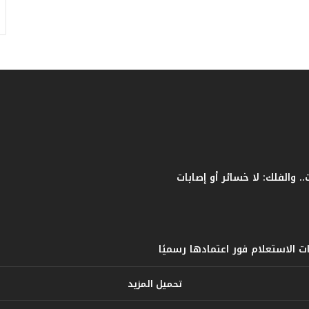
ف
ا
ت
ؤ
ك
د
ا
ل
ن
ج
ا
ح
ا
ل
ق
ي
ا
س
ي
تحميل المزيد
ل
ل