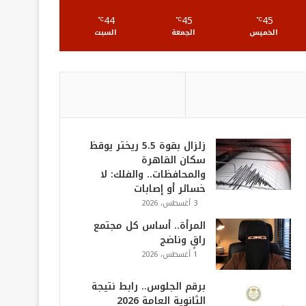
S
44
45
45
℃
℃
℃
الخميس
الجمعة
السبت
زلزال بقوة 5.5 ريختر يوقظ
سكان القاهرة
والمحافظات.. والفلك: لا
خسائر أو إصابات
3 أغسطس، 2026
المرأة.. أساس كل مجتمع
راقٍ وناضج
1 أغسطس، 2026
برقم الجلوس.. رابط نتيجة
الثانوية العامة 2026