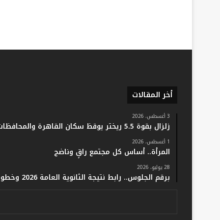
أخر المقالات
3 أغسطس، 2026
زلزال بقوة 5.5 ريختر يوقظ سكان القاهرة والمحافظات.. والفلك: لا خسائر أو إصابات
1 أغسطس، 2026
المرأة.. أساس كل مجتمع راقٍ وناضج
28 يوليو، 2026
برقم الجلوس.. رابط نتيجة الثانوية العامة 2026 وخطوات الاستعلام فور اعتمادها رسميًا