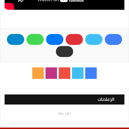
ف
ت
ي
ا
م
ي
و
و
ن
ل
س
ي
ت
س
خ
الإعلانات
ب
ت
ي
ت
ص
اعلن معنا
و
ر
و
ق
ا