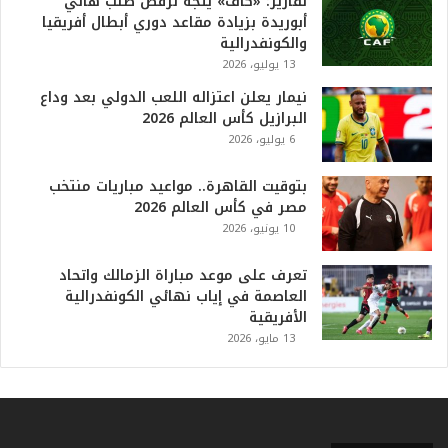
ا
تقارير: «كاف» يتجه لرفض طلب هاني
ل
أبوريدة بزيادة مقاعد دوري أبطال أفريقيا
أ
والكونفدرالية
ع
13 يوليو، 2026
ظ
نيمار يعلن اعتزاله اللعب الدولي بعد وداع
م
البرازيل كأس العالم 2026
ف
6 يوليو، 2026
ي
ا
بتوقيت القاهرة.. مواعيد مباريات منتخب
ل
مصر في كأس العالم 2026
ت
10 يونيو، 2026
ا
ر
ي
تعرف على موعد مباراة الزمالك واتحاد
خ
العاصمة في إياب نهائي الكونفدرالية
.
الأفريقية
.
13 مايو، 2026
و
أ
ر
ق
ا