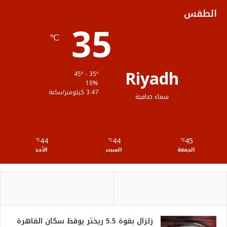
ك
ب
ر
ل
الطقس
35
ا
م
℃
م
و
ق
Riyadh
45º - 35º
ع
10%
3.47 كيلومتر/ساعة
سماء صافية
R
S
44
44
45
℃
S
℃
℃
الجمعة
السبت
الأحد
زلزال بقوة 5.5 ريختر يوقظ سكان القاهرة