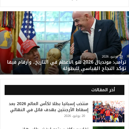
ت
ر
ا
م
ب
:
م
و
29 يونيو، 2026
ترامب: مونديال 2026 هو الأعظم في التاريخ.. وأرقام فيفا
ن
تؤكد النجاح القياسي للبطولة
د
ي
ا
ل
أخر المقالات
2
0
منتخب إسبانيا بطلا لكأس العالم 2026 بعد
2
إسقاط الأرجنتين بهدف قاتل في النهائي
6
20 يوليو، 2026
ه
و