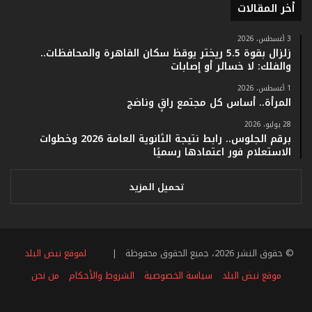
أخر المقالات
م
ف
ي
3 أغسطس، 2026
زلزال بقوة 5.5 ريختر يوقظ سكان القاهرة والمحافظات..
ف
والفلك: لا خسائر أو إصابات
ا
ت
1 أغسطس، 2026
ؤ
المرأة.. أساس كل مجتمع راقٍ وناضج
ك
28 يوليو، 2026
د
برقم الجلوس.. رابط نتيجة الثانوية العامة 2026 وخطوات
ا
الاستعلام فور اعتمادها رسميًا
ل
ن
ج
تحميل المزيد
ا
ح
ا
ل
© حقوق النشر 2026، جميع الحقوق محفوظة |
لموقع نبض البلد
ق
ي
موقع نبض البلد
سياسة الخصوصية
الشروط والأحكام
من نحن
ا
س
فيسبوك
تويتر
يوتيوب
انستقرام
ملخص