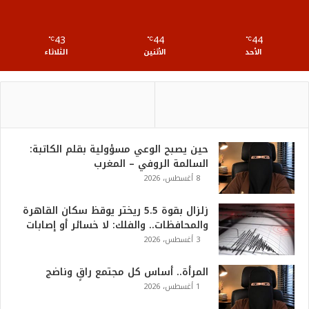
S
43
44
44
℃
S
℃
℃
الأحد
الأثنين
الثلاثاء
حين يصبح الوعي مسؤولية بقلم الكاتبة:
السالمة الروفي – المغرب
8 أغسطس، 2026
زلزال بقوة 5.5 ريختر يوقظ سكان القاهرة
والمحافظات.. والفلك: لا خسائر أو إصابات
3 أغسطس، 2026
المرأة.. أساس كل مجتمع راقٍ وناضج
1 أغسطس، 2026