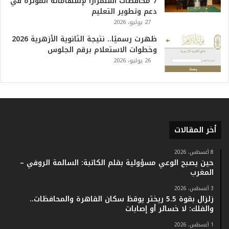
7 محافظات استمرارًا لإسهاماته المؤثرة في
ا
دعم وتطوير التعليم
ر
27 يوليو، 2026
ي
خ
ظهرت رسميًا.. نتيجة الثانوية الأزهرية 2026
.
وخطوات الاستعلام برقم الجلوس
.
26 يوليو، 2026
و
أ
ر
ق
ا
م
أخر المقالات
ف
ي
ف
8 أغسطس، 2026
حين يصبح الوعي مسؤولية بقلم الكاتبة: السالمة الروفي –
ا
المغرب
ت
ؤ
3 أغسطس، 2026
ك
زلزال بقوة 5.5 ريختر يوقظ سكان القاهرة والمحافظات..
د
والفلك: لا خسائر أو إصابات
ا
1 أغسطس، 2026
ل