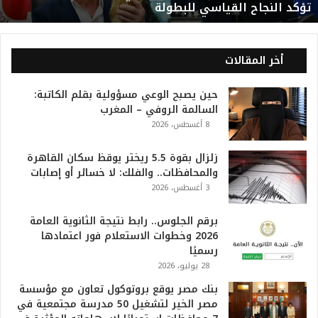
تؤكد النجاح القياسي للبطولة
د
ي
ا
ل
أخر المقالات
2
0
حين يصبح الوعي مسؤولية بقلم الكاتبة:
2
السالمة الروفي – المغرب
6
8 أغسطس، 2026
ه
و
ا
زلزال بقوة 5.5 ريختر يوقظ سكان القاهرة
ل
والمحافظات.. والفلك: لا خسائر أو إصابات
أ
3 أغسطس، 2026
ع
ظ
برقم الجلوس.. رابط نتيجة الثانوية العامة
م
2026 وخطوات الاستعلام فور اعتمادها
ف
رسميًا
ي
28 يوليو، 2026
ا
بنك مصر يوقع بروتوكول تعاون مع مؤسسة
ل
مصر الخير لتشغيل 50 مدرسة مجتمعية في
ت