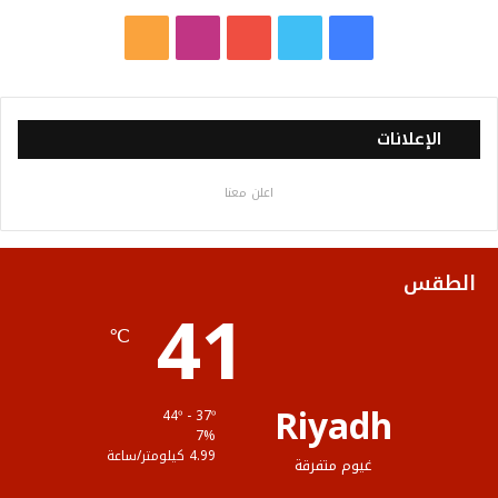
ف
ت
ي
ا
م
ي
و
و
ن
ل
س
ي
ت
س
خ
الإعلانات
ب
ت
ي
ت
ص
اعلن معنا
و
ر
و
ق
ا
ك
ب
ر
ل
الطقس
41
ا
م
℃
م
و
ق
Riyadh
44º - 37º
ع
7%
4.99 كيلومتر/ساعة
غيوم متفرقة
R