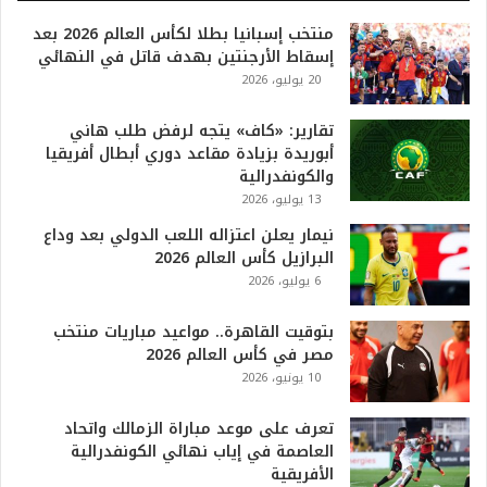
0
منتخب إسبانيا بطلا لكأس العالم 2026 بعد
2
إسقاط الأرجنتين بهدف قاتل في النهائي
6
20 يوليو، 2026
ه
و
ا
تقارير: «كاف» يتجه لرفض طلب هاني
ل
أبوريدة بزيادة مقاعد دوري أبطال أفريقيا
أ
والكونفدرالية
ع
13 يوليو، 2026
ظ
نيمار يعلن اعتزاله اللعب الدولي بعد وداع
م
البرازيل كأس العالم 2026
ف
6 يوليو، 2026
ي
ا
بتوقيت القاهرة.. مواعيد مباريات منتخب
ل
مصر في كأس العالم 2026
ت
10 يونيو، 2026
ا
ر
ي
تعرف على موعد مباراة الزمالك واتحاد
خ
العاصمة في إياب نهائي الكونفدرالية
.
الأفريقية