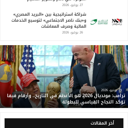
27 يوليو، 2026
شراكة استراتيجية بين «البريد المصري»
و«بنك ناصر الاجتماعي» لتوسيع الخدمات
المالية وصرف المعاشات
26 يوليو، 2026
ت
ر
ا
م
ب
:
م
و
29 يونيو، 2026
ترامب: مونديال 2026 هو الأعظم في التاريخ.. وأرقام فيفا
ن
تؤكد النجاح القياسي للبطولة
د
ي
ا
ل
أخر المقالات
2