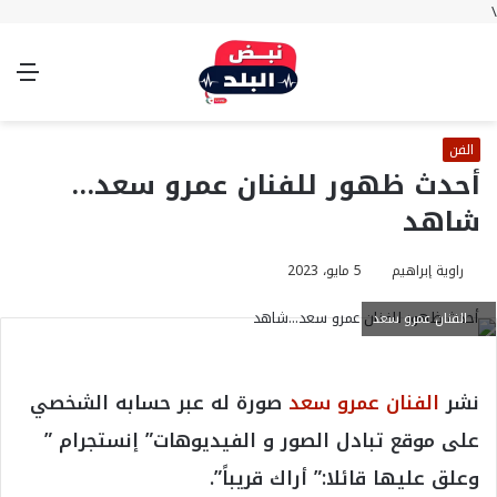
\
بحث
تسجيل
الوضع
الق
عن
الدخول
المظلم
الفن
أحدث ظهور للفنان عمرو سعد…
شاهد
راوية إبراهيم
5 مايو، 2023
الفنان عمرو سعد
نشر
الفنان عمرو سعد
صورة له عبر حسابه الشخصي
على موقع تبادل الصور و الفيديوهات” إنستجرام ”
وعلق عليها قائلا:” أراك قريباً”.