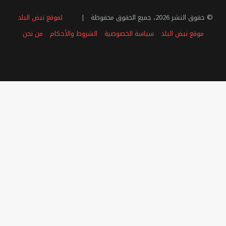
ا
ل
© حقوق النشر 2026، جميع الحقوق محفوظة |
لموقع نبض البلد
ق
ي
موقع نبض البلد
سياسة الخصوصية
الشروط والأحكام
من نحن
ا
س
فيسبوك
تويتر
يوتيوب
انستقرام
ملخص
ي
ل
الموقع
ل
ب
RSS
ط
و
ل
ة