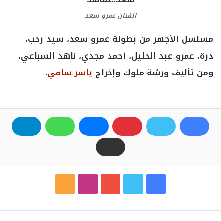
الفنان عمرو سعد
مسلسل الأجهر من بطولة عمرو سعد، سيد رجب،
درة، عمرو عبد الجليل، أحمد مجدي، ناهد السباعي،
ومن تأليف ورشة ملوك وإخراج
ياسر سامي
.
ف
ت
ي
ا
م
ي
و
و
ن
ل