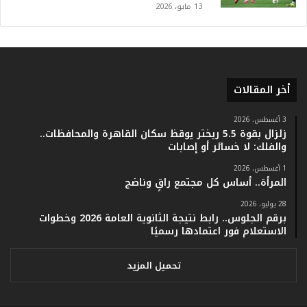
.
13 مايو، 2026
و
أ
ر
ق
ا
أخر المقالات
م
ف
ي
3 أغسطس، 2026
زلزال بقوة 5.5 ريختر يوقظ سكان القاهرة والمحافظات..
ف
والفلك: لا خسائر أو إصابات
ا
ت
1 أغسطس، 2026
ؤ
المرأة.. أساس كل مجتمع راقٍ وناضج
ك
28 يوليو، 2026
د
برقم الجلوس.. رابط نتيجة الثانوية العامة 2026 وخطوات
ا
الاستعلام فور اعتمادها رسميًا
ل
ن
ج
تحميل المزيد
ا
ح