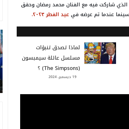
ي الذي شاركت فيه مع الفنان محمد رمضان وحقق
لسينما عندما تم عرضه في
عيد الفطر ٢٠٢٣.
ت
ر
ا
لماذا تصدق تنبؤات
م
مسلسل عائلة سيمبسون
ب
:
(The Simpsons) ؟
م
و
19 ديسمبر، 2024
ن
د
ي
ا
ل
2
0
2