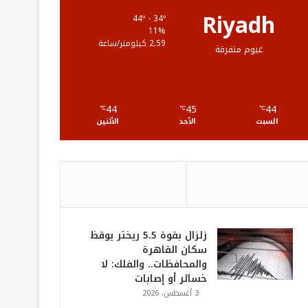
ع
Riyadh
44º - 34º
11%
R
2.59 كيلومتر/ساعة
غيوم متفرقة
S
S
44
45
44
℃
℃
℃
السبت
الأحد
الأثنين
زلزال بقوة 5.5 ريختر يوقظ
سكان القاهرة
والمحافظات.. والفلك: لا
خسائر أو إصابات
3 أغسطس، 2026