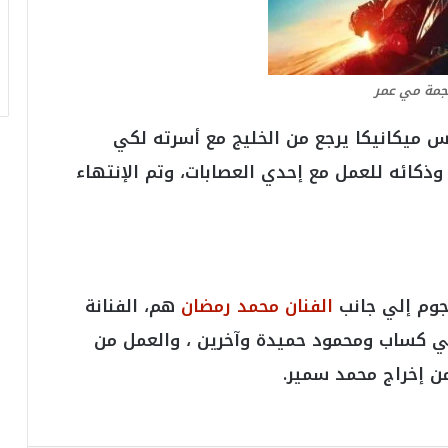
ر
ق
ا
م
جمة مي عمر
ف
ي
ميكانيكا يرجع من الخليج مع أسرته لكي
ف
ا
كائه للعمل مع إحدي العصابات، وتم الإنتهاء
ت
ؤ
ك
د
ا
ل
جوم إلي جانب
الفنان محمد رمضان
هم، الفنانة
ن
ج
 كساب ومحمود حميدة وآخرين ، والعمل من
ا
 إخراج محمد سمير.
ح
ا
ل
ق