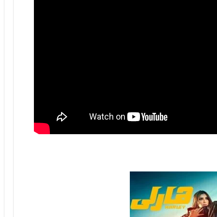
6
ه
و
ا
ل
أ
ع
ظ
م
ف
ي
ا
ل
ت
ا
ر
ي
خ
.
.
و
أ