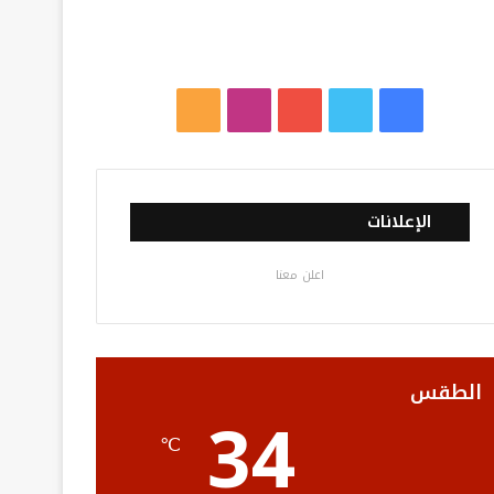
ف
ت
ي
ا
م
ي
و
و
ن
ل
س
ي
ت
س
خ
الإعلانات
ب
ت
ي
ت
ص
اعلن معنا
و
ر
و
ق
ا
ك
ب
ر
ل
ا
م
الطقس
34
م
و
℃
ق