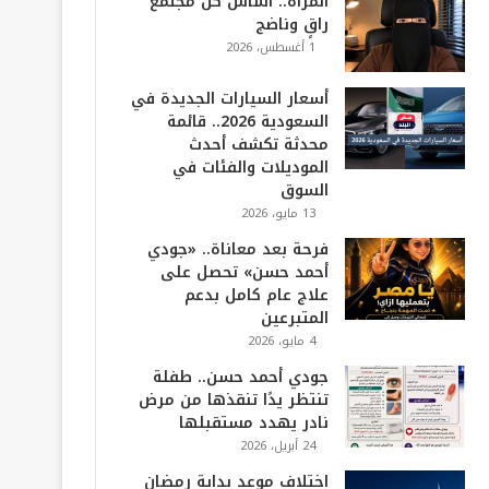
المرأة.. أساس كل مجتمع
راقٍ وناضج
1 أغسطس، 2026
أسعار السيارات الجديدة في
السعودية 2026.. قائمة
محدثة تكشف أحدث
الموديلات والفئات في
السوق
13 مايو، 2026
فرحة بعد معاناة.. «جودي
أحمد حسن» تحصل على
علاج عام كامل بدعم
المتبرعين
4 مايو، 2026
جودي أحمد حسن.. طفلة
تنتظر يدًا تنقذها من مرض
نادر يهدد مستقبلها
24 أبريل، 2026
اختلاف موعد بداية رمضان