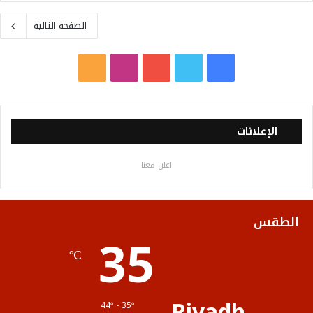
الصفحة التالية
ف
ت
ي
ا
م
ي
و
و
ن
ل
س
ي
ت
س
خ
الإعلانات
ب
ت
ي
ت
ص
اعلن معنا
و
ر
و
ق
ا
ك
ب
ر
ل
الطقس
35
ا
م
℃
م
و
ق
Riyadh
44º - 35º