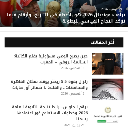
م
و
29 يونيو، 2026
ترامب: مونديال 2026 هو الأعظم في التاريخ.. وأرقام فيفا
ن
تؤكد النجاح القياسي للبطولة
د
ي
ا
ل
أخر المقالات
2
0
حين يصبح الوعي مسؤولية بقلم الكاتبة:
2
السالمة الروفي – المغرب
6
8 أغسطس، 2026
ه
و
ا
زلزال بقوة 5.5 ريختر يوقظ سكان القاهرة
ل
والمحافظات.. والفلك: لا خسائر أو إصابات
أ
3 أغسطس، 2026
ع
ظ
برقم الجلوس.. رابط نتيجة الثانوية العامة
م
2026 وخطوات الاستعلام فور اعتمادها
ف
رسميًا
ي
28 يوليو، 2026