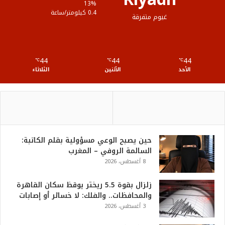
ع
13%
0.4 كيلومتر/ساعة
غيوم متفرقة
R
S
44
44
44
℃
S
℃
℃
الأحد
الأثنين
الثلاثاء
حين يصبح الوعي مسؤولية بقلم الكاتبة:
السالمة الروفي – المغرب
8 أغسطس، 2026
زلزال بقوة 5.5 ريختر يوقظ سكان القاهرة
والمحافظات.. والفلك: لا خسائر أو إصابات
3 أغسطس، 2026