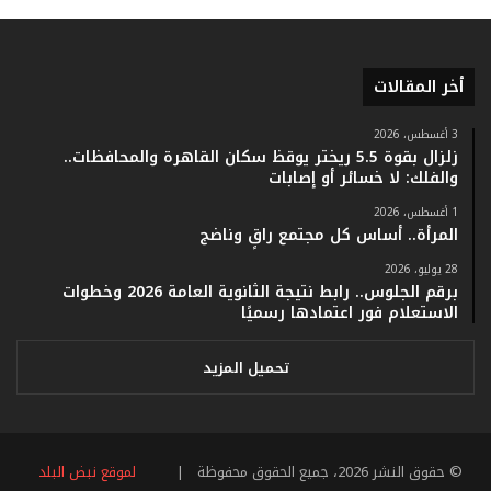
أ
ر
ق
ا
أخر المقالات
م
ف
3 أغسطس، 2026
ي
زلزال بقوة 5.5 ريختر يوقظ سكان القاهرة والمحافظات..
ف
والفلك: لا خسائر أو إصابات
ا
1 أغسطس، 2026
ت
المرأة.. أساس كل مجتمع راقٍ وناضج
ؤ
ك
28 يوليو، 2026
د
برقم الجلوس.. رابط نتيجة الثانوية العامة 2026 وخطوات
ا
الاستعلام فور اعتمادها رسميًا
ل
ن
تحميل المزيد
ج
ا
ح
ا
© حقوق النشر 2026، جميع الحقوق محفوظة |
لموقع نبض البلد
ل