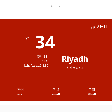
ب
ت
ي
ت
ص
اعلن معنا
و
ر
و
ق
ا
ك
ب
ر
ل
الطقس
34
ا
م
℃
م
و
ق
Riyadh
45º - 33º
ع
10%
2.96 كيلومتر/ساعة
سماء صافية
R
S
44
45
45
℃
S
℃
℃
الجمعة
السبت
الأحد