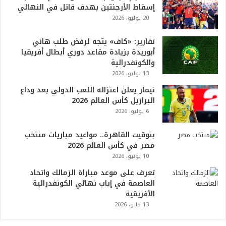
إسقاط الأرجنتين بهدف قاتل في النهائي
6
20 يوليو، 2026
ه
و
ا
تقارير: «كاف» يتجه لرفض طلب هاني
ل
أبوريدة بزيادة مقاعد دوري أبطال أفريقيا
أ
والكونفدرالية
ع
13 يوليو، 2026
ظ
نيمار يعلن اعتزاله اللعب الدولي بعد وداع
م
البرازيل كأس العالم 2026
ف
6 يوليو، 2026
ي
ا
بتوقيت القاهرة.. مواعيد مباريات منتخب
ل
مصر في كأس العالم 2026
ت
10 يونيو، 2026
ا
ر
تعرف على موعد مباراة الزمالك واتحاد
ي
العاصمة في إياب نهائي الكونفدرالية
خ
الأفريقية
.
13 مايو، 2026
.
و