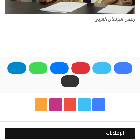
رئيس البرلمان العربي
ف
ت
ي
ا
م
ي
و
و
ن
ل
س
ي
ت
س
خ
الإعلانات