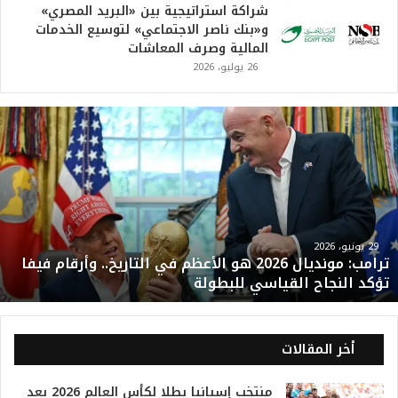
شراكة استراتيجية بين «البريد المصري»
و«بنك ناصر الاجتماعي» لتوسيع الخدمات
المالية وصرف المعاشات
26 يوليو، 2026
ت
ر
ا
م
ب
:
م
و
29 يونيو، 2026
ترامب: مونديال 2026 هو الأعظم في التاريخ.. وأرقام فيفا
ن
تؤكد النجاح القياسي للبطولة
د
ي
ا
ل
أخر المقالات
2
0
منتخب إسبانيا بطلا لكأس العالم 2026 بعد
2