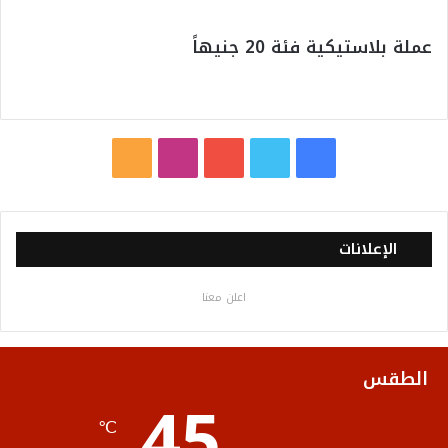
عملة بلاستيكية فئة 20 جنيهاً
ف
ت
ي
ا
م
ي
و
و
ن
ل
س
ي
ت
س
خ
الإعلانات
ب
ت
ي
ت
ص
اعلن معنا
و
ر
و
ق
ا
ك
ب
ر
ل
الطقس
45
ا
م
℃
م
و