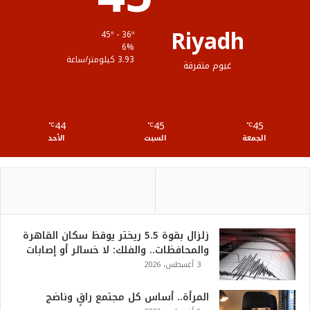
ق
Riyadh
45º - 36º
ع
6%
3.93 كيلومتر/ساعة
غيوم متفرقة
R
S
44
45
45
℃
S
℃
℃
الجمعة
السبت
الأحد
زلزال بقوة 5.5 ريختر يوقظ سكان القاهرة
والمحافظات.. والفلك: لا خسائر أو إصابات
3 أغسطس، 2026
المرأة.. أساس كل مجتمع راقٍ وناضج