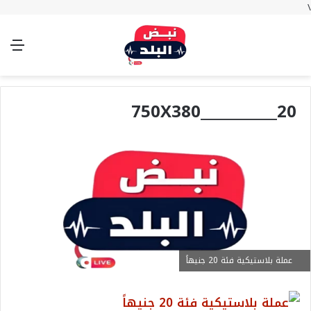
\
بحث
تسجيل
الوضع
الق
عن
الدخول
المظلم
20___________750X380
عملة بلاستيكية فئة 20 جنيهاً