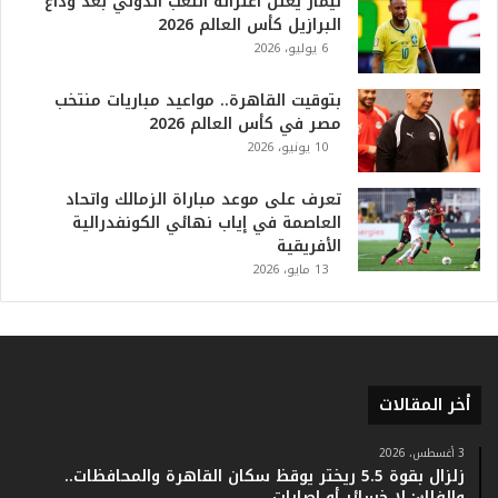
نيمار يعلن اعتزاله اللعب الدولي بعد وداع
م
البرازيل كأس العالم 2026
ف
6 يوليو، 2026
ي
ا
بتوقيت القاهرة.. مواعيد مباريات منتخب
ل
مصر في كأس العالم 2026
ت
10 يونيو، 2026
ا
ر
ي
تعرف على موعد مباراة الزمالك واتحاد
خ
العاصمة في إياب نهائي الكونفدرالية
.
الأفريقية
.
13 مايو، 2026
و
أ
ر
ق
ا
أخر المقالات
م
ف
ي
3 أغسطس، 2026
زلزال بقوة 5.5 ريختر يوقظ سكان القاهرة والمحافظات..
ف
والفلك: لا خسائر أو إصابات