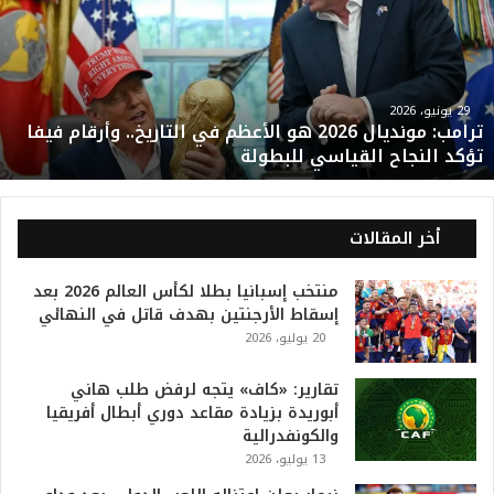
م
ب
:
م
و
29 يونيو، 2026
ترامب: مونديال 2026 هو الأعظم في التاريخ.. وأرقام فيفا
ن
تؤكد النجاح القياسي للبطولة
د
ي
ا
ل
أخر المقالات
2
0
منتخب إسبانيا بطلا لكأس العالم 2026 بعد
2
إسقاط الأرجنتين بهدف قاتل في النهائي
6
20 يوليو، 2026
ه
و
ا
تقارير: «كاف» يتجه لرفض طلب هاني
ل
أبوريدة بزيادة مقاعد دوري أبطال أفريقيا
أ
والكونفدرالية
ع
13 يوليو، 2026
ظ