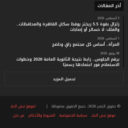
ف
أخر المقالات
ي
ف
3 أغسطس، 2026
ا
زلزال بقوة 5.5 ريختر يوقظ سكان القاهرة والمحافظات..
ت
والفلك: لا خسائر أو إصابات
ؤ
1 أغسطس، 2026
ك
المرأة.. أساس كل مجتمع راقٍ وناضج
د
ا
28 يوليو، 2026
ل
برقم الجلوس.. رابط نتيجة الثانوية العامة 2026 وخطوات
ن
الاستعلام فور اعتمادها رسميًا
ج
ا
تحميل المزيد
ح
ا
ل
ق
© حقوق النشر 2026، جميع الحقوق محفوظة |
لموقع نبض البلد
ي
ا
موقع نبض البلد
سياسة الخصوصية
الشروط والأحكام
من نحن
س
ي