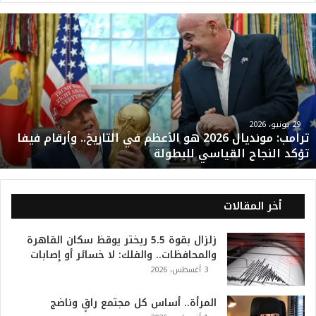
ت
ر
ا
م
ب
:
م
و
29 يونيو، 2026
ترامب: مونديال 2026 هو الأعظم في التاريخ.. وأرقام فيفا
ن
تؤكد النجاح القياسي للبطولة
د
ي
ا
ل
أخر المقالات
2
0
زلزال بقوة 5.5 ريختر يوقظ سكان القاهرة
2
والمحافظات.. والفلك: لا خسائر أو إصابات
6
3 أغسطس، 2026
ه
و
ا
المرأة.. أساس كل مجتمع راقٍ وناضج