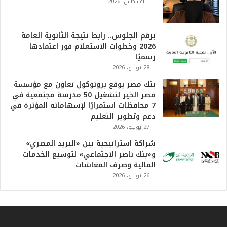
ل
1 أغسطس، 2026
أ
ع
ظ
برقم الجلوس.. رابط نتيجة الثانوية العامة
م
2026 وخطوات الاستعلام فور اعتمادها
ف
رسميًا
ي
28 يوليو، 2026
ا
بنك مصر يوقع بروتوكول تعاون مع مؤسسة
ل
مصر الخير لتشغيل 50 مدرسة مجتمعية في
ت
7 محافظات استمرارًا لإسهاماته المؤثرة في
ا
دعم وتطوير التعليم
ر
27 يوليو، 2026
ي
خ
شراكة استراتيجية بين «البريد المصري»
.
و«بنك ناصر الاجتماعي» لتوسيع الخدمات
.
المالية وصرف المعاشات
و
26 يوليو، 2026
أ
ر
ق
ا
م