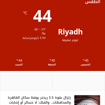
الطقس
44
ا
م
℃
م
و
ق
Riyadh
45º - 37º
ع
7%
5.94 كيلومتر/ساعة
غيوم متفرقة
R
S
44
45
45
℃
S
℃
℃
الخميس
الجمعة
السبت
زلزال بقوة 5.5 ريختر يوقظ سكان القاهرة
والمحافظات.. والفلك: لا خسائر أو إصابات