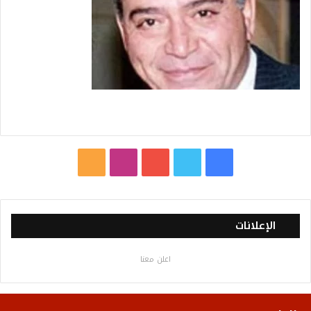
ف
ت
ي
ا
م
ي
و
و
ن
ل
س
ي
ت
س
خ
الإعلانات
ب
ت
ي
ت
ص
اعلن معنا
و
ر
و
ق
ا
ك
ب
ر
ل