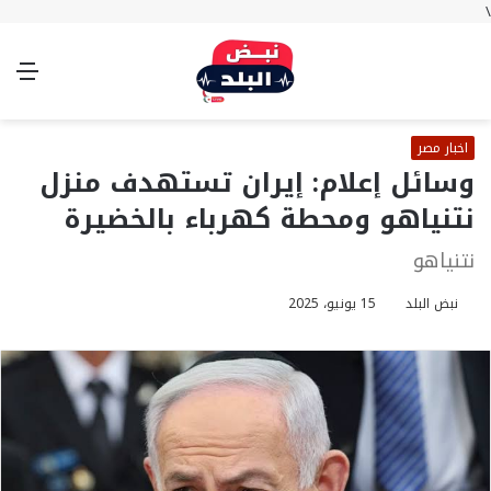
\
بحث
تسجيل
الوضع
الق
عن
الدخول
المظلم
اخبار مصر
وسائل إعلام: إيران تستهدف منزل
نتنياهو ومحطة كهرباء بالخضيرة
نتنياهو
نبض البلد
15 يونيو، 2025