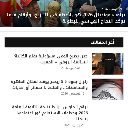
م
و
29 يونيو، 2026
ترامب: مونديال 2026 هو الأعظم في التاريخ.. وأرقام فيفا
ن
تؤكد النجاح القياسي للبطولة
د
ي
ا
ل
أخر المقالات
2
0
حين يصبح الوعي مسؤولية بقلم الكاتبة:
2
السالمة الروفي – المغرب
6
8 أغسطس، 2026
ه
و
ا
زلزال بقوة 5.5 ريختر يوقظ سكان القاهرة
ل
والمحافظات.. والفلك: لا خسائر أو إصابات
أ
3 أغسطس، 2026
ع
ظ
برقم الجلوس.. رابط نتيجة الثانوية العامة
م
2026 وخطوات الاستعلام فور اعتمادها
ف
رسميًا
ي
28 يوليو، 2026