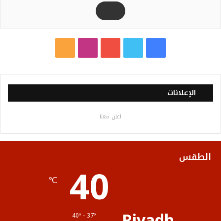
ف
ت
ي
ا
م
ي
و
و
ن
ل
س
ي
ت
س
خ
الإعلانات
ب
ت
ي
ت
ص
اعلن معنا
و
ر
و
ق
ا
ك
ب
ر
ل
الطقس
40
ا
م
℃
م
و
ق
Riyadh
40º - 37º