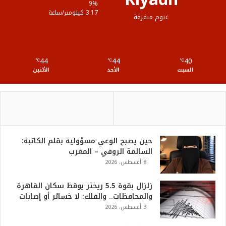
ع
9%
3.17 كيلومتر/ساعة
غيوم متفرقة
R
S
44
44
40
℃
S
℃
℃
السبت
الأحد
الأثنين
حين يصبح الوعي مسؤولية بقلم الكاتبة:
السالمة الروفي – المغرب
8 أغسطس، 2026
زلزال بقوة 5.5 ريختر يوقظ سكان القاهرة
والمحافظات.. والفلك: لا خسائر أو إصابات
3 أغسطس، 2026