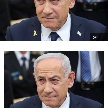
نتنياهو