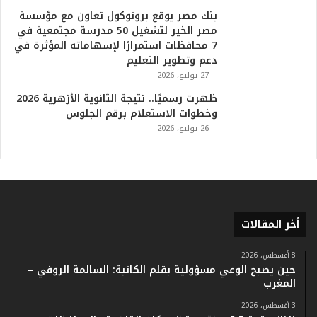
ا
بنك مصر يوقع بروتوكول تعاون مع مؤسسة
ل
مصر الخير لتشغيل 50 مدرسة مجتمعية في
ت
7 محافظات استمرارًا لإسهاماته المؤثرة في
ا
دعم وتطوير التعليم
ر
27 يوليو، 2026
ي
خ
ظهرت رسميًا.. نتيجة الثانوية الأزهرية 2026
.
وخطوات الاستعلام برقم الجلوس
.
26 يوليو، 2026
و
أ
ر
ق
ا
م
أخر المقالات
ف
ي
ف
8 أغسطس، 2026
حين يصبح الوعي مسؤولية بقلم الكاتبة: السالمة الروفي –
ا
المغرب
ت
ؤ
3 أغسطس، 2026
ك