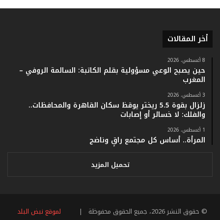
ق
ا
م
أخر المقالات
ف
ي
ف
8 أغسطس، 2026
حين يصبح الوعي مسؤولية بقلم الكاتبة: السالمة الروفي –
ا
المغرب
ت
ؤ
3 أغسطس، 2026
ك
زلزال بقوة 5.5 ريختر يوقظ سكان القاهرة والمحافظات..
د
والفلك: لا خسائر أو إصابات
ا
1 أغسطس، 2026
ل
المرأة.. أساس كل مجتمع راقٍ وناضج
ن
ج
ا
تحميل المزيد
ح
ا
ل
ق
© حقوق النشر 2026، جميع الحقوق محفوظة |
لموقع نبض البلد
ي