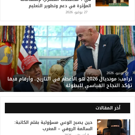
المؤثرة في دعم وتطوير التعليم
27 يوليو، 2026
ت
ر
ا
م
ب
:
م
و
29 يونيو، 2026
ترامب: مونديال 2026 هو الأعظم في التاريخ.. وأرقام فيفا
ن
تؤكد النجاح القياسي للبطولة
د
ي
ا
ل
أخر المقالات
2
0
حين يصبح الوعي مسؤولية بقلم الكاتبة:
2
السالمة الروفي – المغرب
6