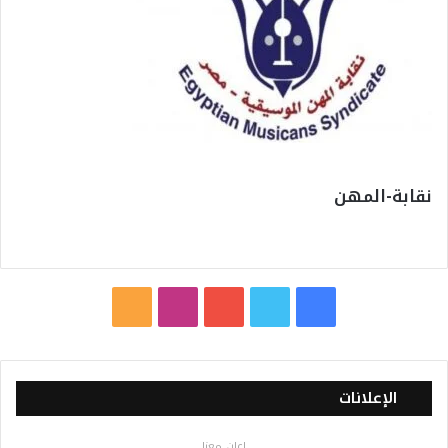
نقابة-المهن
ف
ت
ي
ا
م
ي
و
و
ن
ل
س
ي
ت
س
خ
الإعلانات
ب
ت
ي
ت
ص
اعلن معنا