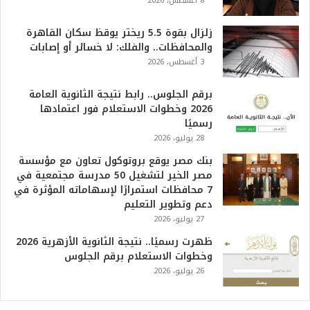
8 أغسطس، 2026
ه
و
ا
زلزال بقوة 5.5 ريختر يوقظ سكان القاهرة
ل
والمحافظات.. والفلك: لا خسائر أو إصابات
أ
3 أغسطس، 2026
ع
ظ
برقم الجلوس.. رابط نتيجة الثانوية العامة
م
2026 وخطوات الاستعلام فور اعتمادها
ف
رسميًا
ي
28 يوليو، 2026
ا
بنك مصر يوقع بروتوكول تعاون مع مؤسسة
ل
مصر الخير لتشغيل 50 مدرسة مجتمعية في
ت
7 محافظات استمرارًا لإسهاماته المؤثرة في
ا
دعم وتطوير التعليم
ر
27 يوليو، 2026
ي
خ
ظهرت رسميًا.. نتيجة الثانوية الأزهرية 2026
.
وخطوات الاستعلام برقم الجلوس
.
26 يوليو، 2026
و
أ
ر