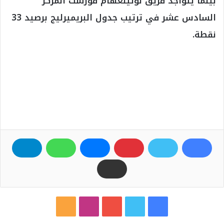
بينما يتواجد فريق نوتينغهام فورست المركز
السادس عشر في ترتيب جدول البريميرليج برصيد 33
نقطة.
ف
ت
ي
ا
م