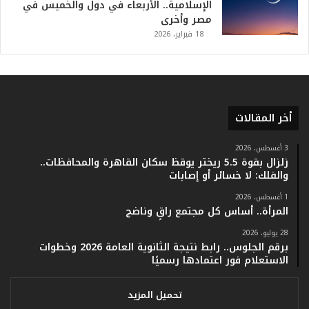
خ
الإسلامية.. الأربعاء في دول والخميس في
.
مصر وأخرى
.
18 فبراير، 2026
و
أ
ر
ق
ا
أخر المقالات
م
ف
ي
3 أغسطس، 2026
زلزال بقوة 5.5 ريختر يوقظ سكان القاهرة والمحافظات..
ف
والفلك: لا خسائر أو إصابات
ا
ت
1 أغسطس، 2026
ؤ
المرأة.. أساس كل مجتمع راقٍ وناضج
ك
28 يوليو، 2026
د
برقم الجلوس.. رابط نتيجة الثانوية العامة 2026 وخطوات
ا
الاستعلام فور اعتمادها رسميًا
ل
ن
ج
تحميل المزيد
ا