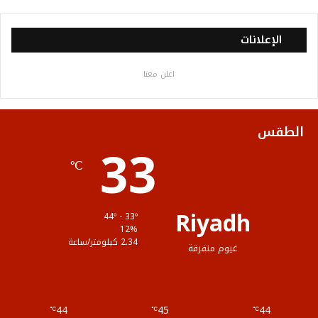
ي
و
و
ن
ل
س
ي
ت
س
خ
الإعلانات
ب
ت
ي
ت
ص
اعلن معنا
و
ر
و
ق
ا
ك
ب
ر
ل
الطقس
33
ا
م
℃
م
و
ق
Riyadh
44º - 33º
ع
12%
2.34 كيلومتر/ساعة
غيوم متفرقة
R
S
44
45
44
℃
S
℃
℃