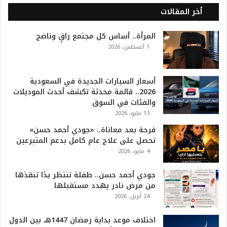
ل
أخر المقالات
2
0
المرأة.. أساس كل مجتمع راقٍ وناضج
2
1 أغسطس، 2026
6
ه
و
ا
أسعار السيارات الجديدة في السعودية
ل
2026.. قائمة محدثة تكشف أحدث الموديلات
أ
والفئات في السوق
ع
13 مايو، 2026
ظ
فرحة بعد معاناة.. «جودي أحمد حسن»
م
تحصل على علاج عام كامل بدعم المتبرعين
ف
4 مايو، 2026
ي
ا
جودي أحمد حسن.. طفلة تنتظر يدًا تنقذها
ل
من مرض نادر يهدد مستقبلها
ت
24 أبريل، 2026
ا
ر
ي
اختلاف موعد بداية رمضان 1447هـ بين الدول