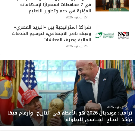
في 7 محافظات استمرارًا لإسهاماته
المؤثرة في دعم وتطوير التعليم
27 يوليو، 2026
شراكة استراتيجية بين «البريد المصري»
و«بنك ناصر الاجتماعي» لتوسيع الخدمات
المالية وصرف المعاشات
26 يوليو، 2026
ت
ر
ا
م
ب
:
م
و
29 يونيو، 2026
ترامب: مونديال 2026 هو الأعظم في التاريخ.. وأرقام فيفا
ن
تؤكد النجاح القياسي للبطولة
د
ي
ا