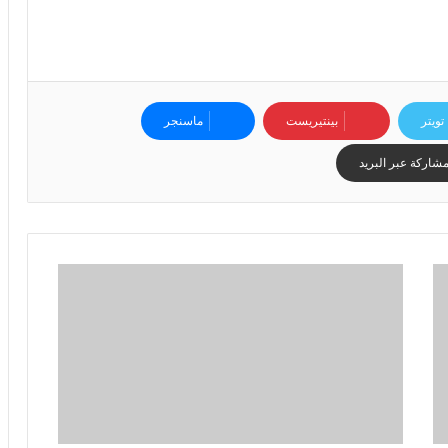
6
ه
و
ا
ل
أ
تويتر
بينتيريست
ماسنجر
ع
ظ
شاركة عبر البريد
م
ف
ي
ا
ل
ت
ا
ر
ي
خ
.
.
و