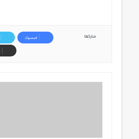
شاركها
فيسبوك
م