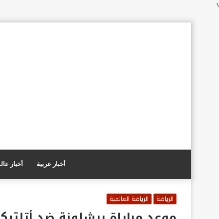
\
أخبار عربية
أخبار عال
الرياضة
الرياضة العالمية
موعد مباراة برشلونة ضد أتلتيك