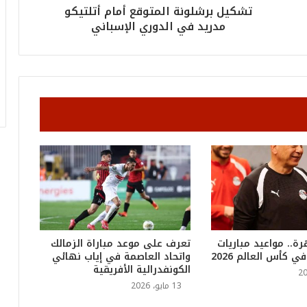
أ
تشكيل برشلونة المتوقع أمام أتلتيكو
ر
مدريد في الدوري الإسباني
ق
ا
م
ف
ي
ف
ا
ت
ؤ
ك
د
ا
ل
ن
ج
رة.. مواعيد مباريات
تعرف على موعد مباراة الزمالك
ا
 كأس العالم 2026
واتحاد العاصمة في إياب نهائي
ح
الكونفدرالية الأفريقية
ا
13 مايو، 2026
ل
ق