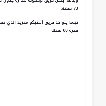
وبذلك, يحتل فريق برشلونة صدارة جدول تر
73 نقطة.
بينما يتواجد فريق أتلتيكو مدريد الذي حقق
قدره 60 نقطة.