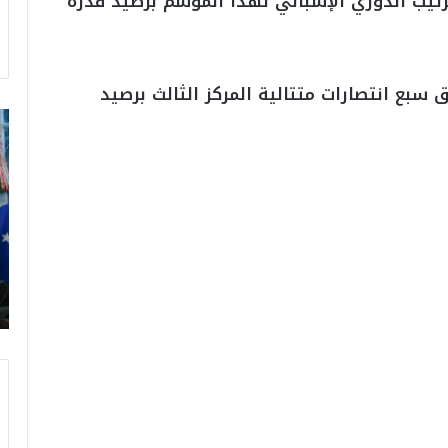
تيب الدوري الإسباني لهذا الموسم برصيد قدره
 سبع انتصارات متتالية المركز الثالث برصيد
ت
ر
ا
م
ب
:
م
و
ن
د
ي
ا
ل
2
0
2