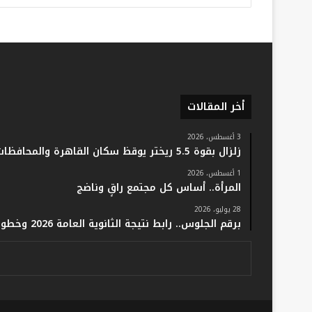
أخر المقالات
3 أغسطس، 2026
زلزال بقوة 5.5 ريختر يوقظ سكان القاهرة والمحافظات.. والفلك: لا خسائر أو إصابات
1 أغسطس، 2026
المرأة.. أساس كل مجتمع راقٍ وناضج
28 يوليو، 2026
برقم الجلوس.. رابط نتيجة الثانوية العامة 2026 وخطوات الاستعلام فور اعتمادها رسميًا