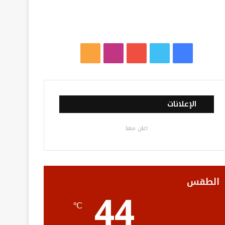
ف
ت
ي
ا
م
ي
و
و
ن
ل
س
ي
ت
س
خ
الإعلانات
ب
ت
ي
ت
ص
اعلن معنا
و
ر
و
ق
ا
ك
ب
ر
ل
ا
م
الطقس
44
م
و
℃
ق