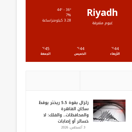
ع
Riyadh
44º - 36º
7%
R
3.28 كيلومتر/ساعة
غيوم متفرقة
S
S
45
44
44
℃
℃
℃
الأربعاء
الخميس
الجمعة
زلزال بقوة 5.5 ريختر يوقظ
سكان القاهرة
والمحافظات.. والفلك: لا
خسائر أو إصابات
3 أغسطس، 2026