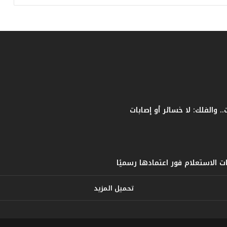
ي
ا
س
ي
ل
ل
ب
ط
و
ل
ة
تحميل المزيد