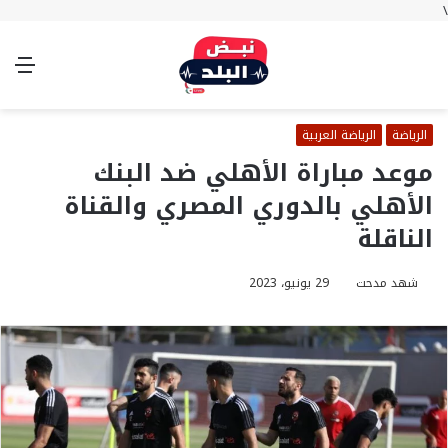
\
بحث
تسجيل
الوضع
الق
عن
الدخول
المظلم
الرياضة
الرياضة العربية
موعد مباراة الأهلي ضد البنك
الأهلي بالدوري المصري والقناة
الناقلة
شهد مدحت
29 يونيو، 2023