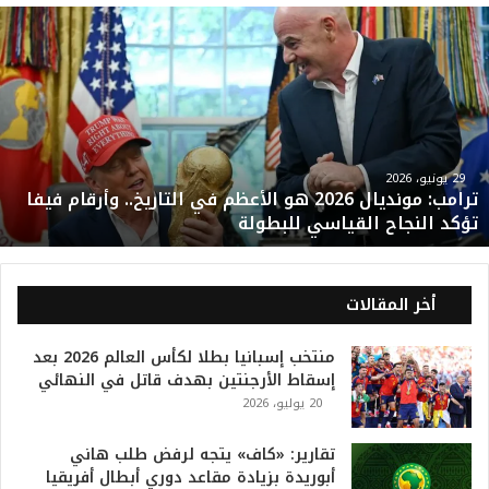
ت
ر
ا
م
ب
:
م
و
29 يونيو، 2026
ترامب: مونديال 2026 هو الأعظم في التاريخ.. وأرقام فيفا
ن
تؤكد النجاح القياسي للبطولة
د
ي
ا
ل
أخر المقالات
2
0
منتخب إسبانيا بطلا لكأس العالم 2026 بعد
2
إسقاط الأرجنتين بهدف قاتل في النهائي
6
20 يوليو، 2026
ه
و
ا
تقارير: «كاف» يتجه لرفض طلب هاني
ل
أبوريدة بزيادة مقاعد دوري أبطال أفريقيا