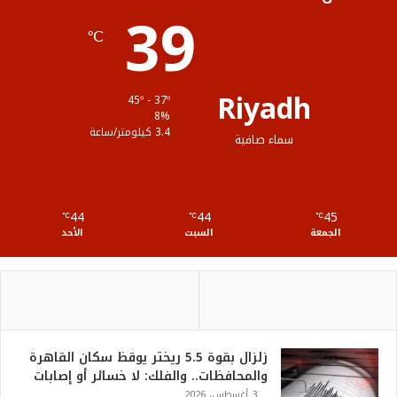
39
ا
م
℃
م
و
ق
Riyadh
45º - 37º
ع
8%
3.4 كيلومتر/ساعة
سماء صافية
R
S
44
44
45
℃
S
℃
℃
الجمعة
السبت
الأحد
زلزال بقوة 5.5 ريختر يوقظ سكان القاهرة
والمحافظات.. والفلك: لا خسائر أو إصابات
3 أغسطس، 2026