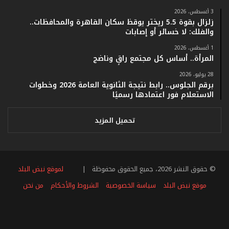
ف
ي
3 أغسطس، 2026
زلزال بقوة 5.5 ريختر يوقظ سكان القاهرة والمحافظات..
ف
والفلك: لا خسائر أو إصابات
ا
ت
1 أغسطس، 2026
ؤ
المرأة.. أساس كل مجتمع راقٍ وناضج
ك
28 يوليو، 2026
د
برقم الجلوس.. رابط نتيجة الثانوية العامة 2026 وخطوات
ا
الاستعلام فور اعتمادها رسميًا
ل
ن
ج
تحميل المزيد
ا
ح
ا
ل
© حقوق النشر 2026، جميع الحقوق محفوظة |
لموقع نبض البلد
ق
ي
موقع نبض البلد
سياسة الخصوصية
الشروط والأحكام
من نحن
ا
س
فيسبوك
تويتر
يوتيوب
انستقرام
ملخص
ي
ل