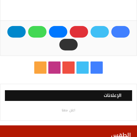
ف
ت
ي
ا
م
ي
و
و
ن
ل
س
ي
ت
س
خ
الإعلانات
ب
ت
ي
ت
ص
اعلن معنا
و
ر
و
ق
ا
ك
ب
ر
ل
الطقس