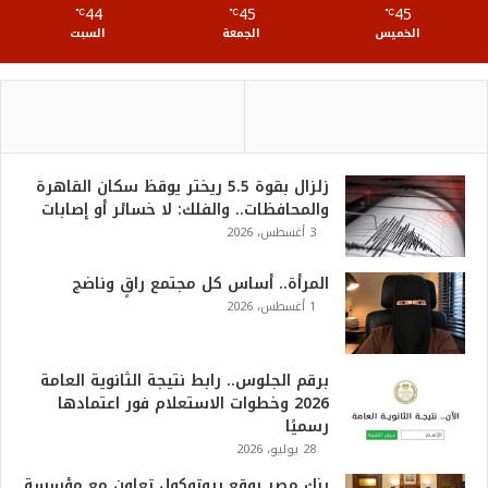
44
45
45
℃
S
℃
℃
الخميس
الجمعة
السبت
زلزال بقوة 5.5 ريختر يوقظ سكان القاهرة
والمحافظات.. والفلك: لا خسائر أو إصابات
3 أغسطس، 2026
المرأة.. أساس كل مجتمع راقٍ وناضج
1 أغسطس، 2026
برقم الجلوس.. رابط نتيجة الثانوية العامة
2026 وخطوات الاستعلام فور اعتمادها
رسميًا
28 يوليو، 2026
بنك مصر يوقع بروتوكول تعاون مع مؤسسة