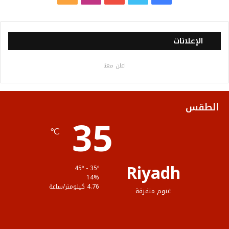
ي
و
و
ن
ل
س
ي
ت
س
خ
الإعلانات
ب
ت
ي
ت
ص
اعلن معنا
و
ر
و
ق
ا
ك
ب
ر
ل
الطقس
35
ا
م
℃
م
و
ق
Riyadh
45º - 35º
ع
14%
4.76 كيلومتر/ساعة
غيوم متفرقة
R
S