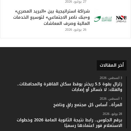
27 يوليو، 2026
ي
خ
شراكة استراتيجية بين «البريد المصري»
.
و«بنك ناصر الاجتماعي» لتوسيع الخدمات
.
المالية وصرف المعاشات
و
26 يوليو، 2026
أ
ر
ق
ا
م
ف
أخر المقالات
ي
ف
3 أغسطس، 2026
ا
زلزال بقوة 5.5 ريختر يوقظ سكان القاهرة والمحافظات..
ت
والفلك: لا خسائر أو إصابات
ؤ
1 أغسطس، 2026
ك
المرأة.. أساس كل مجتمع راقٍ وناضج
د
ا
28 يوليو، 2026
ل
برقم الجلوس.. رابط نتيجة الثانوية العامة 2026 وخطوات
ن
الاستعلام فور اعتمادها رسميًا