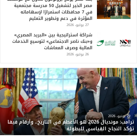
مصر الخير لتشغيل 50 مدرسة مجتمعية
في 7 محافظات استمرارًا لإسهاماته
المؤثرة في دعم وتطوير التعليم
27 يوليو، 2026
شراكة استراتيجية بين «البريد المصري»
و«بنك ناصر الاجتماعي» لتوسيع الخدمات
المالية وصرف المعاشات
26 يوليو، 2026
ت
ر
ا
م
ب
:
م
و
29 يونيو، 2026
ترامب: مونديال 2026 هو الأعظم في التاريخ.. وأرقام فيفا
ن
تؤكد النجاح القياسي للبطولة
د
ي