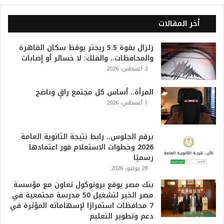
ا
ل
أخر المقالات
2
0
زلزال بقوة 5.5 ريختر يوقظ سكان القاهرة
2
والمحافظات.. والفلك: لا خسائر أو إصابات
6
3 أغسطس، 2026
ه
و
ا
المرأة.. أساس كل مجتمع راقٍ وناضج
ل
1 أغسطس، 2026
أ
ع
ظ
برقم الجلوس.. رابط نتيجة الثانوية العامة
م
2026 وخطوات الاستعلام فور اعتمادها
ف
رسميًا
ي
28 يوليو، 2026
ا
بنك مصر يوقع بروتوكول تعاون مع مؤسسة
ل
مصر الخير لتشغيل 50 مدرسة مجتمعية في
ت
7 محافظات استمرارًا لإسهاماته المؤثرة في
ا
دعم وتطوير التعليم
ر