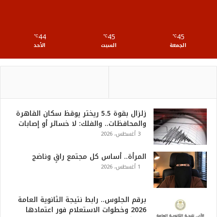
R
S
44
45
45
℃
S
℃
℃
الجمعة
السبت
الأحد
زلزال بقوة 5.5 ريختر يوقظ سكان القاهرة
والمحافظات.. والفلك: لا خسائر أو إصابات
3 أغسطس، 2026
المرأة.. أساس كل مجتمع راقٍ وناضج
1 أغسطس، 2026
برقم الجلوس.. رابط نتيجة الثانوية العامة
2026 وخطوات الاستعلام فور اعتمادها