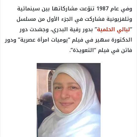
وفي عام 1987 تنوّعت مشاركاتها بين سينمائية
وتلفزيونية فشاركت في الجزء الأول من مسلسل
“
ليالي الحلمية
” بدور رقية البدري، وجسّدت دور
الدكتورة سهير في فيلم “يوميات امرأة عصرية” ودور
فاتن في فيلم “التعويذة”.