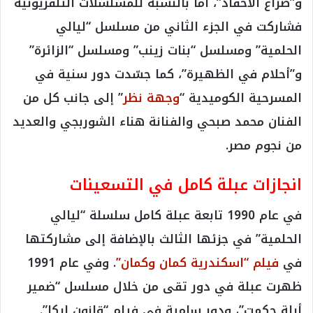
و”صراع الأحفاد”، أمّا بالنسبة للمسلسلات التلفزيونية
فشاركت في الجزء الثاني من مسلسل “ليالي
الحلمية” ومسلسل “بنات زينب” ومسلسل “الزائرة”
و”أحلام في الظهيرة”، كما جسّدت دور سنية في
المسرحية الكوميدية “
وجهة نظر
” إلى جانب كل من
الفنان محمد صبحي والفنانة هناء الشوربجي والعديد
من نجوم مصر.
انجازات عبلة كامل في التسعينات
في عام 1990 تابعة عبلة كامل سلسلة “ليالي
الحلمية” في جزئها الثالث بالإضافة إلى مشاركتها
في
فيلم “اسكندرية كمان وكمان”
. وفي عام 1991
ظهرت عبلة في دور تقى من خلال مسلسل “ضمير
أبلة حكمت”، ودور سامية في فيلم “قانون إيكا”.