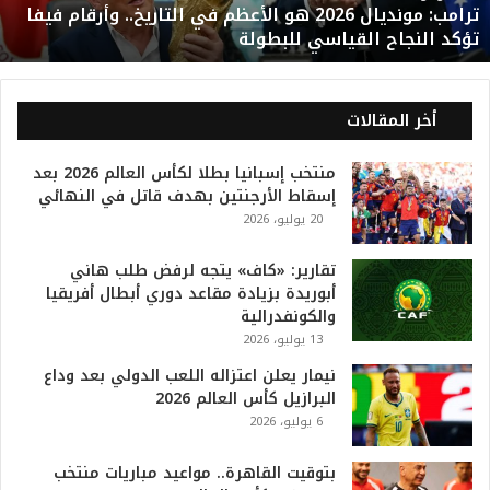
ترامب: مونديال 2026 هو الأعظم في التاريخ.. وأرقام فيفا
ن
تؤكد النجاح القياسي للبطولة
د
ي
ا
ل
أخر المقالات
2
0
منتخب إسبانيا بطلا لكأس العالم 2026 بعد
2
إسقاط الأرجنتين بهدف قاتل في النهائي
6
20 يوليو، 2026
ه
و
ا
تقارير: «كاف» يتجه لرفض طلب هاني
ل
أبوريدة بزيادة مقاعد دوري أبطال أفريقيا
أ
والكونفدرالية
ع
13 يوليو، 2026
ظ
نيمار يعلن اعتزاله اللعب الدولي بعد وداع
م
البرازيل كأس العالم 2026
ف
6 يوليو، 2026
ي
ا
بتوقيت القاهرة.. مواعيد مباريات منتخب
ل