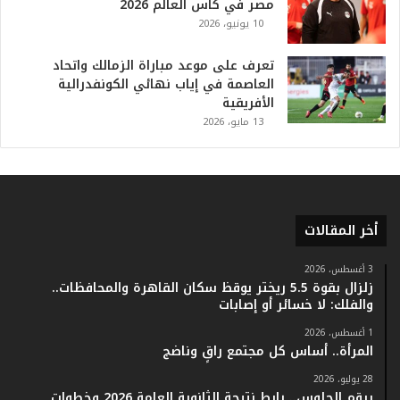
مصر في كأس العالم 2026
ت
10 يونيو، 2026
ا
ر
ي
تعرف على موعد مباراة الزمالك واتحاد
خ
العاصمة في إياب نهائي الكونفدرالية
.
الأفريقية
.
13 مايو، 2026
و
أ
ر
ق
ا
أخر المقالات
م
ف
ي
3 أغسطس، 2026
زلزال بقوة 5.5 ريختر يوقظ سكان القاهرة والمحافظات..
ف
والفلك: لا خسائر أو إصابات
ا
ت
1 أغسطس، 2026
ؤ
المرأة.. أساس كل مجتمع راقٍ وناضج
ك
28 يوليو، 2026
د
برقم الجلوس.. رابط نتيجة الثانوية العامة 2026 وخطوات