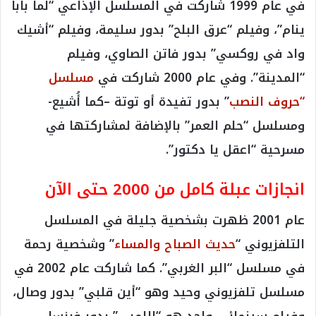
في عام 1999 شاركت في المسلسل الإذاعي “لما بابا
ينام”، وفيلم “عرق البلح” بدور سليمة، وفيلم “أشيك
واد في روكسي” بدور فاتن الصاوي، وفيلم
“المدينة”. وفي عام 2000 شاركت في
مسلسل
“حروف النصب
” بدور تفيدة أو توتة –كما أُشيع-
ومسلسل “حلم العمر” بالإضافة لمشاركتها في
مسرحية “اعقل يا دكتور”.
انجازات عبلة كامل من 2000 حتى الآن
عام 2001 ظهرت بشخصية جليلة في المسلسل
التلفزيوني “
حديث الصباح والمساء
” وشخصية رحمة
في مسلسل “البر الغربي”. كما شاركت عام 2002 في
مسلسل تلفزيوني وحيد وهو “أين قلبي” بدور وصال،
وفيلم سينمائي واحد هو “اللمبي” بدور فرنسا.