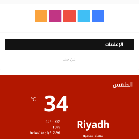
ف
ت
ي
ا
م
ي
و
و
ن
ل
س
ي
ت
س
خ
الإعلانات
ب
ت
ي
ت
ص
اعلن معنا
و
ر
و
ق
ا
ك
ب
ر
ل
الطقس
34
ا
م
℃
م
و
ق
Riyadh
45º - 33º
ع
10%
2.96 كيلومتر/ساعة
سماء صافية