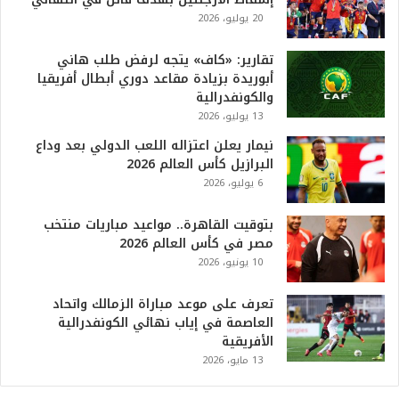
6
20 يوليو، 2026
ه
و
ا
تقارير: «كاف» يتجه لرفض طلب هاني
ل
أبوريدة بزيادة مقاعد دوري أبطال أفريقيا
أ
والكونفدرالية
ع
13 يوليو، 2026
ظ
نيمار يعلن اعتزاله اللعب الدولي بعد وداع
م
البرازيل كأس العالم 2026
ف
6 يوليو، 2026
ي
ا
بتوقيت القاهرة.. مواعيد مباريات منتخب
ل
مصر في كأس العالم 2026
ت
10 يونيو، 2026
ا
ر
ي
تعرف على موعد مباراة الزمالك واتحاد
خ
العاصمة في إياب نهائي الكونفدرالية
.
الأفريقية
.
13 مايو، 2026
و
أ