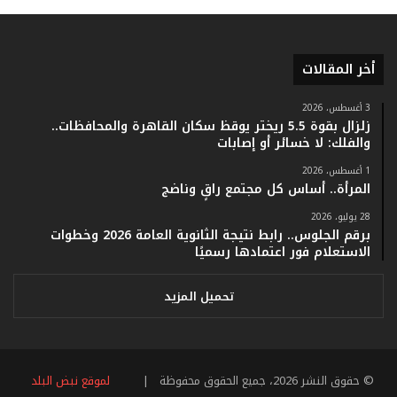
ر
ق
ا
أخر المقالات
م
ف
ي
3 أغسطس، 2026
زلزال بقوة 5.5 ريختر يوقظ سكان القاهرة والمحافظات..
ف
والفلك: لا خسائر أو إصابات
ا
ت
1 أغسطس، 2026
ؤ
المرأة.. أساس كل مجتمع راقٍ وناضج
ك
28 يوليو، 2026
د
برقم الجلوس.. رابط نتيجة الثانوية العامة 2026 وخطوات
ا
الاستعلام فور اعتمادها رسميًا
ل
ن
ج
تحميل المزيد
ا
ح
ا
ل
© حقوق النشر 2026، جميع الحقوق محفوظة |
لموقع نبض البلد
ق