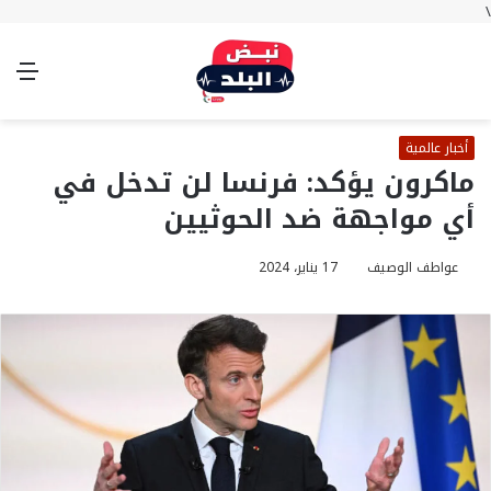
\
بحث
تسجيل
الوضع
الق
عن
الدخول
المظلم
أخبار عالمية
ماكرون يؤكد: فرنسا لن تدخل في
أي مواجهة ضد الحوثيين
عواطف الوصيف
17 يناير، 2024