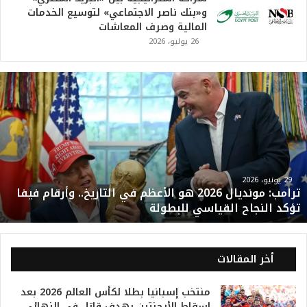
و«بنك ناصر الاجتماعي» لتوسيع الخدمات
المالية وصرف المعاشات
26 يوليو، 2026
ت
ر
ا
م
ب
:
م
و
29 يونيو، 2026
ترامب: مونديال 2026 هو الأعظم في التاريخ.. وأرقام فيفا
ن
تؤكد النجاح القياسي للبطولة
د
ي
ا
ل
أخر المقالات
2
0
منتخب إسبانيا بطلا لكأس العالم 2026 بعد
2
إسقاط الأرجنتين بهدف قاتل في النهائي