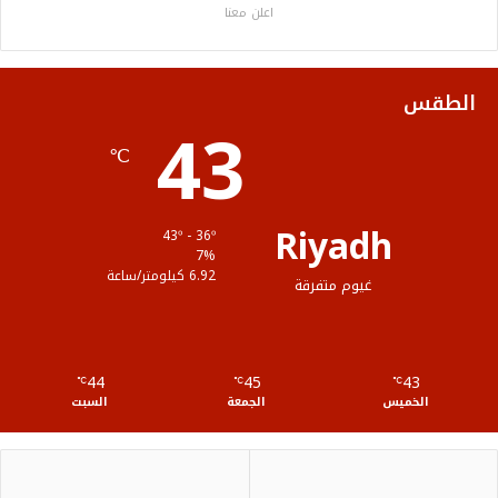
اعلن معنا
و
ر
و
ق
ا
ك
ب
ر
ل
الطقس
43
ا
م
℃
م
و
ق
Riyadh
43º - 36º
ع
7%
6.92 كيلومتر/ساعة
غيوم متفرقة
R
S
44
45
43
℃
S
℃
℃
الخميس
الجمعة
السبت