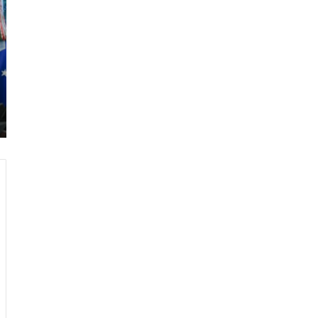
ر
ا
م
ب
:
م
و
ن
د
ي
ا
ل
2
0
2
6
ه
و
ا
ل
أ
ع