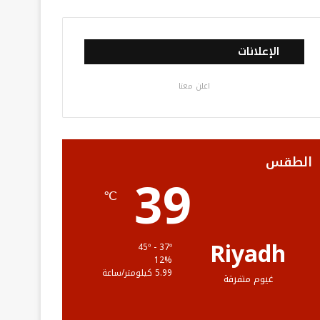
ي
و
و
ن
ل
س
ي
ت
س
خ
الإعلانات
ب
ت
ي
ت
ص
اعلن معنا
و
ر
و
ق
ا
ك
ب
ر
ل
ا
م
الطقس
39
م
و
℃
ق
ع
Riyadh
45º - 37º
12%
R
5.99 كيلومتر/ساعة
غيوم متفرقة
S