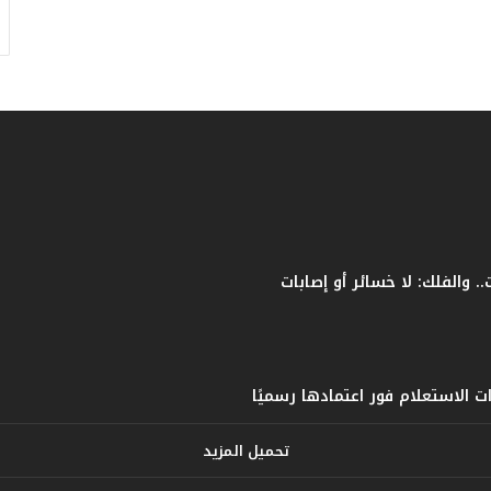
ف
ا
ت
ؤ
ك
د
ا
ل
ن
ج
ا
ح
ا
ل
ق
ي
ا
س
ي
تحميل المزيد
ل
ل