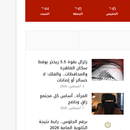
S
44
45
45
℃
℃
℃
الخميس
الجمعة
السبت
زلزال بقوة 5.5 ريختر يوقظ
سكان القاهرة
والمحافظات.. والفلك: لا
خسائر أو إصابات
3 أغسطس، 2026
المرأة.. أساس كل مجتمع
راقٍ وناضج
1 أغسطس، 2026
برقم الجلوس.. رابط نتيجة
الثانوية العامة 2026