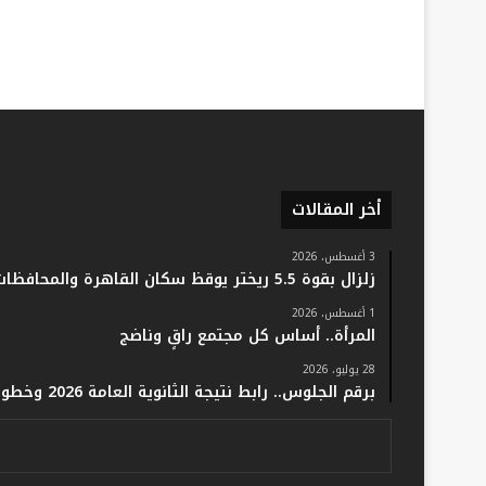
أخر المقالات
3 أغسطس، 2026
زلزال بقوة 5.5 ريختر يوقظ سكان القاهرة والمحافظات.. والفلك: لا خسائر أو إصابات
1 أغسطس، 2026
المرأة.. أساس كل مجتمع راقٍ وناضج
28 يوليو، 2026
برقم الجلوس.. رابط نتيجة الثانوية العامة 2026 وخطوات الاستعلام فور اعتمادها رسميًا