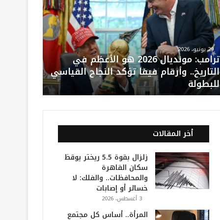
29 يونيو، 2026
ترامب: مونديال 2026 هو الأعظم في
التاريخ.. وأرقام فيفا تؤكد النجاح القياسي
للبطولة
أخر المقالات
زلزال بقوة 5.5 ريختر يوقظ
سكان القاهرة
والمحافظات.. والفلك: لا
خسائر أو إصابات
3 أغسطس، 2026
المرأة.. أساس كل مجتمع