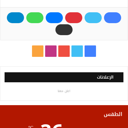
ف
ت
ي
ا
م
ي
و
و
ن
ل
س
ي
ت
س
خ
الإعلانات
ب
ت
ي
ت
ص
اعلن معنا
و
ر
و
ق
ا
ك
ب
ر
ل
الطقس
ا
م
℃