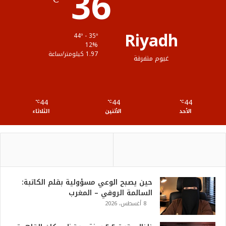
36
م
و
ق
Riyadh
44º - 35º
ع
12%
1.97 كيلومتر/ساعة
غيوم متفرقة
R
S
44
44
44
℃
S
℃
℃
الأحد
الأثنين
الثلاثاء
حين يصبح الوعي مسؤولية بقلم الكاتبة:
السالمة الروفي – المغرب
8 أغسطس، 2026