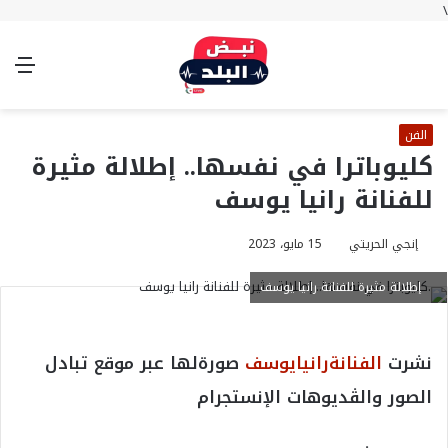
\
بحث
تسجيل
الوضع
الق
عن
الدخول
المظلم
الفن
كليوباترا في نفسها.. إطلالة مثيرة
للفنانة رانيا يوسف
إنجي الحريتي
15 مايو، 2023
إطلالة مثيرة للفنانة رانيا يوسف
نشرت
الفنانةرانيايوسف
صورةلها عبر موقع تبادل
الصور والڤديوهات الإنستجرام