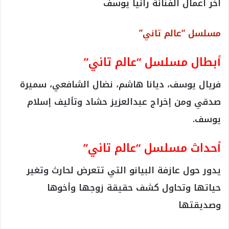
آخر أعمال الفنانة رانيا يوسف
مسلسل “عالم تاني”
أبطال مسلسل “عالم تاني”
فريال يوسف، ديانا هاشم، نضال الشافعي، سميرة
صدقي ومن إخراج عبدالعزيز حشاد وتأليف إسلام
يوسف.
أحداث مسلسل “عالم تاني”
يدور حول عازفة البيانو التي تتعرض لحارث وتغير
حياتها وتحاول كشف حقيقة زوجها وأخوها
وصديقتها