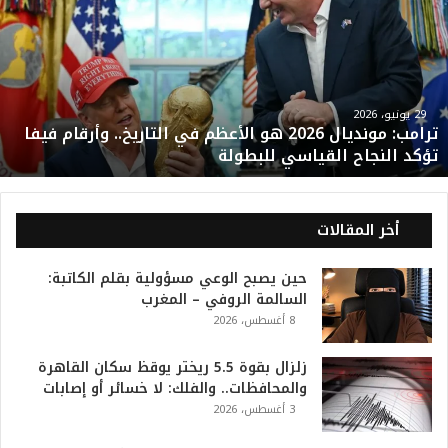
ا
م
ب
:
م
و
29 يونيو، 2026
ترامب: مونديال 2026 هو الأعظم في التاريخ.. وأرقام فيفا
ن
تؤكد النجاح القياسي للبطولة
د
ي
ا
ل
أخر المقالات
2
0
حين يصبح الوعي مسؤولية بقلم الكاتبة:
2
السالمة الروفي – المغرب
6
8 أغسطس، 2026
ه
و
ا
زلزال بقوة 5.5 ريختر يوقظ سكان القاهرة
ل
والمحافظات.. والفلك: لا خسائر أو إصابات
أ
3 أغسطس، 2026
ع