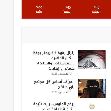
S
44
45
45
℃
℃
℃
الجمعة
السبت
الأحد
زلزال بقوة 5.5 ريختر يوقظ
سكان القاهرة
والمحافظات.. والفلك: لا
خسائر أو إصابات
3 أغسطس، 2026
المرأة.. أساس كل مجتمع
راقٍ وناضج
1 أغسطس، 2026
برقم الجلوس.. رابط نتيجة
الثانوية العامة 2026