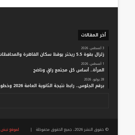
أخر المقالات
3 أغسطس، 2026
زلزال بقوة 5.5 ريختر يوقظ سكان القاهرة والمحافظات.. والفلك: لا خسائر أو إصابات
1 أغسطس، 2026
المرأة.. أساس كل مجتمع راقٍ وناضج
28 يوليو، 2026
برقم الجلوس.. رابط نتيجة الثانوية العامة 2026 وخطوات الاستعلام فور اعتمادها رسميًا
© حقوق النشر 2026، جميع الحقوق محفوظة |
لموقع نبض 