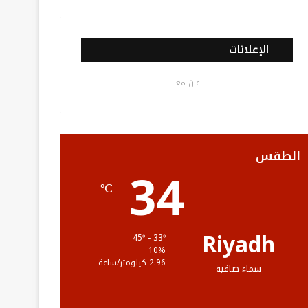
ي
و
و
ن
ل
س
ي
ت
س
خ
الإعلانات
ب
ت
ي
ت
ص
اعلن معنا
و
ر
و
ق
ا
ك
ب
ر
ل
ا
م
الطقس
34
م
و
℃
ق
ع
Riyadh
45º - 33º
10%
R
2.96 كيلومتر/ساعة
سماء صافية
S