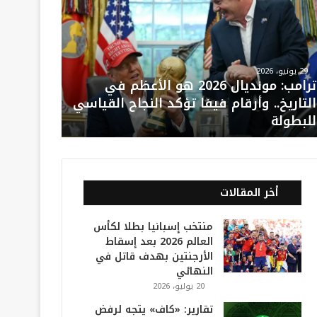
29 يونيو، 2026
ترامب: مونديال 2026 هو الأعظم في
التاريخ.. وأرقام فيفا تؤكد النجاح القياسي
للبطولة
أخر المقالات
منتخب إسبانيا بطلا لكأس
العالم 2026 بعد إسقاط
الأرجنتين بهدف قاتل في
النهائي
20 يوليو، 2026
تقارير: «كاف» يتجه لرفض