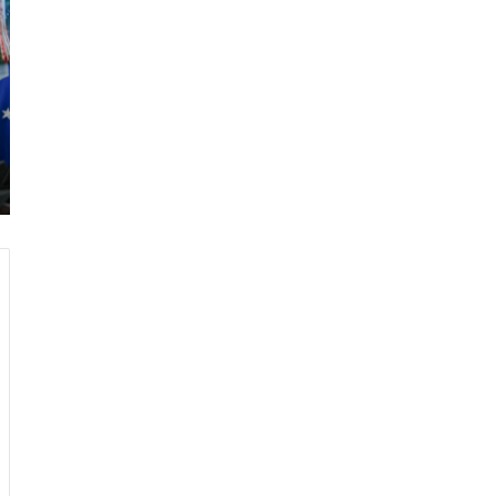
ر
ا
م
ب
:
م
و
ن
د
ي
ا
ل
2
0
2
6
ه
و
ا
ل
أ
ع