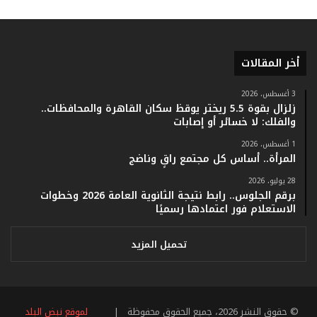
ر
ق
ا
م
ف
أخر المقالات
ي
ف
3 أغسطس، 2026
ا
زلزال بقوة 5.5 ريختر يوقظ سكان القاهرة والمحافظات..
ت
والفلك: لا خسائر أو إصابات
ؤ
1 أغسطس، 2026
ك
المرأة.. أساس كل مجتمع راقٍ وناضج
د
ا
28 يوليو، 2026
ل
برقم الجلوس.. رابط نتيجة الثانوية العامة 2026 وخطوات
ن
الاستعلام فور اعتمادها رسميًا
ج
ا
تحميل المزيد
ح
ا
ل
ق
© حقوق النشر 2026، جميع الحقوق محفوظة |
لموقع نبض البلد
ي