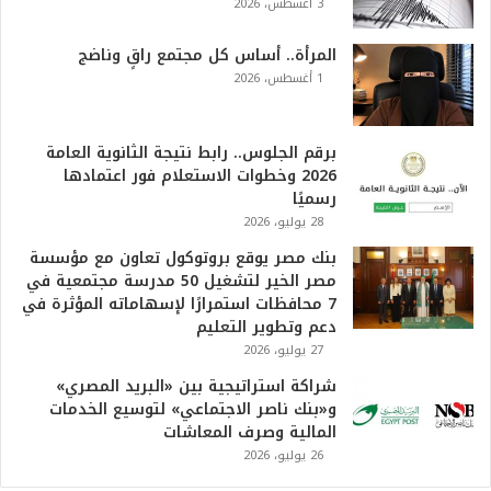
3 أغسطس، 2026
ه
و
ا
المرأة.. أساس كل مجتمع راقٍ وناضج
ل
1 أغسطس، 2026
أ
ع
ظ
برقم الجلوس.. رابط نتيجة الثانوية العامة
م
2026 وخطوات الاستعلام فور اعتمادها
ف
رسميًا
ي
28 يوليو، 2026
ا
بنك مصر يوقع بروتوكول تعاون مع مؤسسة
ل
مصر الخير لتشغيل 50 مدرسة مجتمعية في
ت
7 محافظات استمرارًا لإسهاماته المؤثرة في
ا
دعم وتطوير التعليم
ر
27 يوليو، 2026
ي
خ
شراكة استراتيجية بين «البريد المصري»
.
و«بنك ناصر الاجتماعي» لتوسيع الخدمات
.
المالية وصرف المعاشات
و
26 يوليو، 2026
أ