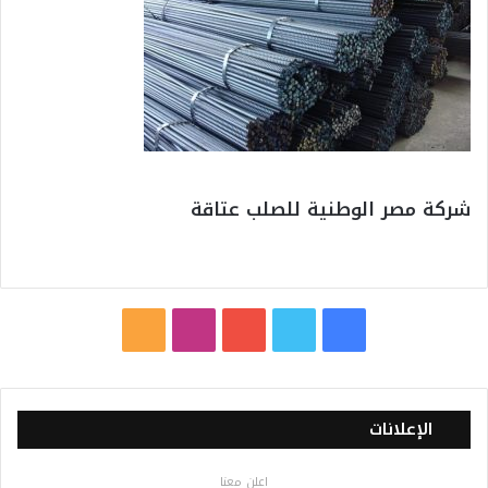
شركة مصر الوطنية للصلب عتاقة
ف
ت
ي
ا
م
ي
و
و
ن
ل
س
ي
ت
س
خ
الإعلانات
ب
ت
ي
ت
ص
اعلن معنا