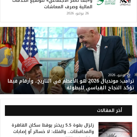
و«بنك ناصر الاجتماعي» لتوسيع الخدمات
المالية وصرف المعاشات
26 يوليو، 2026
ت
ر
ا
م
ب
:
م
و
29 يونيو، 2026
ترامب: مونديال 2026 هو الأعظم في التاريخ.. وأرقام فيفا
ن
تؤكد النجاح القياسي للبطولة
د
ي
ا
ل
أخر المقالات
2
0
زلزال بقوة 5.5 ريختر يوقظ سكان القاهرة
2
والمحافظات.. والفلك: لا خسائر أو إصابات
6