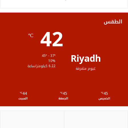
و
ر
و
ق
ا
ك
ب
ر
ل
الطقس
42
ا
م
℃
م
و
ق
Riyadh
45º - 37º
ع
10%
6.22 كيلومتر/ساعة
غيوم متفرقة
R
S
44
45
45
℃
S
℃
℃
الخميس
الجمعة
السبت