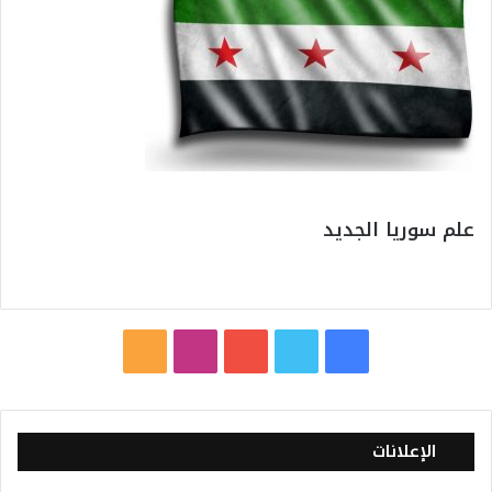
علم سوريا الجديد
ف
ت
ي
ا
م
ي
و
و
ن
ل
س
ي
ت
س
خ
الإعلانات
ب
ت
ي
ت
ص