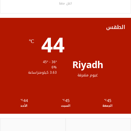
اعلن معنا
و
ر
و
ق
ا
ك
ب
ر
ل
الطقس
44
ا
م
℃
م
و
ق
Riyadh
45º - 36º
ع
6%
3.63 كيلومتر/ساعة
غيوم متفرقة
R
S
44
45
45
℃
S
℃
℃
الجمعة
السبت
الأحد