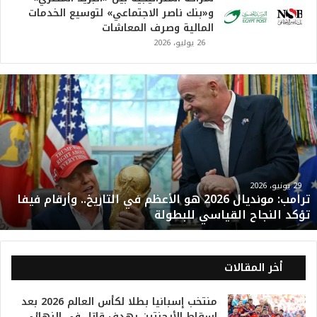
و«بنك ناصر الاجتماعي» لتوسيع الخدمات
المالية وصرف المعاشات
26 يوليو، 2026
ت
ر
ا
م
ب
:
م
و
29 يونيو، 2026
ترامب: مونديال 2026 هو الأعظم في التاريخ.. وأرقام فيفا
ن
تؤكد النجاح القياسي للبطولة
د
ي
ا
ل
أخر المقالات
2
0
منتخب إسبانيا بطلا لكأس العالم 2026 بعد
2
إسقاط الأرجنتين بهدف قاتل في النهائي