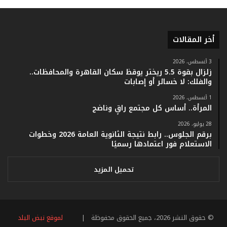
ر
ق
ا
أخر المقالات
م
ف
ي
3 أغسطس، 2026
زلزال بقوة 5.5 ريختر يوقظ سكان القاهرة والمحافظات..
ف
والفلك: لا خسائر أو إصابات
ا
ت
1 أغسطس، 2026
ؤ
المرأة.. أساس كل مجتمع راقٍ وناضج
ك
28 يوليو، 2026
د
برقم الجلوس.. رابط نتيجة الثانوية العامة 2026 وخطوات
ا
الاستعلام فور اعتمادها رسميًا
ل
ن
ج
تحميل المزيد
ا
ح
ا
ل
© حقوق النشر 2026، جميع الحقوق محفوظة |
لموقع نبض البلد
ق