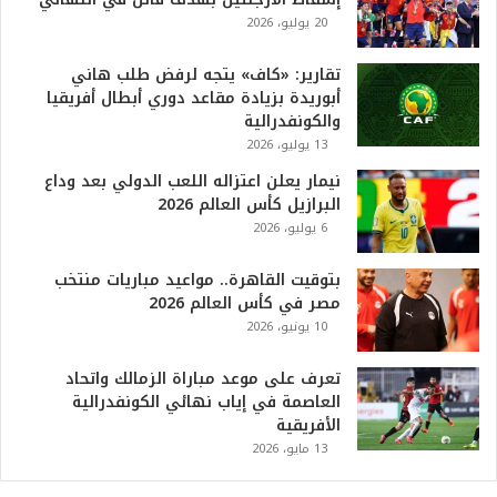
6
20 يوليو، 2026
ه
و
ا
تقارير: «كاف» يتجه لرفض طلب هاني
ل
أبوريدة بزيادة مقاعد دوري أبطال أفريقيا
أ
والكونفدرالية
ع
13 يوليو، 2026
ظ
نيمار يعلن اعتزاله اللعب الدولي بعد وداع
م
البرازيل كأس العالم 2026
ف
6 يوليو، 2026
ي
ا
بتوقيت القاهرة.. مواعيد مباريات منتخب
ل
مصر في كأس العالم 2026
ت
10 يونيو، 2026
ا
ر
ي
تعرف على موعد مباراة الزمالك واتحاد
خ
العاصمة في إياب نهائي الكونفدرالية
.
الأفريقية
.
13 مايو، 2026
و
أ