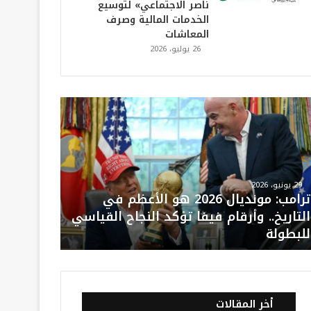
ناصر الاجتماعي» لتوسيع
الخدمات المالية وصرف
المعاشات
26 يوليو، 2026
29 يونيو، 2026
ترامب: مونديال 2026 هو الأعظم في
التاريخ.. وأرقام فيفا تؤكد النجاح القياسي
للبطولة
أخر المقالات