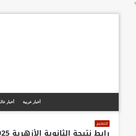
\
أخبار عربية
أخبار عال
التعليم
رابط نتيجة الثانوية الأزهرية 2025 عبر بوابة الأزهر الإلكترونية (فور اعتمادها رسميًا)