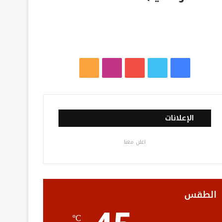
ف
ت
ي
ا
م
ي
و
و
ن
ل
س
ي
ت
س
خ
الإعلانات
ب
ت
ي
ت
ص
اعلن معنا
و
ر
و
ق
ا
ك
ب
ر
ل
ا
م
الطقس
م
و
℃