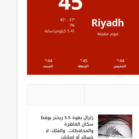
45
ق
ع
Riyadh
45º - 37º
7%
R
5.41 كيلومتر/ساعة
غيوم متفرقة
S
S
44
45
44
℃
℃
℃
الخميس
الجمعة
السبت
زلزال بقوة 5.5 ريختر يوقظ
سكان القاهرة
والمحافظات.. والفلك: لا
خسائر أو إصابات