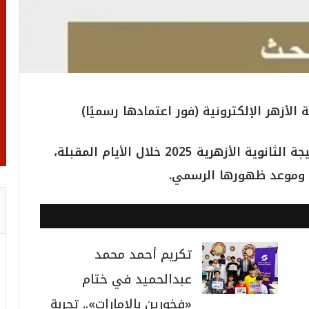
يترقب آلاف الطلاب وأولياء الأمور إعلان نتيجة الثانوية الأزهرية 2025 خلال الأيام المقبلة،
ة وموعد ظهورها الرسمي.
تكريم أحمد محمد
عبدالحميد في ختام
«فخورين بالإمارات».. تجربة