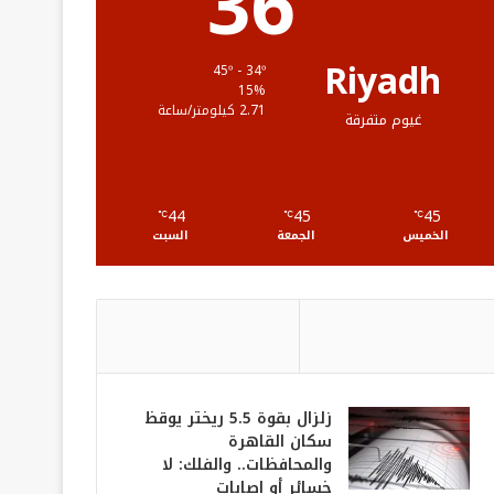
36
ق
ع
Riyadh
45º - 34º
15%
R
2.71 كيلومتر/ساعة
غيوم متفرقة
S
S
44
45
45
℃
℃
℃
الخميس
الجمعة
السبت
زلزال بقوة 5.5 ريختر يوقظ
سكان القاهرة
والمحافظات.. والفلك: لا
خسائر أو إصابات