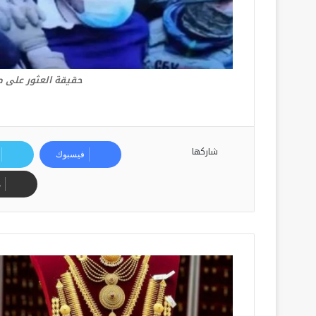
حقيقة العثور على 
شاركها
فيسبوك
م