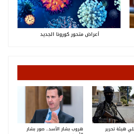
ل
ق
ي
ا
س
ي
أعراض متحور كورونا الجديد
ل
ل
ب
ط
و
ل
ة
لي هيئة تحرير
هروب بشار الأسد.. صور بشار