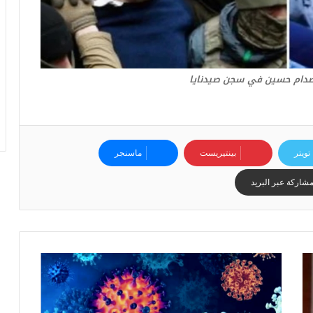
و
أ
ر
ق
ا
صدام حسين في سجن صيدنايا
م
ف
ي
ف
ا
ت
تويتر
بينتيريست
ماسنجر
ؤ
ك
شاركة عبر البريد
د
ا
ل
ن
ج
ا
ح
ا