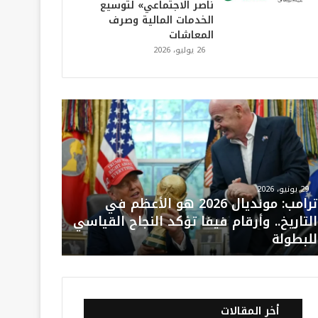
ناصر الاجتماعي» لتوسيع
الخدمات المالية وصرف
المعاشات
26 يوليو، 2026
29 يونيو، 2026
ترامب: مونديال 2026 هو الأعظم في
التاريخ.. وأرقام فيفا تؤكد النجاح القياسي
للبطولة
أخر المقالات