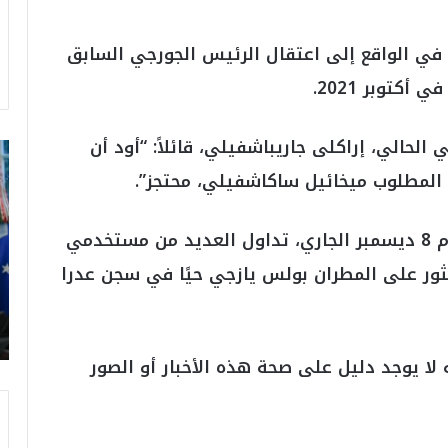
 في الواقع إلى اعتقال الرئيس الجورجي السابق
كتوبر 2021.
الحالي، إراكلى جاريباشفيلي، قائلاً: “أود أن
ت
ر
، المطلوب ميخائيل ساكاشفيلي، محتجز”.
ا
م
ب
وفي أعقاب سقوط النظام السوري فجر يوم 8 ديسمبر الجاري، تداول العديد من مستخدمي
:
ثور على المطران بولس يازجي حيًا في سجن عدرا
م
و
ن
د
ي
 لا يوجد دليل على صحة هذه الأخبار أو الصور
ا
ل
2
0