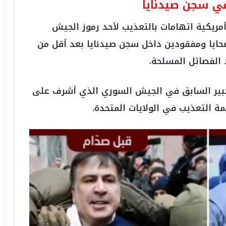
في سجن صيدنايا
2
6
يكية اتهامات بالتعذيب لأحد رموز الجيش
ه
و
حايا ومفقودين داخل سجن صيدنايا بعد أقل من
ا
لفصائل المسلحة.
ل
أ
ع
كبير السابق في الجيش السوري الذي أشرف على
ظ
م
 التعذيب في الولايات المتحدة.
ف
ي
ا
ل
ت
ا
ر
ي
خ
.
.