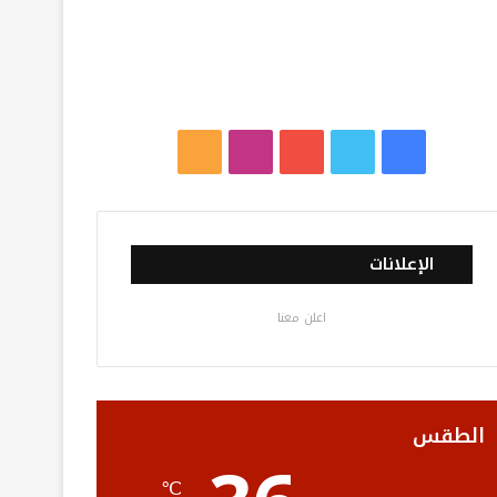
ف
ت
ي
ا
م
ي
و
و
ن
ل
س
ي
ت
س
خ
الإعلانات
ب
ت
ي
ت
ص
اعلن معنا
و
ر
و
ق
ا
ك
ب
ر
ل
ا
م
الطقس
م
و
℃