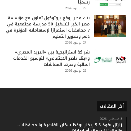
ف
رسميًا
ي
28 يوليو، 2026
ا
بنك مصر يوقع بروتوكول تعاون مع مؤسسة
ل
مصر الخير لتشغيل 50 مدرسة مجتمعية في
ت
7 محافظات استمرارًا لإسهاماته المؤثرة في
ا
دعم وتطوير التعليم
ر
27 يوليو، 2026
ي
خ
شراكة استراتيجية بين «البريد المصري»
.
و«بنك ناصر الاجتماعي» لتوسيع الخدمات
.
المالية وصرف المعاشات
و
26 يوليو، 2026
أ
ر
ق
ا
م
ف
أخر المقالات
ي
ف
3 أغسطس، 2026
ا
زلزال بقوة 5.5 ريختر يوقظ سكان القاهرة والمحافظات..
ت
والفلك: لا خسائر أو إصابات