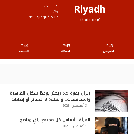
ق
Riyadh
45º - 37º
ع
7%
5.17 كيلومتر/ساعة
غيوم متفرقة
R
S
44
45
45
℃
S
℃
℃
الخميس
الجمعة
السبت
زلزال بقوة 5.5 ريختر يوقظ سكان القاهرة
والمحافظات.. والفلك: لا خسائر أو إصابات
3 أغسطس، 2026
المرأة.. أساس كل مجتمع راقٍ وناضج
1 أغسطس، 2026