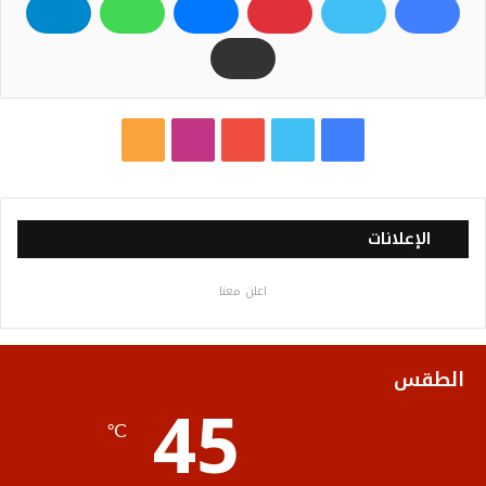
ف
ت
ي
ا
م
ي
و
و
ن
ل
س
ي
ت
س
خ
الإعلانات
ب
ت
ي
ت
ص
اعلن معنا
و
ر
و
ق
ا
ك
ب
ر
ل
الطقس
45
ا
م
℃
م
و