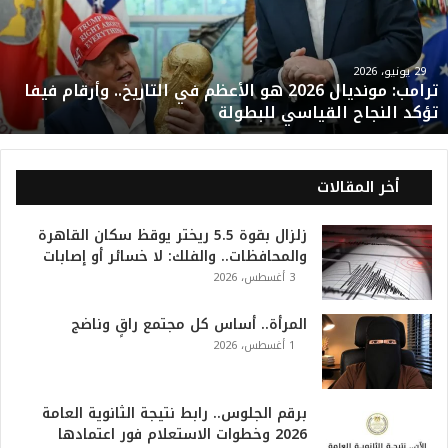
ب
:
م
و
29 يونيو، 2026
ترامب: مونديال 2026 هو الأعظم في التاريخ.. وأرقام فيفا
ن
تؤكد النجاح القياسي للبطولة
د
ي
ا
ل
أخر المقالات
2
0
زلزال بقوة 5.5 ريختر يوقظ سكان القاهرة
2
والمحافظات.. والفلك: لا خسائر أو إصابات
6
3 أغسطس، 2026
ه
و
ا
المرأة.. أساس كل مجتمع راقٍ وناضج
ل
1 أغسطس، 2026
أ
ع
ظ
برقم الجلوس.. رابط نتيجة الثانوية العامة
م
2026 وخطوات الاستعلام فور اعتمادها