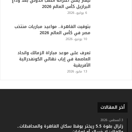
نيمار يعلن اعتزاله اللعب الدولي بعد وداع
م
البرازيل كأس العالم 2026
ف
6 يوليو، 2026
ي
ا
بتوقيت القاهرة.. مواعيد مباريات منتخب
ل
مصر في كأس العالم 2026
ت
10 يونيو، 2026
ا
ر
ي
تعرف على موعد مباراة الزمالك واتحاد
خ
العاصمة في إياب نهائي الكونفدرالية
.
الأفريقية
.
13 مايو، 2026
و
أ
ر
ق
ا
أخر المقالات
م
ف
ي
3 أغسطس، 2026
زلزال بقوة 5.5 ريختر يوقظ سكان القاهرة والمحافظات..
ف
والفلك: لا خسائر أو إصابات