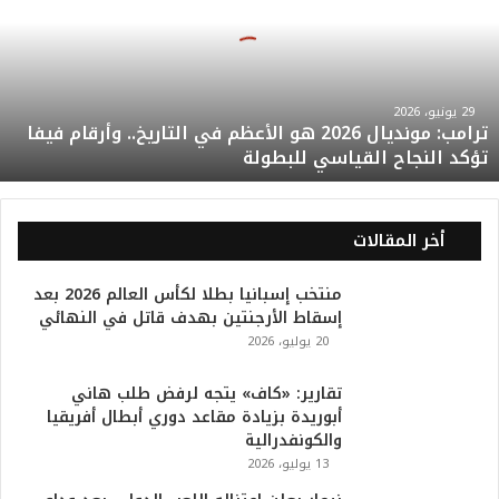
م
ب
:
م
و
29 يونيو، 2026
ترامب: مونديال 2026 هو الأعظم في التاريخ.. وأرقام فيفا
ن
تؤكد النجاح القياسي للبطولة
د
ي
ا
ل
أخر المقالات
2
0
منتخب إسبانيا بطلا لكأس العالم 2026 بعد
2
إسقاط الأرجنتين بهدف قاتل في النهائي
6
20 يوليو، 2026
ه
و
ا
تقارير: «كاف» يتجه لرفض طلب هاني
ل
أبوريدة بزيادة مقاعد دوري أبطال أفريقيا
أ
والكونفدرالية
ع
13 يوليو، 2026
ظ