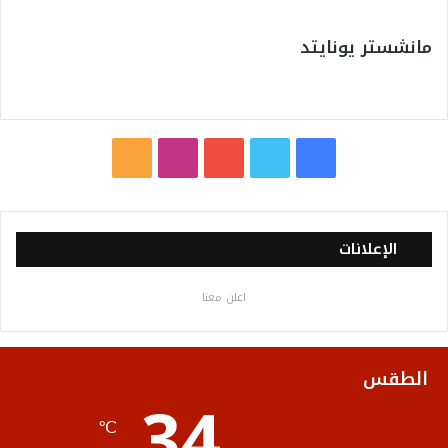
مانشستر يونايتد
ف
ت
ي
ا
م
ي
و
و
ن
ل
س
ي
ت
س
خ
الإعلانات
ب
ت
ي
ت
ص
اعلن معنا
و
ر
و
ق
ا
ك
ب
ر
ل
الطقس
34
ا
م
℃
م
و