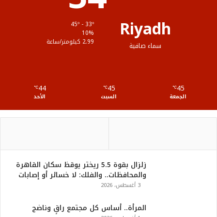
ق
Riyadh
45º - 33º
ع
10%
2.99 كيلومتر/ساعة
سماء صافية
R
S
44
45
45
℃
S
℃
℃
الجمعة
السبت
الأحد
زلزال بقوة 5.5 ريختر يوقظ سكان القاهرة
والمحافظات.. والفلك: لا خسائر أو إصابات
3 أغسطس، 2026
المرأة.. أساس كل مجتمع راقٍ وناضج