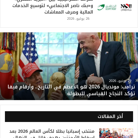
و«بنك ناصر الاجتماعي» لتوسيع الخدمات
المالية وصرف المعاشات
26 يوليو، 2026
ت
ر
ا
م
ب
:
م
و
29 يونيو، 2026
ترامب: مونديال 2026 هو الأعظم في التاريخ.. وأرقام فيفا
ن
تؤكد النجاح القياسي للبطولة
د
ي
ا
ل
أخر المقالات
2
0
منتخب إسبانيا بطلا لكأس العالم 2026 بعد
2
إسقاط الأرجنتين بهدف قاتل في النهائي