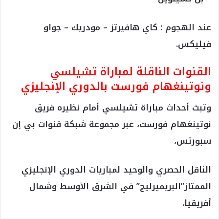
عند الهجوم : كاي هافيرتز – مودريك – جواو
فيليكس.
القنوات الناقلة لمباراة تشيلسي
ونوتينغهام فورست بالدوري الإنجليزي
وتبث أحداث مباراة تشيلسي أمام نظيره فريق
نوتينغهام فورست، عبر مجموعة شبكة قنوات بي إن
سبورتس،
الناقل الحصري والوحيد لمباريات الدوري الإنجليزي
الممتاز”البريميرليج” في الشرق الأوسط وشمال
أفريقيا.