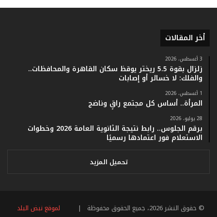
ر
ق
ا
أخر المقالات
م
ف
ي
3 أغسطس، 2026
زلزال بقوة 5.5 ريختر يوقظ سكان القاهرة والمحافظات..
ف
والفلك: لا خسائر أو إصابات
ا
ت
1 أغسطس، 2026
ؤ
المرأة.. أساس كل مجتمع راقٍ وناضج
ك
28 يوليو، 2026
د
برقم الجلوس.. رابط نتيجة الثانوية العامة 2026 وخطوات
ا
الاستعلام فور اعتمادها رسميًا
ل
ن
ج
تحميل المزيد
ا
ح
ا
ل
© حقوق النشر 2026، جميع الحقوق محفوظة |
لموقع نبض البلد
ق