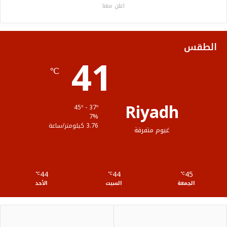
اعلن معنا
و
ر
و
ق
ا
ك
ب
ر
ل
الطقس
41
ا
م
℃
م
و
ق
Riyadh
45º - 37º
ع
7%
3.76 كيلومتر/ساعة
غيوم متفرقة
R
S
44
44
45
℃
S
℃
℃
الجمعة
السبت
الأحد