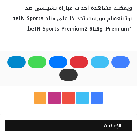
ويمكنك مشاهدة أحداث مباراة تشيلسي ضد
نوتينغهام فورست تحديدًا على قناة beIN Sports
Premium1, وقناة beIN Sports Premium2.
ف
ت
ي
ا
م
ي
و
و
ن
ل
س
ي
ت
س
خ
الإعلانات
ب
ت
ي
ت
ص