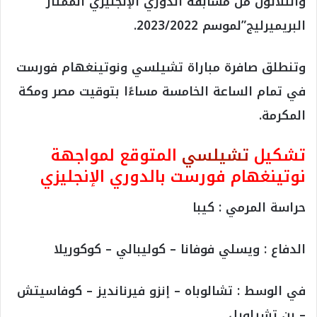
والثلاثون من مسابقة الدوري الإنجليزي الممتاز”
البريميرليج”لموسم 2023/2022.
وتنطلق صافرة مباراة تشيلسي ونوتينغهام فورست
في تمام الساعة الخامسة مساءًا بتوقيت مصر ومكة
المكرمة.
تشكيل
تشيلسي
المتوقع لمواجهة
نوتينغهام فورست بالدوري الإنجليزي
حراسة المرمي : كيبا
الدفاع : ويسلي فوفانا – كوليبالي – كوكوريلا
في الوسط : تشالوباه – إنزو فيرنانديز – كوفاسيتش
– بن تشيلويل