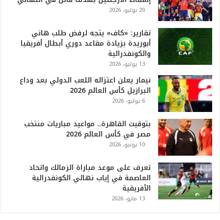
6
20 يوليو، 2026
ه
و
ا
تقارير: «كاف» يتجه لرفض طلب هاني
ل
أبوريدة بزيادة مقاعد دوري أبطال أفريقيا
أ
والكونفدرالية
ع
13 يوليو، 2026
ظ
نيمار يعلن اعتزاله اللعب الدولي بعد وداع
م
البرازيل كأس العالم 2026
ف
6 يوليو، 2026
ي
ا
بتوقيت القاهرة.. مواعيد مباريات منتخب
ل
مصر في كأس العالم 2026
ت
10 يونيو، 2026
ا
ر
ي
تعرف على موعد مباراة الزمالك واتحاد
خ
العاصمة في إياب نهائي الكونفدرالية
.
الأفريقية
.
13 مايو، 2026
و
أ