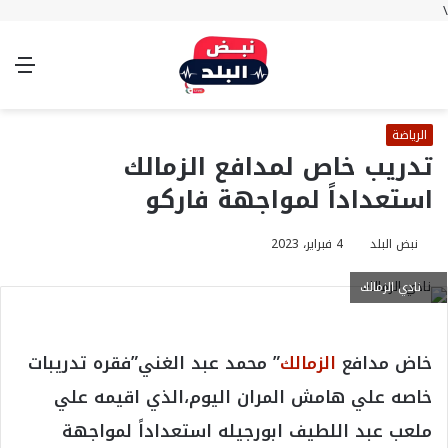
\
بحث
تسجيل
الوضع
الق
عن
الدخول
المظلم
الرياضة
تدريب خاص لمدافع الزمالك
استعداداً لمواجهة فاركو
نبض البلد
4 فبراير، 2023
نادي الزمالك
خاض مدافع
الزمالك
” محمد عبد الغني”فقره تدريبات
خاصه علي هامش المران اليوم،الذي اقيمه علي
ملعب عبد اللطيف ابورجيله استعداداً لمواجهة