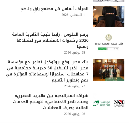
و
ا
المرأة.. أساس كل مجتمع راقٍ وناضج
ل
1 أغسطس، 2026
أ
ع
ظ
برقم الجلوس.. رابط نتيجة الثانوية العامة
م
2026 وخطوات الاستعلام فور اعتمادها
ف
رسميًا
ي
28 يوليو، 2026
ا
بنك مصر يوقع بروتوكول تعاون مع مؤسسة
ل
مصر الخير لتشغيل 50 مدرسة مجتمعية في
ت
7 محافظات استمرارًا لإسهاماته المؤثرة في
ا
دعم وتطوير التعليم
ر
27 يوليو، 2026
ي
خ
شراكة استراتيجية بين «البريد المصري»
.
و«بنك ناصر الاجتماعي» لتوسيع الخدمات
.
المالية وصرف المعاشات
و
26 يوليو، 2026
أ
ر