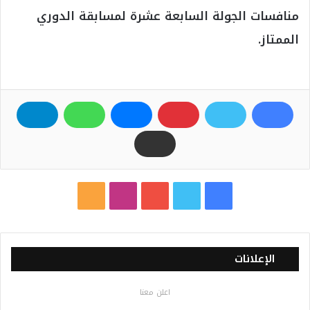
منافسات الجولة السابعة عشرة لمسابقة الدوري
الممتاز.
ف
ت
ي
ا
م
ي
و
و
ن
ل
س
ي
ت
س
خ
الإعلانات
ب
ت
ي
ت
ص
اعلن معنا
و
ر
و
ق
ا