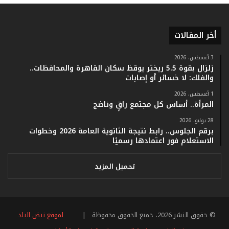
ق
ا
م
ف
أخر المقالات
ي
ف
3 أغسطس، 2026
ا
زلزال بقوة 5.5 ريختر يوقظ سكان القاهرة والمحافظات..
ت
والفلك: لا خسائر أو إصابات
ؤ
1 أغسطس، 2026
ك
المرأة.. أساس كل مجتمع راقٍ وناضج
د
ا
28 يوليو، 2026
ل
برقم الجلوس.. رابط نتيجة الثانوية العامة 2026 وخطوات
ن
الاستعلام فور اعتمادها رسميًا
ج
ا
تحميل المزيد
ح
ا
ل
ق
© حقوق النشر 2026، جميع الحقوق محفوظة |
لموقع نبض البلد
ي
ا