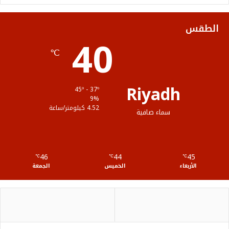
ك
ب
ر
ل
الطقس
40
ا
م
℃
م
و
ق
Riyadh
45º - 37º
ع
9%
4.52 كيلومتر/ساعة
سماء صافية
R
S
46
44
45
℃
S
℃
℃
الأربعاء
الخميس
الجمعة