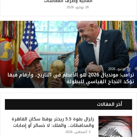
المالية وصرف المعاشات
26 يوليو، 2026
ت
ر
ا
م
ب
:
م
و
29 يونيو، 2026
ترامب: مونديال 2026 هو الأعظم في التاريخ.. وأرقام فيفا
ن
تؤكد النجاح القياسي للبطولة
د
ي
ا
ل
أخر المقالات
2
0
زلزال بقوة 5.5 ريختر يوقظ سكان القاهرة
2
والمحافظات.. والفلك: لا خسائر أو إصابات
6
3 أغسطس، 2026
ه