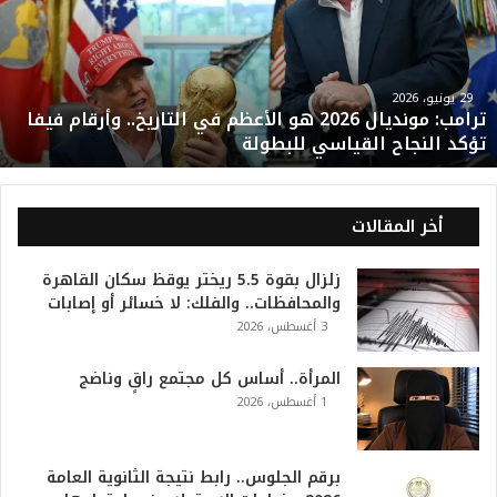
م
ب
:
م
و
29 يونيو، 2026
ترامب: مونديال 2026 هو الأعظم في التاريخ.. وأرقام فيفا
ن
تؤكد النجاح القياسي للبطولة
د
ي
ا
ل
أخر المقالات
2
0
زلزال بقوة 5.5 ريختر يوقظ سكان القاهرة
2
والمحافظات.. والفلك: لا خسائر أو إصابات
6
3 أغسطس، 2026
ه
و
ا
المرأة.. أساس كل مجتمع راقٍ وناضج
ل
1 أغسطس، 2026
أ
ع
ظ
برقم الجلوس.. رابط نتيجة الثانوية العامة
م