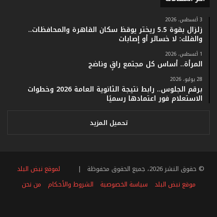
ت
ؤ
3 أغسطس، 2026
ك
زلزال بقوة 5.5 ريختر يوقظ سكان القاهرة والمحافظات..
د
والفلك: لا خسائر أو إصابات
ا
1 أغسطس، 2026
ل
المرأة.. أساس كل مجتمع راقٍ وناضج
ن
ج
28 يوليو، 2026
ا
برقم الجلوس.. رابط نتيجة الثانوية العامة 2026 وخطوات
ح
الاستعلام فور اعتمادها رسميًا
ا
ل
تحميل المزيد
ق
ي
ا
س
ي
© حقوق النشر 2026، جميع الحقوق محفوظة |
لموقع نبض البلد
ل
موقع نبض البلد
سياسة الخصوصية
الشروط والأحكام
من نحن
ل
ب
فيسبوك
تويتر
يوتيوب
انستقرام
ملخص
ط