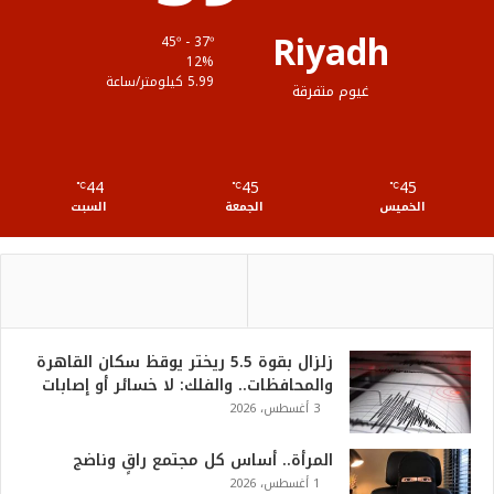
ق
Riyadh
45º - 37º
ع
12%
5.99 كيلومتر/ساعة
غيوم متفرقة
R
S
44
45
45
℃
S
℃
℃
الخميس
الجمعة
السبت
زلزال بقوة 5.5 ريختر يوقظ سكان القاهرة
والمحافظات.. والفلك: لا خسائر أو إصابات
3 أغسطس، 2026
المرأة.. أساس كل مجتمع راقٍ وناضج
1 أغسطس، 2026