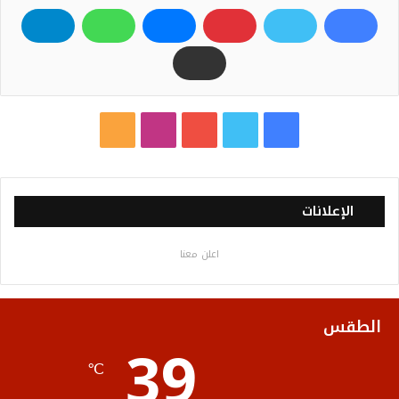
ف
ت
ي
ا
م
ي
و
و
ن
ل
س
ي
ت
س
خ
الإعلانات
ب
ت
ي
ت
ص
اعلن معنا
و
ر
و
ق
ا
ك
ب
ر
ل
الطقس
39
ا
م
℃
م
و