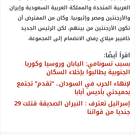
العربية المتحدة والمملكة العربية السعودية وإيران
والأرجنتين ومصر وإثيوبيا. وكان من المفترض أن
تكون الأرجنتين من بينهم، لكن الرئيس الجديد
خافيير ميلاي رفض الانضمام إلى المجموعة.
اقرأ أيضًا:
بسبب تسونامي: اليابان وروسيا وكوريا
الجنوبية يطالبوا بإخلاء السكان
لإنهاء الحرب في السودان.. “تقدم” تجتمع
بحميدتي بأديس أبابا
إسرائيل تعترف : النيران الصديقة قتلت 29
جنديا من قواتنا