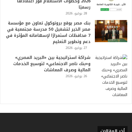
2026 وخطوات الاستعلام فور اعتمادها
ف
رسميًا
ي
28 يوليو، 2026
ا
بنك مصر يوقع بروتوكول تعاون مع مؤسسة
ل
مصر الخير لتشغيل 50 مدرسة مجتمعية في
ت
7 محافظات استمرارًا لإسهاماته المؤثرة في
ا
دعم وتطوير التعليم
ر
27 يوليو، 2026
ي
خ
شراكة استراتيجية بين «البريد المصري»
.
و«بنك ناصر الاجتماعي» لتوسيع الخدمات
.
المالية وصرف المعاشات
و
26 يوليو، 2026
أ
ر
ق
ا
م
ف
ي
ف
ا
أخر المقالات