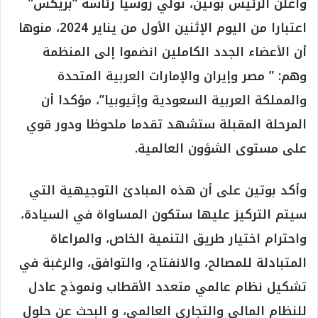
وأعلن الرئيس بوتين، تولي روسيا رئاسة “بريكس”
اعتبارا من اليوم الإثنين الأول من يناير 2024، منوها
أن الأعضاء الجدد الكاملين انضموا إلى المنظمة
وهم: ” مصر وإيران والإمارات العربية المتحدة
والمملكة العربية السعودية وإثيوبيا”، مؤكدا أن
المرحلة المقبلة ستشهد تقدما ملحوظا ودور قوي
على مستوى الشؤون العالمية.
وأكد بوتين على أن هذه المبادئ التوجيهية التي
سيتم التركيز عليها ستكون المساواة في السيادة،
واحترام اختيار طريق التنمية الخاص، والمراعاة
المتبادلة للمصالح، والانفتاح، والتوافق، والرغبة في
تشكيل نظام عالمي متعدد الأقطاب ونموذج عادل
للنظام المالي والتجاري العالمي، و البحث عن حلول