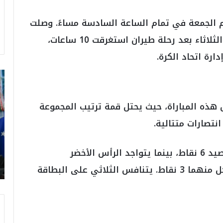
م الجمعة في تمام الساعة السادسة مساءً. وصلت
بعثة منتخب مصر إلى كاب فيردي فجر يوم الثلاثاء بعد رحلة طيران استغرقت 10 ساعات،
رة اتحاد الكرة.
ت
ر
ا
هذه المباراة، حيث يحتل قمة ترتيب المجموعة
م
ب
:
م
و
يأتي منتخب بوتسوانا في المركز الثاني برصيد 6 نقاط، بينما يتواجد الرأس الأخضر
ن
وموريتانيا في المركزين الثالث والرابع، ولكل منهما 3 نقاط. يتنافس الثلاثي على البطاقة
د
ي
ا
ل
2
0