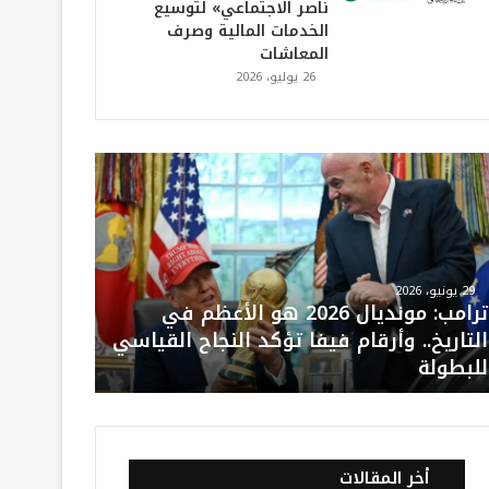
ناصر الاجتماعي» لتوسيع
الخدمات المالية وصرف
المعاشات
26 يوليو، 2026
29 يونيو، 2026
ترامب: مونديال 2026 هو الأعظم في
التاريخ.. وأرقام فيفا تؤكد النجاح القياسي
للبطولة
أخر المقالات