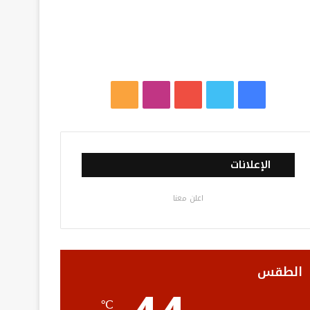
ف
ت
ي
ا
م
ي
و
و
ن
ل
س
ي
ت
س
خ
الإعلانات
ب
ت
ي
ت
ص
اعلن معنا
و
ر
و
ق
ا
ك
ب
ر
ل
ا
م
الطقس
م
و
℃