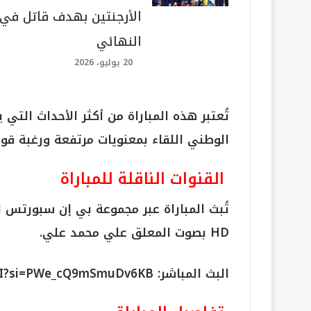
الأرجنتين بهدف قاتل في
النهائي
20 يوليو، 2026
تُعتبر هذه المباراة من أكثر الأحداث الت
الوطني اللقاء بمعنويات مرتفعة ورغبة قو
القنوات الناقلة للمباراة
HD بصوت المعلق علي محمد علي.
البث المباشر: https://www.youtube.com/live/uF9zgfmnO8I?si=PWe_cQ9mSmuDv6KB