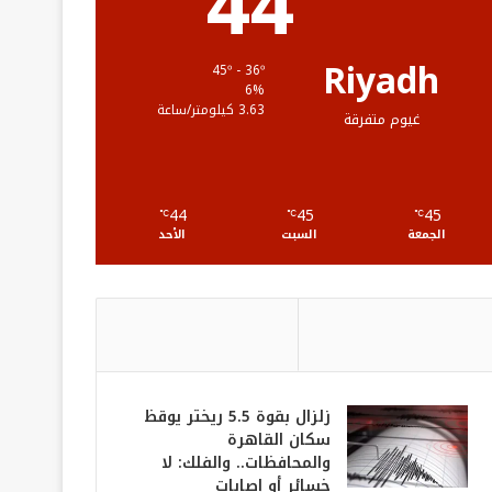
44
ق
ع
Riyadh
45º - 36º
6%
R
3.63 كيلومتر/ساعة
غيوم متفرقة
S
S
44
45
45
℃
℃
℃
الجمعة
السبت
الأحد
زلزال بقوة 5.5 ريختر يوقظ
سكان القاهرة
والمحافظات.. والفلك: لا
خسائر أو إصابات