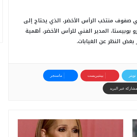
و
أ
ر
في صفوف منتخب الرأس الأخضر، الذي يحتاج إلى
ق
ا
رو بوبيستا، المدير الفني للرأس الأخضر، أهمية
م
بغض النظر عن الغيابات.
ف
ي
ف
ا
ت
ؤ
تويتر
بينتيريست
ماسنجر
ك
د
شاركة عبر البريد
ا
ل
ن
ج
ا
ح
ا