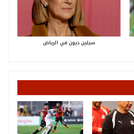
ل
ق
ي
ا
س
ي
ل
سيلين ديون في الرياض
ل
ب
ط
و
ل
ة