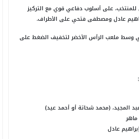
2
 للمنتخب، على أسلوب دفاعي قوي مع التركيز
6
براهيم عادل ومصطفى فتحي على الأطراف.
ه
و
ا
 وسط ملعب الرأس الأخضر لتخفيف الضغط على
ل
أ
ع
ظ
م
ف
ي
ا
ل
ت
ا
 المجيد، (محمد شحاتة أو أحمد عيد)
ر
ي
ماهر
خ
راهيم عادل
.
.